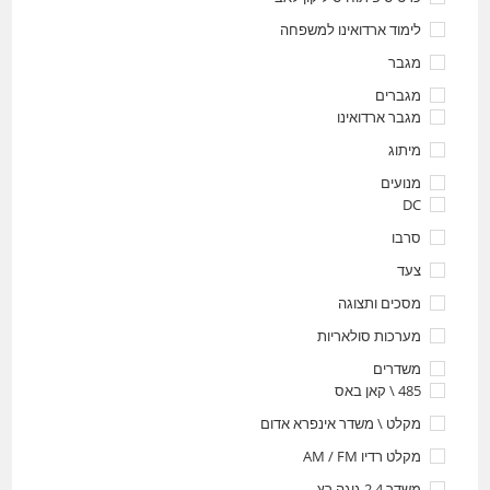
לימוד ארדואינו למשפחה
מגבר
מגברים
מגבר ארדואינו
מיתוג
מנועים
DC
סרבו
צעד
מסכים ותצוגה
מערכות סולאריות
משדרים
485 \ קאן באס
מקלט \ משדר אינפרא אדום
מקלט רדיו AM / FM
משדר 2.4 גיגה רץ