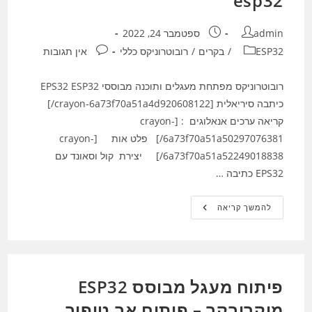
esp32
מחבר:
פורסם:
admin
ספטמבר 24, 2022
קטגוריה:
תגובות:
ESP32
/
בקרים
/
רובוטרוניקס כללי
אין תגובות
רובוטרוניקס מפתחת מעגלים ותוכנה מבוססי EPS32 ESP32
כיתבה סיריאלית [crayon-6a73f70a51a4d920608122/]
קריאה ערכים אנאלוגים : [crayon-
6a73f70a51a50297076381/] פלט אות [crayon-
6a73f70a51a52249018838/] יצירת קול וסאונד עם
EPS32 כתיבה …
פיתוח
להמשך קריאה
EP32
,תכנות
ESP32
,
Esp32
פיתוח מעגל מבוסס ESP32
מיקרובקר – פיתוח אב טיפוב