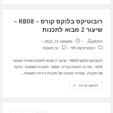
–
לבעלי
קשב
וריכוז
וקשיי
רובוטיקס בלוקס קורס – RB08 –
למידה
שיעור 2 מבוא לתכנות
מחבר:
פורסם:
admin
ספטמבר 13, 2022
קטגוריה:
תגובות:
רובוטרוניקס כללי
אין תגובות
רובוטיקס בלוקס RB08 - שיעור 2 מבוא לתכנות מטרת השיעור
ללמד , מה זה תיכנות ובניית מספר תוכניות פשוטות , הרצה
של תוכנית , שמירה וטעינה של תוכנית הירות ראשונות…
רובוטיקס
להמשך קריאה
בלוקס
קורס
–
RB08
–
שיעור
2