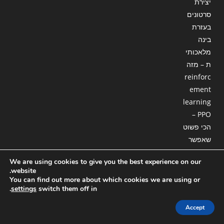
יצירת
סרטונים
בעזרת
בינה
מלאכותי
ת – מזה
reinforc
ement
learning
– PPO
הכי פשוט
שאפשר
מבוא
We are using cookies to give you the best experience on our
website.
לבינה
You can find out more about which cookies we are using or
מלאכותי
.
settings
switch them off in
ת RB30-
Accept
18 : סוכן
המשך