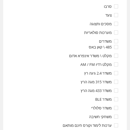
סרבו
צעד
מסכים ותצוגה
מערכות סולאריות
משדרים
485 \ קאן באס
מקלט \ משדר אינפרא אדום
מקלט רדיו AM / FM
משדר 2.4 גיגה רץ
משדר 315 מגה הרץ
משדר 433 מגה הרץ
משדר BLE
משדר סלולרי
משחקי חשיבה
ערכות לימוד וקורס חינם מותאם