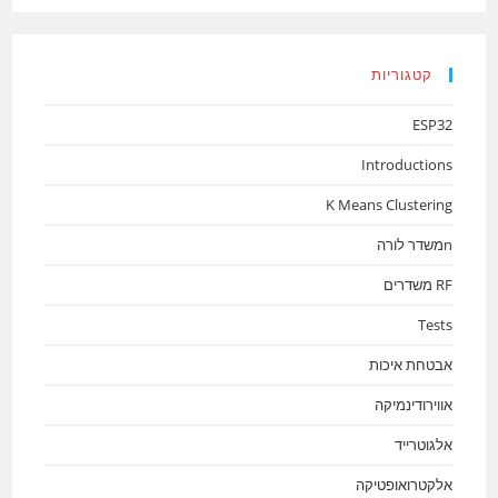
קטגוריות
ESP32
Introductions
K Means Clustering
nמשדר לורה
RF משדרים
Tests
אבטחת איכות
אווירודינמיקה
אלגוטרייד
אלקטרואופטיקה