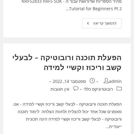
מהיר הספריות שדורושת עבור ה NRF52833 nRF5 SDK -
Tutorial for Beginners Pt 2…
פיתוח
להמשך קריאה
BLE
:
נורדיק
בלוטוס
Nrf52833
הפעלת תוכנה ורובוטיקה – לבעלי
קשב וריכוז וקשיי למידה
מחבר:
פורסם:
admin
ספטמבר 14, 2022
קטגוריה:
תגובות:
רובוטרוניקס כללי
אין תגובות
הפעלת תוכנה ורובוטיקה - לבעלי קשב וריכוז וקשיי למידה - אנו
מאמנים שכל אחד יכול להצליח ולחוות הצלחה לימוד תוכנה
ורובוטיקה - לבעלי קשב וריכוז וקשיי למידה הינה תכונית
ייעודית…