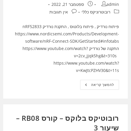
מחבר:
פורסם:
admin
ספטמבר 21, 2022
קטגוריה:
תגובות:
רובוטרוניקס כללי
אין תגובות
פיתוח נורדיק , פיתוח בלוטוס , התקנת נורדיק nRF52833
https://www.nordicsemi.com/Products/Development-
software/nRF-Connect-SDK/GetStarted#infotabs
התקנה של נורדיק https://www.youtube.com/watch?
v=2cv_jjqk5hg&t=310s
https://www.youtube.com/watch?
v=KwJtcPZHV30&t=11s
פיתוח
להמשך קריאה
נורדיק
,
פיתוח
בלוטוס
,
התקנת
נורדיק
רובוטיקס בלוקס – קורס RB08 –
NRF52833
שיעור 3