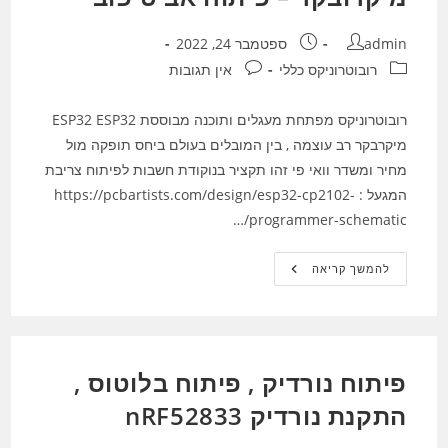
מחבר:
פורסם:
admin
ספטמבר 24, 2022
קטגוריה:
תגובות:
רובוטרוניקס כללי
אין תגובות
רובוטרוניקס מפתחת מעגלים ותוכנה מבוססת ESP32 ESP32
מיקרבקר רב עוצמה , בין המובלים בעולם ביחס תופקה מול
מחיר ומשדר וואי פי זהו תקציר בנוקודת חשבות לפיתוח צריבת
המגעל : https://pcbartists.com/design/esp32-cp2102-
programmer-schematic/…
פיתוח
להמשך קריאה
מעגל
מבוסס
ESP32
מיקרובקר
–
פיתוח
אב
פיתוח נורדיק , פיתוח בלוטוס ,
טיפוב
התקנת נורדיק nRF52833