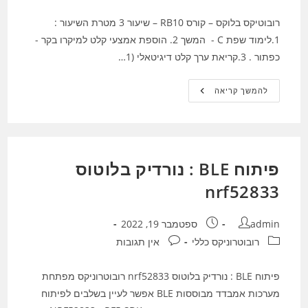
רובוטיקס בלוקס – קורס RB10 – שיעור 3 מטרת השיעור :
1.לימוד שפת C - המשך 2. הוספת אמצעי קלט למיקרו בקר -
כפתור . 3.קריאת ערך קלט דיגיטאלי (1…
רובוטיקס
להמשך קריאה
בלוקס
–
קורס
RB10
–
שיעור
3
פיתוח BLE : נורדיק בלוטוס
nrf52833
מחבר:
פורסם:
admin
ספטמבר 19, 2022
קטגוריה:
תגובות:
רובוטרוניקס כללי
אין תגובות
פיתוח BLE : נורדיק בלוטוס nrf52833 רובוטרוניקס מפתחת
מערכות אמבדד מבוססות BLE אפשר לעיין בשלבים לפיתוח