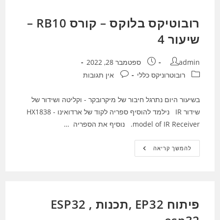
רובוטיקס בלוקס – קורס RB10 –
שיעור 4
מחבר:
פורסם:
admin
ספטמבר 28, 2022
קטגוריה:
תגובות:
רובוטרוניקס כללי
אין תגובות
בשיעור היום נתרגל חיבור של מיקרובקר - וקליטה ושידור של
שידור IR נילמד להוסיף ספריה לקוד של ארדואינו - HX1838
model of IR Receiver. נוסיף את הספריה …
רובוטיקס
להמשך קריאה
בלוקס
–
קורס
RB10
–
שיעור
4
פיתוח EP32 ,תכנות ESP32 ,