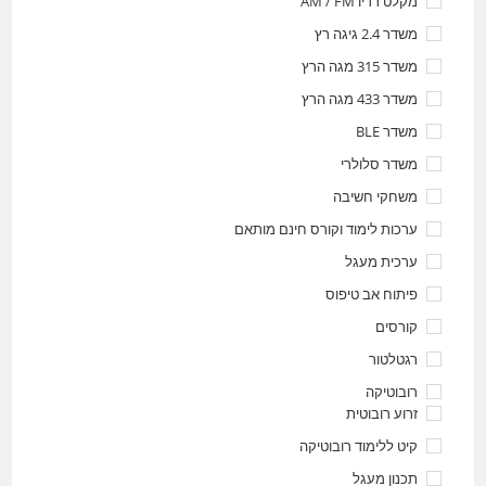
מקלט רדיו AM / FM
משדר 2.4 גיגה רץ
משדר 315 מגה הרץ
משדר 433 מגה הרץ
משדר BLE
משדר סלולרי
משחקי חשיבה
ערכות לימוד וקורס חינם מותאם
ערכית מעגל
פיתוח אב טיפוס
קורסים
רגטלטור
רובוטיקה
זרוע רובוטית
קיט ללימוד רובוטיקה
תכנון מעגל