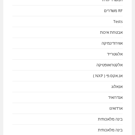
RF משדרים
Tests
אבטחת איכות
אווירודינמיקה
אלגוטרייד
אלקטרואופטיקה
אנ.אקס.פי ( NXP )
אנאלוג
אנדרואיד
ארדואינו
בינה מלאכותית
בינה מלאכותית