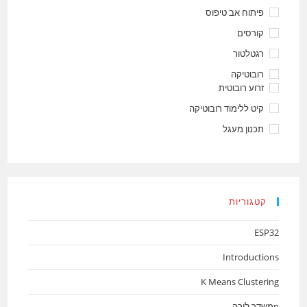
פיתוח אב טיפוס
קורסים
רגטלטור
רובוטיקה
זרוע רובוטית
קיט ללימוד רובוטיקה
תכנון מעגל
קטגוריות
ESP32
Introductions
K Means Clustering
nמשדר לורה