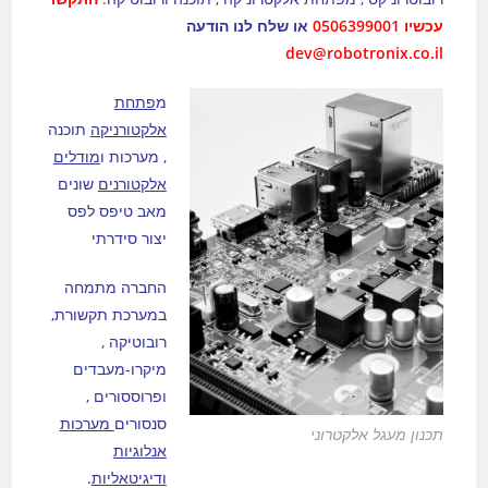
עכשיו 0506399001
או שלח לנו הודעה
dev@robotronix.co.il
מ
פתחת
אלקטורניקה
תוכנה
, מערכות ו
מודלים
אלקטורנים
שונים
מאב טיפס לפס
יצור סידרתי
החברה מתמחה
במערכת תקשורת,
רובוטיקה ,
מיקרו-מעבדים
ופרוססורים ,
סנסורים
מערכות
תכנון מעגל אלקטרוני
אנלוגיות
ודיגיטאליות
.