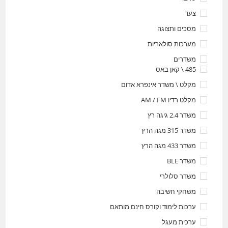
צעד
מסכים ותצוגה
מערכות סולאריות
משדרים
485 \ קאן באס
מקלט \ משדר אינפרא אדום
מקלט רדיו AM / FM
משדר 2.4 גיגה רץ
משדר 315 מגה הרץ
משדר 433 מגה הרץ
משדר BLE
משדר סלולרי
משחקי חשיבה
ערכות לימוד וקורס חינם מותאם
ערכית מעגל