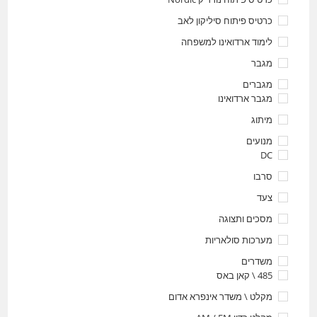
כרטיס פיתוח סיליקון לאב
לימוד ארדואינו למשפחה
מגבר
מגברים
מגבר ארדואינו
מיתוג
מנועים
DC
סרבו
צעד
מסכים ותצוגה
מערכות סולאריות
משדרים
485 \ קאן באס
מקלט \ משדר אינפרא אדום