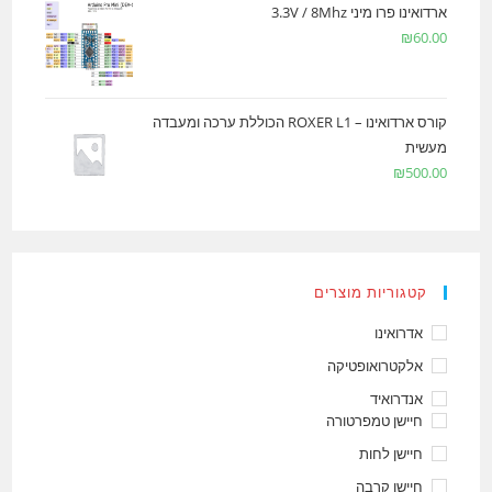
ארדואינו פרו מיני 3.3V / 8Mhz
₪
60.00
קורס ארדואינו – ROXER L1 הכוללת ערכה ומעבדה
מעשית
₪
500.00
קטגוריות מוצרים
אדרואינו
אלקטרואופטיקה
אנדרואיד
חיישן טמפרטורה
חיישן לחות
חיישן קרבה