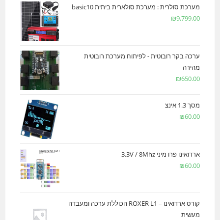
מערכת סולרית : מערכת סולארית ביתית basic10
₪
9,799.00
ערכה בקר רובוטית - לפיתוח מערכת רובוטית
מהירה
₪
650.00
מסך 1.3 אינצ
₪
60.00
ארדואינו פרו מיני 3.3V / 8Mhz
₪
60.00
קורס ארדואינו – ROXER L1 הכוללת ערכה ומעבדה
מעשית