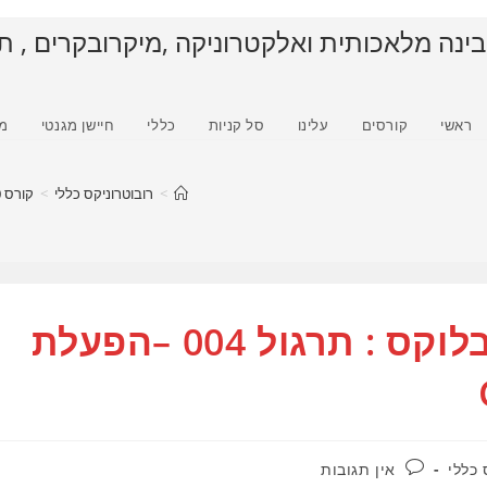
בינה מלאכותית ואלקטרוניקה ,מיקרובקרים , ת
ראשי
קורסים
עלינו
סל קניות
כללי
חיישן מגנטי
מ
>
רובוטרוניקס כללי
>
קורס RB10 , רובטיקס בלוקס : תרגול 004 –הפעלת לד ומנוע סרבו בשפת C
קורס RB10 , רובטיקס בלוקס : תרגול 004 –הפעלת
תגובות:
 כללי
אין תגובות