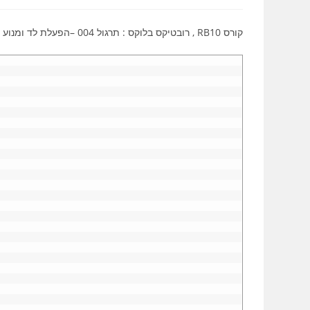
קורס RB10 , רובטיקס בלוקס : תרגול 004 –הפעלת לד ומנוע סרבו בשפת C