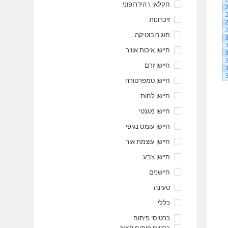
חקלאי \ הידרופוני
זיכרונות
חוג רובוטיקה
חיישן איכות אוויר
חיישן זרם
חיישן טמפרטורה
חיישן לחות
חיישן מגנטי
חיישן עומס נגיפי
חיישן עוצמת אור
חיישן צבע
חיישנים
טעינה
כללי
כרטיסי פיתוח