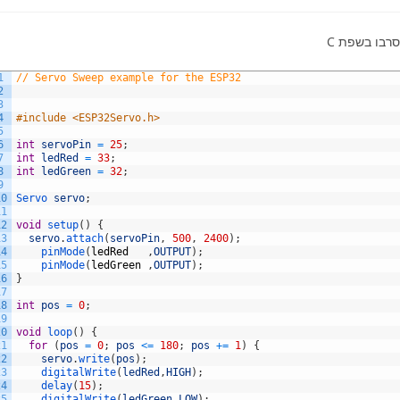
1
// Servo Sweep example for the ESP32
2
3
4
#include <ESP32Servo.h>
5
6
int
servoPin
=
25
;
7
int
ledRed
=
33
;
8
int
ledGreen
=
32
;
9
10
Servo 
servo
;
11
12
void
setup
(
)
{
13
servo
.
attach
(
servoPin
,
500
,
2400
)
;
14
pinMode
(
ledRed
,
OUTPUT
)
;
15
pinMode
(
ledGreen
,
OUTPUT
)
;
16
}
17
18
int
pos
=
0
;
19
20
void
loop
(
)
{
21
for
(
pos
=
0
;
pos
<=
180
;
pos
+=
1
)
{
22
servo
.
write
(
pos
)
;
23
digitalWrite
(
ledRed
,
HIGH
)
;
24
delay
(
15
)
;
25
digitalWrite
(
ledGreen
,
LOW
)
;