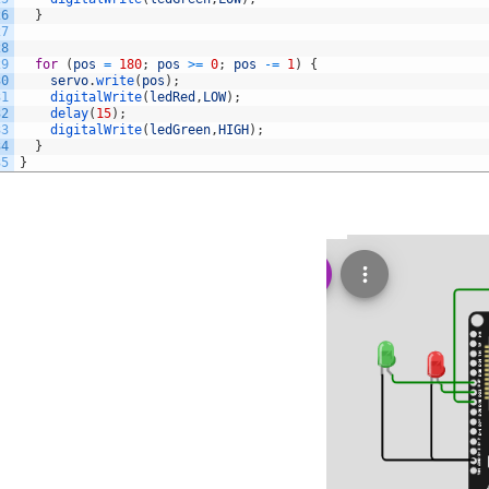
26
}
27
28
29
for
(
pos
=
180
;
pos
>=
0
;
pos
-=
1
)
{
30
servo
.
write
(
pos
)
;
31
digitalWrite
(
ledRed
,
LOW
)
;
32
delay
(
15
)
;
33
digitalWrite
(
ledGreen
,
HIGH
)
;
34
}
35
}