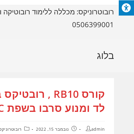
Ski
רובוטרוניקס: מכללה ללימוד רובוטיקה ו
t
conten
0506399001
בלוג
לד ומנוע סרבו בשפת C
מחבר:
פורסם:
קטגוריה:
admin
נובמבר 15, 2022
רובוטרוניקס