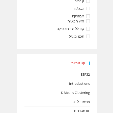
קורסים
רגטלטור
רובוטיקה
זרוע רובוטית
קיט ללימוד רובוטיקה
תכנון מעגל
קטגוריות
ESP32
Introductions
K Means Clustering
nמשדר לורה
RF משדרים