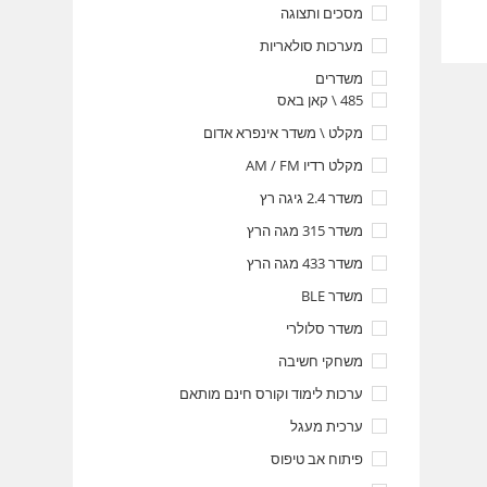
מסכים ותצוגה
מערכות סולאריות
משדרים
485 \ קאן באס
מקלט \ משדר אינפרא אדום
מקלט רדיו AM / FM
משדר 2.4 גיגה רץ
משדר 315 מגה הרץ
משדר 433 מגה הרץ
משדר BLE
משדר סלולרי
משחקי חשיבה
ערכות לימוד וקורס חינם מותאם
ערכית מעגל
פיתוח אב טיפוס