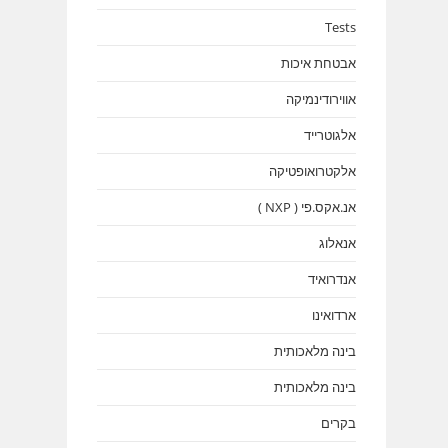
Tests
אבטחת איכות
אווירודינמיקה
אלגוטרייד
אלקטרואופטיקה
אנ.אקס.פי ( NXP )
אנאלוג
אנדרואיד
ארדואינו
בינה מלאכותית
בינה מלאכותית
בקרים