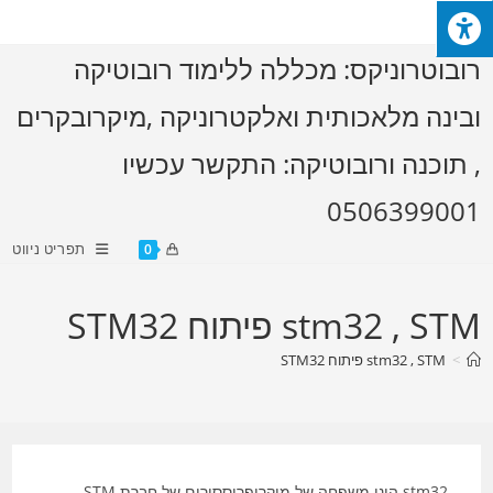
Ski
t
רובוטרוניקס: מכללה ללימוד רובוטיקה
conten
ובינה מלאכותית ואלקטרוניקה ,מיקרובקרים
, תוכנה ורובוטיקה: התקשר עכשיו
0506399001
תפריט ניווט
0
stm32 , STM פיתוח STM32
>
stm32 , STM פיתוח STM32
stm32 הינו משפחה של מיקרופרוססורים של חברת STM ,