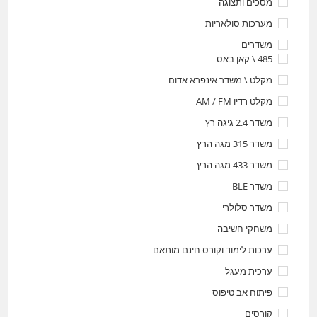
מסכים ותצוגה
מערכות סולאריות
משדרים
485 \ קאן באס
מקלט \ משדר אינפרא אדום
מקלט רדיו AM / FM
משדר 2.4 גיגה רץ
משדר 315 מגה הרץ
משדר 433 מגה הרץ
משדר BLE
משדר סלולרי
משחקי חשיבה
ערכות לימוד וקורס חינם מותאם
ערכית מעגל
פיתוח אב טיפוס
קורסים