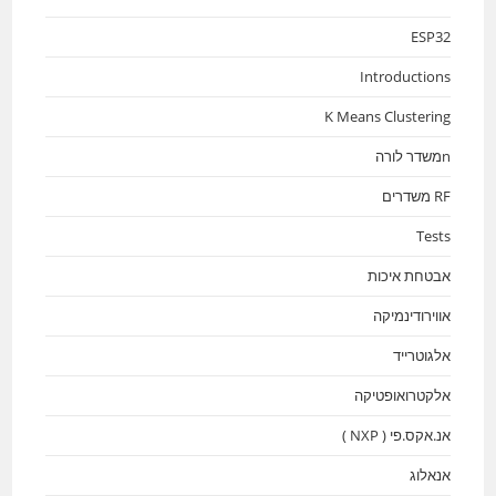
ESP32
Introductions
K Means Clustering
nמשדר לורה
RF משדרים
Tests
אבטחת איכות
אווירודינמיקה
אלגוטרייד
אלקטרואופטיקה
אנ.אקס.פי ( NXP )
אנאלוג