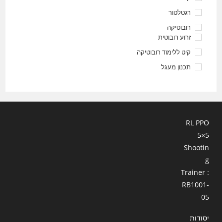
רגטלטור
רובוטיקה
זרוע רובוטית
קיט ללימוד רובוטיקה
תכנון מעגל
RL PPO
5×5
Shootin
g
Trainer :
RB1001-
05
יסודות