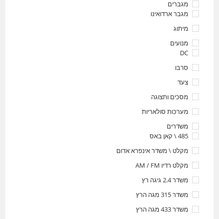
מגברים
מגבר ארדואינו
מיתוג
מנועים
DC
סרבו
צעד
מסכים ותצוגה
מערכות סולאריות
משדרים
485 \ קאן באס
מקלט \ משדר אינפרא אדום
מקלט רדיו AM / FM
משדר 2.4 גיגה רץ
משדר 315 מגה הרץ
משדר 433 מגה הרץ