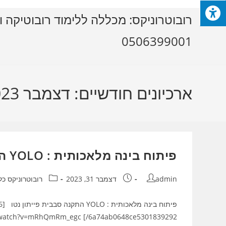
Ski
רובוטרוניקס: מכללה ללימוד רובוטיקה ו
t
conten
0506399001
ארכיונים חודשיים: דצמבר 2023
פיתוח בינה מלאכותית : YOLO התקנה סבבית פייתון נטו
מחבר:
פורסם:
קטגוריה:
admin
דצמבר 31, 2023
רובוטרוניקס כל
6a74ab0648ce5301839292/] https://www.youtube.com/watch?v=mRhQmRm_egc