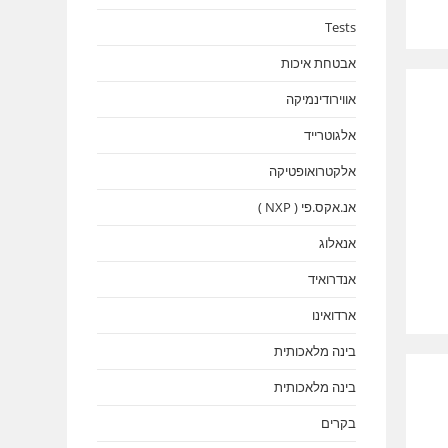
Tests
אבטחת איכות
אווירודינמיקה
אלגוטרייד
אלקטרואופטיקה
אנ.אקס.פי ( NXP )
אנאלוג
אנדרואיד
ארדואינו
בינה מלאכותית
בינה מלאכותית
בקרים