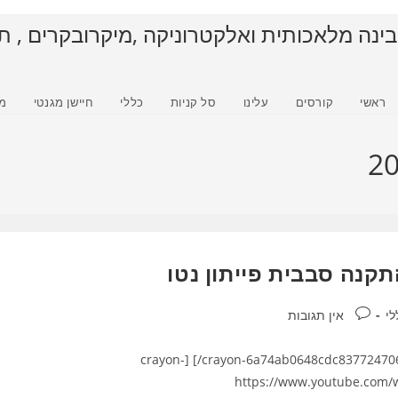
בינה מלאכותית ואלקטרוניקה ,מיקרובקרים , ת
ראשי
קורסים
עלינו
סל קניות
כללי
חיישן מגנטי
מ
תגובות:
לי
אין תגובות
פיתוח בינה מלאכותית : YOLO התקנה סבבית פייתון נטו [crayon-6a74ab0648cdc837724706/] [crayon-