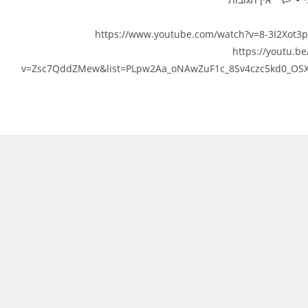
https://www.youtube.com/watch?v=8-3I2Xot
https://youtu.
v=Zsc7QddZMew&list=PLpw2Aa_oNAwZuF1c_8Sv4czc5kd0_OSX