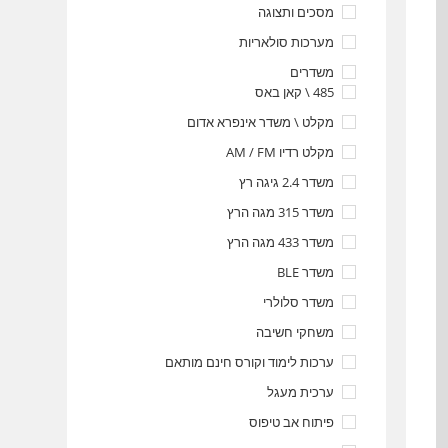
מסכים ותצוגה
מערכות סולאריות
משדרים
485 \ קאן באס
מקלט \ משדר אינפרא אדום
מקלט רדיו AM / FM
משדר 2.4 גיגה רץ
משדר 315 מגה הרץ
משדר 433 מגה הרץ
משדר BLE
משדר סלולרי
משחקי חשיבה
ערכות לימוד וקורס חינם מותאם
ערכית מעגל
פיתוח אב טיפוס