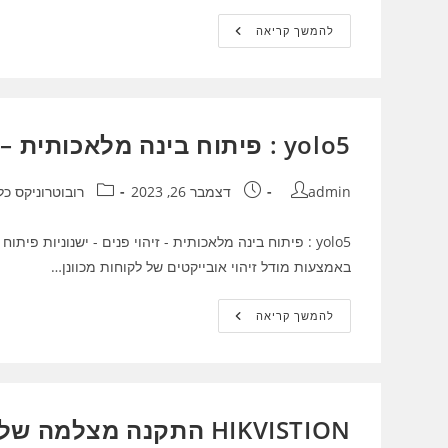
פיתוח
להמשך קריאה
בינה
מלאכותית
:
YOLO
התקנה
סבבית
פייתון
yolo5 : פיתוח בינה מלאכותית – זיהוי פנים – ישנוניות
נטו
מחבר:
פורסם:
קטגוריה:
admin
דצמבר 26, 2023
רובוטרוניקס כל
yolo5 : פיתוח בינה מלאכותית - זיהוי פנים - ישנוניות פ
באמצעות מודל זיהוי אובייקטים של לקוחות מכוונן…
Yolo5
להמשך קריאה
:
פיתוח
בינה
מלאכותית
–
זיהוי
פנים
HIKVISTION התקנה מצלמה שלבים
–
ישנוניות