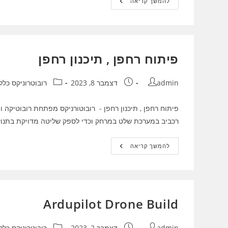
Esp32
להמשך קריאה
Pinout
פיתוח רחפן , תיכנון רחפן
מחבר:
פורסם:
קטגוריה:
admin
דצמבר 8, 2023
רובוטרוניקס כלל
רכביב במערכת שלט במרחק וכדי לספק שליטה מדויקת בתנועו
פיתוח
להמשך קריאה
רחפן
,
תיכנון
רחפן
Ardupilot Drone Build
מחבר:
פורסם:
קטגוריה:
admin
דצמבר 2, 2023
רובוטרוניקס כלל