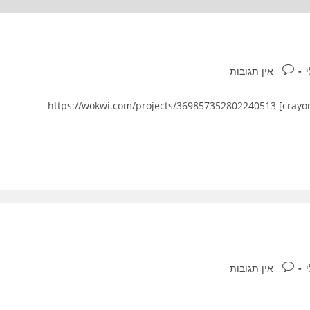
תגובות:
י
אין תגובות
ES סרבו - פתיחה וסגירה \ נעול או פתוח בעזרת סרבו https://wokwi.com/projects/369857352802240513 [crayon-
תגובות:
י
אין תגובות