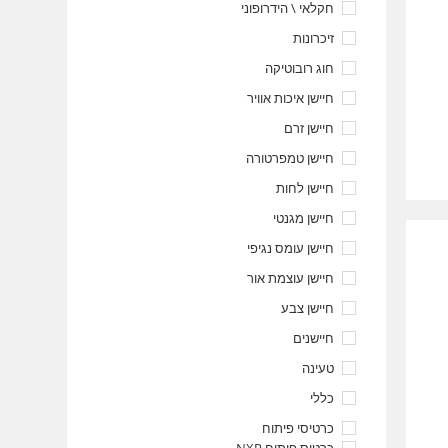
חקלאי \ הידרופוני
זיכרונות
חוג רובוטיקה
חיישן איכות אוויר
חיישן זרם
חיישן טמפרטורה
חיישן לחות
חיישן מגנטי
חיישן עומס נגיפי
חיישן עוצמת אור
חיישן צבע
חיישנים
טעינה
כללי
כרטיסי פיתוח