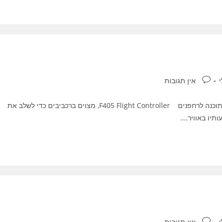
תגובות:
י
אין תגובות
פיתוח רחפן , תיכנון רחפן - רובוטורניקס מפתחת רובוטיקה ותוכנה לרחפנים F405 Flight Controller, מצוים ברכביבים כדי לשלב את
תיו באוויר.…
תגובות:
י
אין תגובות