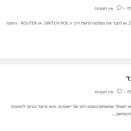
תגובות:
לי
אין תגובות
HIKVISTION התקנה מצלמה שלבים יש להתקין את התוכנה 2.יש לחבר את מצלמה לרשת דרך ה SWITCH POE או ROUTER - התונה
ד
תגובות:
לי
אין תגובות
ע חשמלי שמשמש במגוון רחב של יישומים, והוא מיועד בעיקר לתנועות
 מהמחשב,…