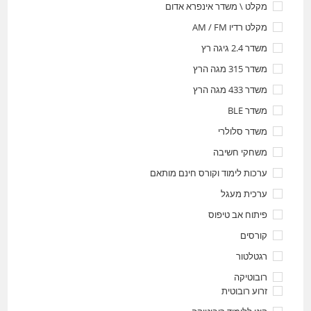
מקלט \ משדר אינפרא אדום
מקלט רדיו AM / FM
משדר 2.4 גיגה רץ
משדר 315 מגה הרץ
משדר 433 מגה הרץ
משדר BLE
משדר סלולרי
משחקי חשיבה
ערכות לימוד וקורס חינם מותאם
ערכית מעגל
פיתוח אב טיפוס
קורסים
רגטלטור
רובוטיקה
זרוע רובוטית