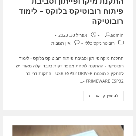
התקנת מיקרופייתון וסביבת
פיתוח רובוטיקס בלוקס – לימוד
רובוטיקה
מחבר:
פורסם:
admin
אפריל 30, 2023
קטגוריה:
תגובות:
רובוטרוניקס כללי
אין תגובות
התקנת מיקרופייתון וסביבת פיתוח רובוטיקס בלוקס - לימוד
רובוטיקה - ההתקנה לוקחת מספר דקות בלבד וקלה מאוד יש
להתקין 3 תוכנות USB ESP32 DRIVER - התקנת דרייבר
FRIMEWARE ESP32 -…
התקנת
להמשך קריאה
מיקרופייתון
וסביבת
פיתוח
רובוטיקס
בלוקס
–
לימוד
רובוטיקה