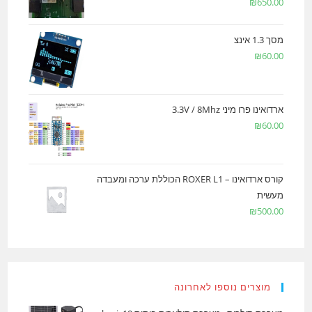
₪
650.00
מסך 1.3 אינצ
₪
60.00
ארדואינו פרו מיני 3.3V / 8Mhz
₪
60.00
קורס ארדואינו – ROXER L1 הכוללת ערכה ומעבדה
מעשית
₪
500.00
מוצרים נוספו לאחרונה