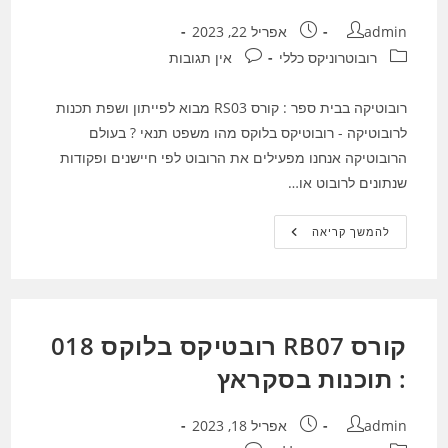
מחבר:
פורסם:
admin
אפריל 22, 2023
קטגוריה:
תגובות:
רובוטרוניקס כללי
אין תגובות
רובוטיקה בבית ספר : קורס RS03 מבוא לפייתון ושפת תכנות
לרובוטיקה - רובוטיקס בלוקס מהו משפט תנאי ? בעולם
הרובוטיקה אנחנו מפעילים את הרובוט לפי חיישנים ופקודות
שנתונים לרובוט או…
רובוטיקה
להמשך קריאה
בבית
ספר
:
קורס
RS03
מבוא
לפייתון
קורס RB07 רובטיקס בלוקס 018
ושפת
תכנות
לרובוטיקה
: תוכנות בסקראץ
–
רובוטיקס
בלוקס
מחבר:
פורסם:
admin
אפריל 18, 2023