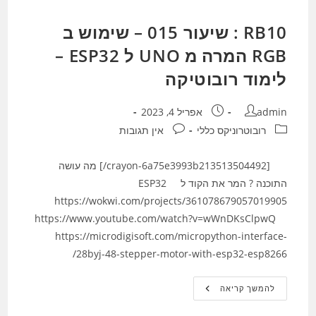
התקנה
סביבה
וירטואלית
RB10 : שיעור 015 – שימוש ב
RGB המרה מ UNO ל ESP32 –
לימוד רובוטיקה
מחבר:
פורסם:
admin
אפריל 4, 2023
קטגוריה:
תגובות:
רובוטרוניקס כללי
אין תגובות
[crayon-6a75e3993b213513504492/] מה עושה
התוכנה ? המר את הקוד ל ESP32
https://wokwi.com/projects/361078679057019905
https://www.youtube.com/watch?v=wWnDKsClpwQ
https://microdigisoft.com/micropython-interface-
28byj-48-stepper-motor-with-esp32-esp8266/
RB10
להמשך קריאה
:
שיעור