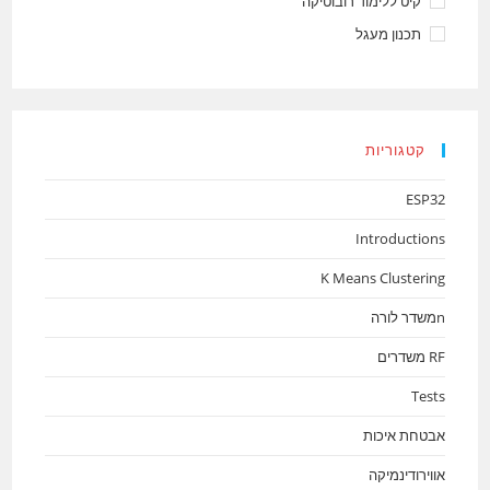
קיט ללימוד רובוטיקה
תכנון מעגל
קטגוריות
ESP32
Introductions
K Means Clustering
nמשדר לורה
RF משדרים
Tests
אבטחת איכות
אווירודינמיקה