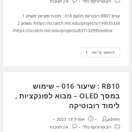
קטגוריה:
תגובות:
רובוטרוניקס כללי
אין תגובות
קורס RB07 רובטיקס בלוקס 018 : תכנות סקראץ משחק 1
https://scratch.mit.edu/projects/199535334/ משחק 2
https://scratch.mit.edu/projects/837132995/editor/
קורס
להמשך קריאה
RB07
רובטיקס
בלוקס
018
:
תוכנות
בסקראץ
RB10 : שיעור 016 – שימוש
במסך OLED – מבוא לפונקציות ,
לימוד רובוטיקה
מחבר:
פורסם:
admin
אפריל 18, 2023
קטגוריה:
תגובות:
רובוטרוניקס כללי
אין תגובות