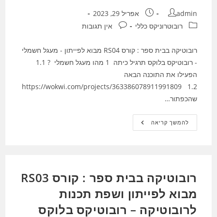
מחבר:
פורסם:
admin
אפריל 29, 2023
קטגוריה:
תגובות:
רובוטרוניקס כללי
אין תגובות
רובוטיקה בבית ספר : קורס RS04 מבוא לפייתון - מעגל חשמלי
- רובוטיקס בלוקס תרגיל כיתה 1 מהו מעגל חשמלי ? 1.1
הפעילו את התוכנה הבאה
https://wokwi.com/projects/363386078911991809 1.2
שהכפתור…
רובוטיקה
להמשך קריאה
בבית
ספר
:
קורס
RS04
מבוא
לפייתון
רובוטיקה בבית ספר : קורס RS03
–
מעגל
חשמלי
מבוא לפייתון ושפת תכנות
–
רובוטיקס
לרובוטיקה – רובוטיקס בלוקס
בלוקס