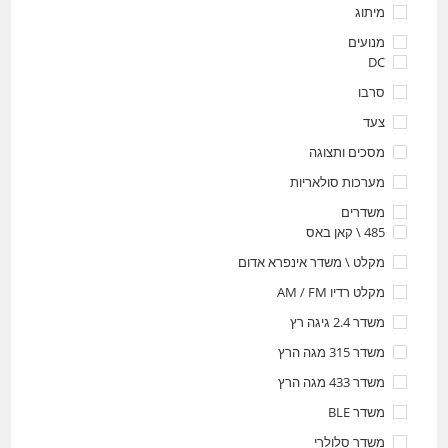
מיתוג
מנועים
DC
סרבו
צעד
מסכים ותצוגה
מערכות סולאריות
משדרים
485 \ קאן באס
מקלט \ משדר אינפרא אדום
מקלט רדיו AM / FM
משדר 2.4 גיגה רץ
משדר 315 מגה הרץ
משדר 433 מגה הרץ
משדר BLE
משדר סלולרי