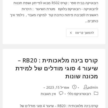
רובוטיקה בבית ספר : קורס RS02 מבוא לפייתון ושפת תכנות
לרובוטיקה - רובוטיקס בלוקס מטרת השיעור : היכרות
ראשונית לסביבת פיתוח כתיבת קוד למיקרו מעבד , נילמד איך
כותבים…
רובוטיקה
להמשך קריאה
בבית
ספר
:
קורס
RS02
מבוא
לפייתון
קורס בינה מלאכותית : RB20 –
ושפת
תכנות
לרובוטיקה
שיעור 4 סוגי מודלים של למידת
–
רובוטיקס
מכונה שונות
בלוקס
מחבר:
פורסם:
admin
אפריל 15, 2023
קטגוריה:
תגובות:
רובוטרוניקס כללי
אין תגובות
קורס בינה מלאכותית : RB20 – שיעור 4 סוגי מודלים של