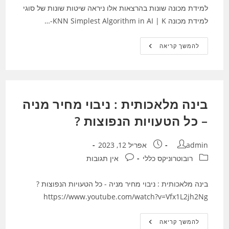
למידת מכונה שונות בהרצאות אלו ניראה שיטות שונות של סוגי
למידת מכונה KNN Simplest Algorithm in AI | K-…
קורס
להמשך קריאה
בינה
מלאכותית
:
RB20
–
שיעור
4
בינה מלאכותית : ניבוי מחיר מניה
סוגי
מודלים
של
– כל הטעויות הנפוצות ?
למידת
מכונה
שונות
מחבר:
פורסם:
admin
אפריל 12, 2023
קטגוריה:
תגובות:
רובוטרוניקס כללי
אין תגובות
בינה מלאכותית : ניבוי מחיר מניה - כל הטעויות הנפוצות ?
https://www.youtube.com/watch?v=Vfx1L2jh2Ng
בינה
להמשך קריאה
מלאכותית