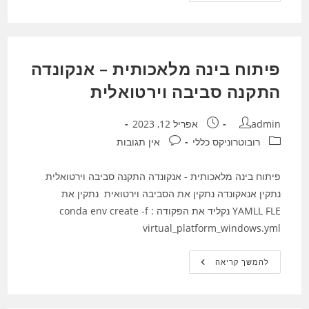
:
ניבוי
מחיר
מניה
–
כל
פיתוח בינה מלאכותית – אנקונדה
הטעויות
הנפוצות
?
התקנה סביבה וירטואלית
מחבר:
פורסם:
admin
אפריל 12, 2023
קטגוריה:
תגובות:
רובוטרוניקס כללי
אין תגובות
פיתוח בינה מלאכותית - אנקונדה התקנה סביבה וירטואלית
נתקין אנאקונדה נתקין את הסביבה וירטואית נתקין את
YAMLL FLE נקליד את הפקודה : conda env create -f
virtual_platform_windows.yml
פיתוח
להמשך קריאה
בינה
מלאכותית
–
אנקונדה