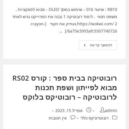
RB10 : שיעור 016 – שימוש במסך OLED - מבוא לפונקציות ,
משפט תנאי , לימוד רובוטיקה 1 נבנה את הפרוייקט נגיש לאתר
https://wokwi.com/ 2.נעתיק את הקוד [crayon-
6a75e3993afc9307740726/] …
RB10
להמשך קריאה
:
שיעור
016
–
שימוש
במסך
OLED
רובוטיקה בבית ספר : קורס RS02
–
מבוא
לפונקציות
מבוא לפייתון ושפת תכנות
,
לימוד
לרובוטיקה – רובוטיקס בלוקס
רובוטיקה
מחבר:
פורסם:
admin
אפריל 15, 2023
קטגוריה:
תגובות:
רובוטרוניקס כללי
אין תגובות