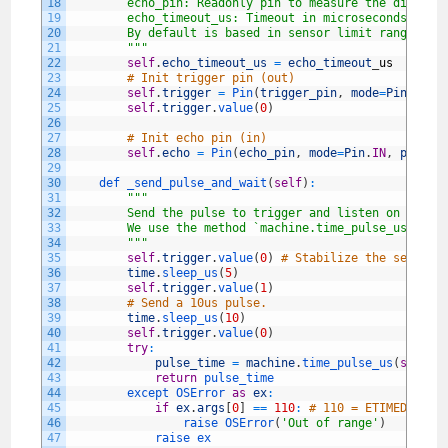
18
        echo_pin: Readonly pin to measure the distanc
19
        echo_timeout_us: Timeout in microseconds to l
20
        By default is based in sensor limit range (4m
21
        "
""
22
self
.
echo_timeout_us
=
echo_timeout
_
us
23
# Init trigger pin (out)
24
self
.
trigger
=
Pin
(
trigger_pin
,
mode
=
Pin
.
OUT
,
25
self
.
trigger
.
value
(
0
)
26
27
# Init echo pin (in)
28
self
.
echo
=
Pin
(
echo_pin
,
mode
=
Pin
.
IN
,
pull
=
N
29
30
def 
_send_pulse_and_wait
(
self
)
:
31
""
"
32
        Send the pulse to trigger and listen on echo 
33
        We use the method `machine.time_pulse_us()` t
34
        "
""
35
self
.
trigger
.
value
(
0
)
# Stabilize the sensor
36
time
.
sleep_us
(
5
)
37
self
.
trigger
.
value
(
1
)
38
# Send a 10us pulse.
39
time
.
sleep_us
(
10
)
40
self
.
trigger
.
value
(
0
)
41
try
:
42
pulse_time
=
machine
.
time_pulse_us
(
self
.
e
43
return
pulse_time
44
except 
OSError 
as
ex
:
45
if
ex
.
args
[
0
]
==
110
:
# 110 = ETIMEDOUT
46
raise 
OSError
(
'Out of range'
)
47
raise 
ex