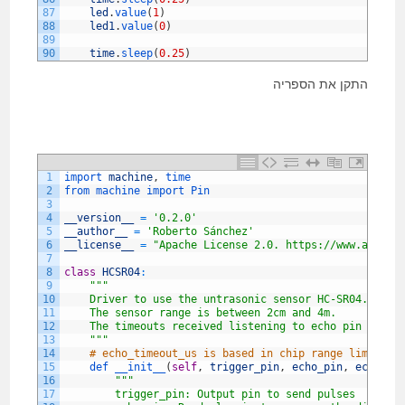
87
led
.
value
(
1
)
88
led1
.
value
(
0
)
89
90
time
.
sleep
(
0.25
)
התקן את הספריה
1
import 
machine
,
time
2
from 
machine 
import 
Pin
3
4
__version__
=
'0.2.0'
5
__author__
=
'Roberto Sánchez'
6
__license__
=
"Apache License 2.0. https://www.apache
7
8
class
HCSR04
:
9
""
"
10
    Driver to use the untrasonic sensor HC-SR04.
11
    The sensor range is between 2cm and 4m.
12
    The timeouts received listening to echo pin are c
13
    "
""
14
# echo_timeout_us is based in chip range limit (4
15
def 
__init__
(
self
,
trigger_pin
,
echo_pin
,
echo_ti
16
""
"
17
        trigger_pin: Output pin to send pulses