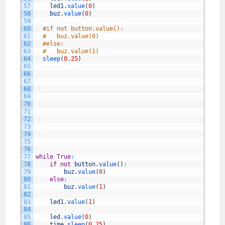
57
led1
.
value
(
0
)
58
buz
.
value
(
0
)
59
60
#if not button.value():
61
#   buz.value(0)
62
#else:
63
#   buz.value(1)
64
sleep
(
0.25
)
65
66
67
68
69
70
71
72
73
74
75
76
77
while
True
:
78
if
not
button
.
value
(
)
:
79
buz
.
value
(
0
)
80
else
:
81
buz
.
value
(
1
)
82
83
led1
.
value
(
1
)
84
85
led
.
value
(
0
)
86
time
.
sleep
(
0.25
)