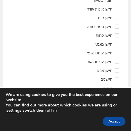
חוג רובוטיקה
חיישן איכות אוויר
חיישן זרם
חיישן טמפרטורה
חיישן לחות
חיישן מגנטי
חיישן עומס נגיפי
חיישן עוצמת אור
חיישן צבע
חיישנים
טעינה
We are using cookies to give you the best experience on our
כללי
website.
You can find out more about which cookies we are using or
כרטיסי פיתוח
.
settings
switch them off in
כרטיס פיתוח NXP
כרטיס פיתוח STM32
Accept
כרטיס פיתוח אנדרואיד