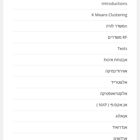
Introductions
K Means Clustering
nמשדר לורה
RF משדרים
Tests
אבטחת איכות
אווירודינמיקה
אלגוטרייד
אלקטרואופטיקה
אנ.אקס.פי ( NXP )
אנאלוג
אנדרואיד
ארדואינו