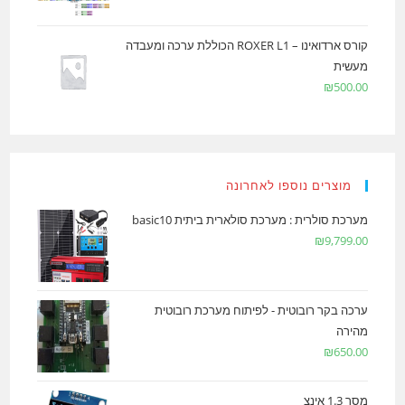
קורס ארדואינו – ROXER L1 הכוללת ערכה ומעבדה
מעשית
₪
500.00
מוצרים נוספו לאחרונה
מערכת סולרית : מערכת סולארית ביתית basic10
₪
9,799.00
ערכה בקר רובוטית - לפיתוח מערכת רובוטית
מהירה
₪
650.00
מסך 1.3 אינצ