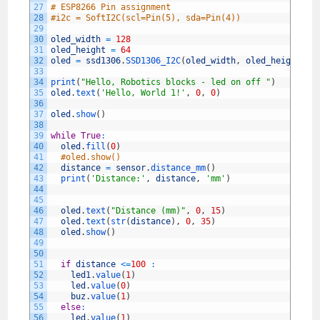
27
# ESP8266 Pin assignment
28
#i2c = SoftI2C(scl=Pin(5), sda=Pin(4))
29
30
oled_width
=
128
31
oled_height
=
64
32
oled
=
ssd1306
.
SSD1306_I2C
(
oled_width
,
oled_height
,
i
33
34
print
(
"Hello, Robotics blocks - led on off "
)
35
oled
.
text
(
'Hello, World 1!'
,
0
,
0
)
36
37
oled
.
show
(
)
38
39
while
True
:
40
oled
.
fill
(
0
)
41
#oled.show()
42
distance
=
sensor
.
distance_mm
(
)
43
print
(
'Distance:'
,
distance
,
'mm'
)
44
45
46
oled
.
text
(
"Distance (mm)"
,
0
,
15
)
47
oled
.
text
(
str
(
distance
)
,
0
,
35
)
48
oled
.
show
(
)
49
50
51
if
distance
<=
100
:
52
led1
.
value
(
1
)
53
led
.
value
(
0
)
54
buz
.
value
(
1
)
55
else
:
56
led
.
value
(
1
)