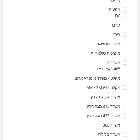
מיתוג
מנועים
DC
סרבו
צעד
מסכים ותצוגה
מערכות סולאריות
משדרים
485 \ קאן באס
מקלט \ משדר אינפרא אדום
מקלט רדיו AM / FM
משדר 2.4 גיגה רץ
משדר 315 מגה הרץ
משדר 433 מגה הרץ
משדר BLE
משדר סלולרי