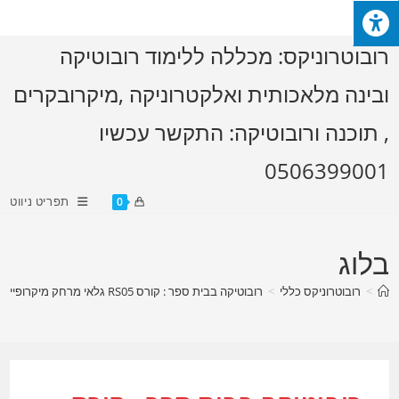
Ski
t
רובוטרוניקס: מכללה ללימוד רובוטיקה
conten
ובינה מלאכותית ואלקטרוניקה ,מיקרובקרים
, תוכנה ורובוטיקה: התקשר עכשיו
0506399001
תפריט ניווט
0
בלוג
>
רובוטרוניקס כללי
>
רובוטיקה בבית ספר : קורס RS05 גלאי מרחק מיקרופייתון – רובוטיקס בלוקס