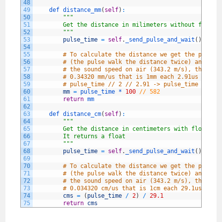
48
49
def 
distance_mm
(
self
)
:
50
""
"
51
        Get the distance in milimeters without floati
52
        "
""
53
pulse_time
=
self
.
_send_pulse_and_wait
(
)
54
55
# To calculate the distance we get the pulse_
56
# (the pulse walk the distance twice) and by 
57
# the sound speed on air (343.2 m/s), that It
58
# 0.34320 mm/us that is 1mm each 2.91us
59
# pulse_time // 2 // 2.91 -> pulse_time // 5.
60
mm
=
pulse_time *
100
// 582
61
return
mm
62
63
def 
distance_cm
(
self
)
:
64
""
"
65
        Get the distance in centimeters with floating
66
        It returns a float
67
        "
""
68
pulse_time
=
self
.
_send_pulse_and_wait
(
)
69
70
# To calculate the distance we get the pulse_
71
# (the pulse walk the distance twice) and by 
72
# the sound speed on air (343.2 m/s), that It
73
# 0.034320 cm/us that is 1cm each 29.1us
74
cms
=
(
pulse_time
/
2
)
/
29.1
75
return
cms