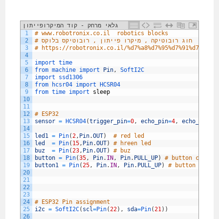
גלאי מרחק - קוד המיקרופייתון
1
# www.robotronix.co.il  robotics blocks 
# חוג רובוטיקה , מיקרו פייתון , רובוטיקס בלוקס
2
3
# https://robotronix.co.il/%d7%a8%d7%95%d7%91%d7%95%d
4
5
import 
time
6
from 
machine 
import 
Pin
,
SoftI2C
7
import 
ssd1306
8
from 
hcsr04 
import 
HCSR04
9
from 
time 
import 
sleep
10
11
12
# ESP32
13
sensor
=
HCSR04
(
trigger_pin
=
0
,
echo_pin
=
4
,
echo_timeo
14
15
led1
=
Pin
(
2
,
Pin
.
OUT
)
# red led
16
led
=
Pin
(
15
,
Pin
.
OUT
)
# hreen led
17
buz
=
Pin
(
23
,
Pin
.
OUT
)
# buz
18
button
=
Pin
(
35
,
Pin
.
IN
,
Pin
.
PULL_UP
)
# button connec
19
button1
=
Pin
(
25
,
Pin
.
IN
,
Pin
.
PULL_UP
)
# button conne
20
21
22
23
24
# ESP32 Pin assignment 
25
i2c
=
SoftI2C
(
scl
=
Pin
(
22
)
,
sda
=
Pin
(
21
)
)
26