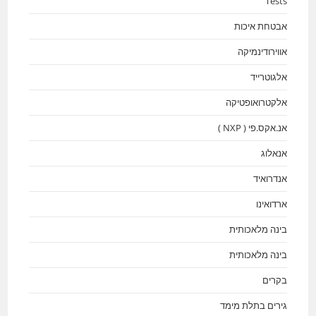
Tests
אבטחת איכות
אווירודינמיקה
אלגוטרייד
אלקטרואופטיקה
אנ.אקס.פי ( NXP )
אנאלוג
אנדרואיד
ארדואינו
בינה מלאכותית
בינה מלאכותית
בקרים
גירים בתלת מימד