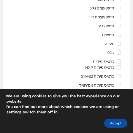
חיישן עומס נגיפי
חיישן עוצמת אור
חיישן צבע
חיישנים
טעינה
כללי
כרטיסי פיתוח
כרטיס פיתוח NXP
כרטיס פיתוח STM32
כרטיס פיתוח אנדרואיד
כרטיס פיתוח ארדואינו
We are using cookies to give you the best experience on our
website.
כרטיס פיתוח דאילוג
You can find out more about which cookies we are using or
כרטיס פיתוח נורדיק Nordic
.
settings
switch them off in
כרטיס פיתוח סיליקון לאב
Accept
לימוד ארדואינו למשפחה