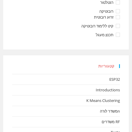
רגטלטור
רובוטיקה
זרוע רובוטית
קיט ללימוד רובוטיקה
תכנון מעגל
קטגוריות
ESP32
Introductions
K Means Clustering
nמשדר לורה
RF משדרים