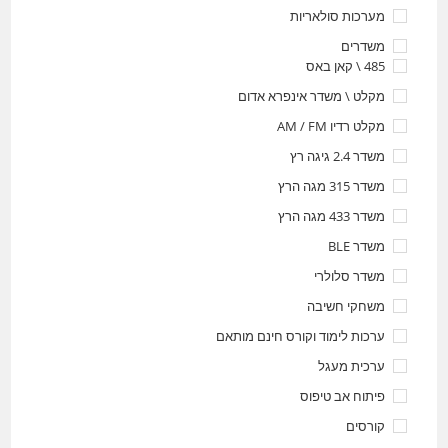
מערכות סולאריות
משדרים
485 \ קאן באס
מקלט \ משדר אינפרא אדום
מקלט רדיו AM / FM
משדר 2.4 גיגה רץ
משדר 315 מגה הרץ
משדר 433 מגה הרץ
משדר BLE
משדר סלולרי
משחקי חשיבה
ערכות לימוד וקורס חינם מותאם
ערכית מעגל
פיתוח אב טיפוס
קורסים