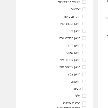
חקלאי \ הידרופוני
זיכרונות
חוג רובוטיקה
ם
חיישן איכות אוויר
חיישן זרם
חיישן טמפרטורה
חיישן לחות
חיישן מגנטי
חיישן עומס נגיפי
חיישן עוצמת אור
חיישן צבע
חיישנים
טעינה
כללי
כרטיסי פיתוח