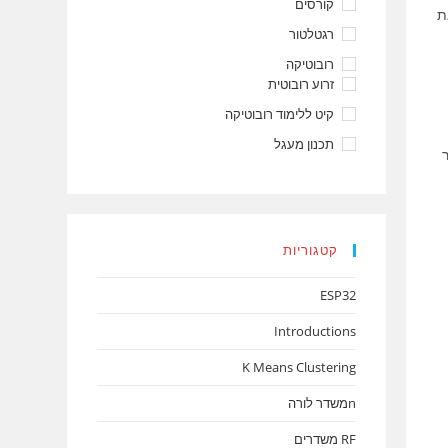
קורסים
ת
רגטלטור
רובוטיקה
זרוע רובוטית
קיט ללימוד רובוטיקה
תכנון מעגל
קטגוריות
ESP32
Introductions
K Means Clustering
nמשדר לורה
RF משדרים