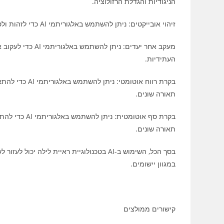
הניגודיות והגדלת הרזולוציה.
זיהוי אובייקטים: ניתן להשתמש באלגוריתמי AI כדי לזהות ולסווג אוטומטית אובייקטים בסצנה, כגון כלי רכב, הולכי רגל או מבנים.
מעקב אחר יעדים: נ
העתידיות.
בקרת רווח אוטו
תאורה שונים.
בקרת סף אוטומ
תאורה שונים.
בסך הכל, השימוש ב-AI בטכנולוגיית ראיית לי
במגוון יישומים.
קישורים ממולצים