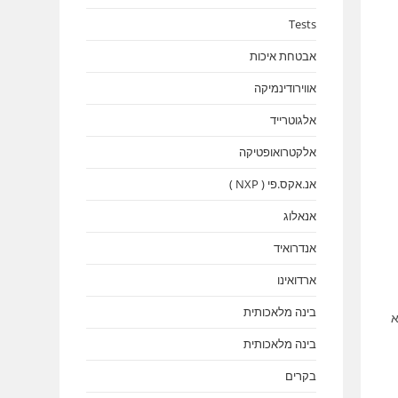
Tests
אבטחת איכות
אווירודינמיקה
אלגוטרייד
אלקטרואופטיקה
אנ.אקס.פי ( NXP )
אנאלוג
אנדרואיד
ארדואינו
בינה מלאכותית
א
בינה מלאכותית
בקרים