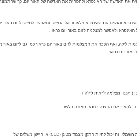
חית את האדשה של האינפרא ולהפחית את האדשה של האור יום, כך שהתמונה
נפרא ומנעים את האינפרא מלעבור אל החיישן ומאפשר לחיישן לזום באור יו
האינפרא ולאפשר למצלמה לזום באור יום כראוי.
ת לילה, ואף הפכה את המצלמות לזום באור יום כראוי כמו גם לזום באור נע
אור יום כראוי.
: (
תכנון מצלמה לראית לילה
)
כדי להאיר את הסצנה בתנאי תאורה חלשה.
חיישן תמונה: זהו המכשיר שמזהה את האור וממיר אותו לאות חשמלי. זה יכול להיות התקן מצמד מטען (CCD) או חיישן משלים של