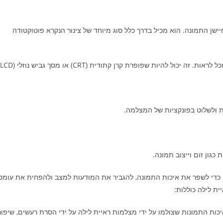
שן התמונה. הוא מכיל בדרך כלל סוג מיוחד של צינור הנקרא פוטוקטודה
היות שפופרת קרן קתודית (CRT) או מסך גביש נוזלי (LCD).
ולשלוט בפונקציות של המצלמה.
כגון זום וייצוב תמונה.
A) בטכנולוגיית ראיית לילה כדי לשפר את איכות התמונה, להגביר את המודעות למצב ולהפחית את עומס
תמש באלגוריתמי AI כדי לשפר את איכות התמונות שצולמו על ידי מצלמות ראיית לילה על ידי הסרת רעשים, שיפו