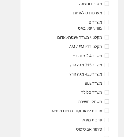
מסכים ותצוגה
מערכות סולאריות
משדרים
485 \ קאן באס
מקלט \ משדר אינפרא אדום
מקלט רדיו AM / FM
משדר 2.4 גיגה רץ
משדר 315 מגה הרץ
משדר 433 מגה הרץ
משדר BLE
משדר סלולרי
משחקי חשיבה
ערכות לימוד וקורס חינם מותאם
ערכית מעגל
פיתוח אב טיפוס