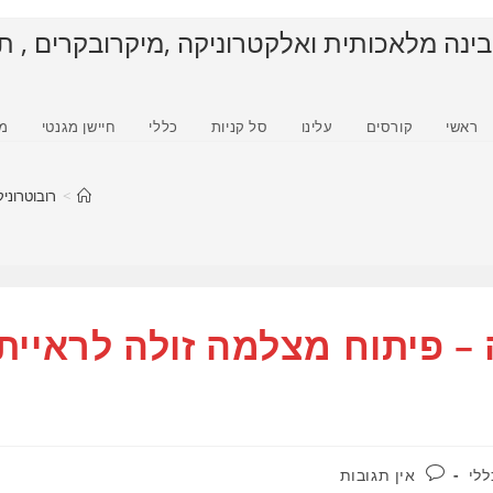
בינה מלאכותית ואלקטרוניקה ,מיקרובקרים , ת
ראשי
קורסים
עלינו
סל קניות
כללי
חיישן מגנטי
מ
>
רובוטרוניק
– פיתוח מצלמה זולה לראיית
תגובות:
ללי
אין תגובות