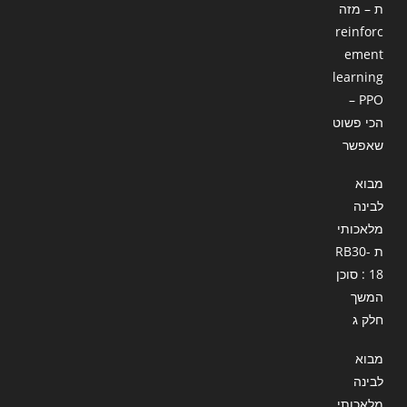
ת – מזה
reinforc
ement
learning
– PPO
הכי פשוט
שאפשר
מבוא
לבינה
מלאכותי
ת RB30-
18 : סוכן
המשך
חלק ג
מבוא
לבינה
מלאכותי