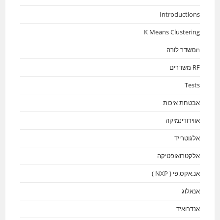
Introductions
K Means Clustering
nמשדר לורה
RF משדרים
Tests
אבטחת איכות
אווירודינמיקה
אלגוטרייד
אלקטרואופטיקה
אנ.אקס.פי ( NXP )
אנאלוג
אנדרואיד