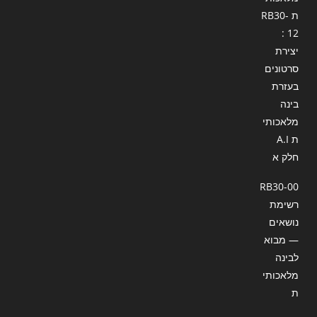
ת RB30-
12 :
יצירת
סרטונים
בעזרת
בינה
מלאכותי
ת A.I
חלק א
RB30-00
רשימת
נושאים
— מבוא
לבינה
מלאכותי
ת