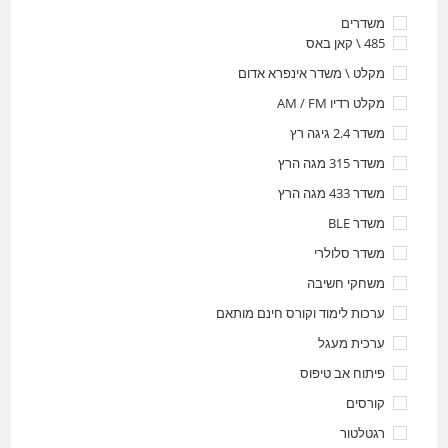
משדרים
485 \ קאן באס
מקלט \ משדר אינפרא אדום
מקלט רדיו AM / FM
משדר 2.4 גיגה רץ
משדר 315 מגה הרץ
משדר 433 מגה הרץ
משדר BLE
משדר סלולרי
משחקי חשיבה
ערכות לימוד וקורס חינם מותאם
ערכית מעגל
פיתוח אב טיפוס
קורסים
רגטלטור