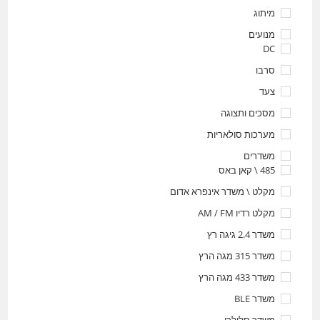
מיתוג
מנועים
DC
סרבו
צעד
מסכים ותצוגה
מערכות סולאריות
משדרים
485 \ קאן באס
מקלט \ משדר אינפרא אדום
מקלט רדיו AM / FM
משדר 2.4 גיגה רץ
משדר 315 מגה הרץ
משדר 433 מגה הרץ
משדר BLE
משדר סלולרי