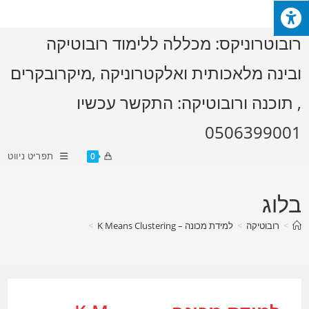
Ski
t
רובוטרוניקס: מכללה ללימוד רובוטיקה
conten
ובינה מלאכותית ואלקטרוניקה ,מיקרובקרים
, תוכנה ורובוטיקה: התקשר עכשיו
0506399001
תפריט ניווט
0
בלוג
>
רובוטיקה
>
למידת מכונה – K Means Clustering
>