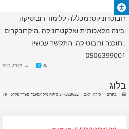
Ski
t
רובוטרוניקס: מכללה ללימוד רובוטיקה
conten
ובינה מלאכותית ואלקטרוניקה ,מיקרובקרים
, תוכנה ורובוטיקה: התקשר עכשיו
0506399001
תפריט ניווט
0
בלוג
>
בקרים
>
סילקון לאב
>
EFR32BG22 פיתוח מיקרומעבד משדר מקלט , פיתוח משדר BLE