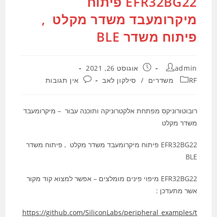
EFR32BG22 פיתוח
מיקרומעבד משדר מקלט ,
פיתוח משדר BLE
מחבר:
פורסם:
admin
אוגוסט 26, 2021
קטגוריה:
תגובות:
RF משדרים
/
סילקון לאב
אין תגובות
רובוטורוניקס מפתחת אלקטרוניקה ותוכנה עבור – מיקרומעבד
משדר מקלט
EFR32BG22 פיתוח מיקרומעבד משדר מקלט , פיתוח משדר
BLE
EFR32BG22 מיפוי פינים מומלצים – אפשר למצוא קוד מקור
אשר מתעדכן :
https://github.com/SiliconLabs/peripheral_examples/t