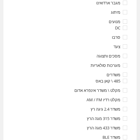
מגבר ארדואינו
מיתוג
מנועים
DC
סרבו
צעד
מסכים ותצוגה
מערכות סולאריות
משדרים
485 \ קאן באס
מקלט \ משדר אינפרא אדום
מקלט רדיו AM / FM
משדר 2.4 גיגה רץ
משדר 315 מגה הרץ
משדר 433 מגה הרץ
משדר BLE