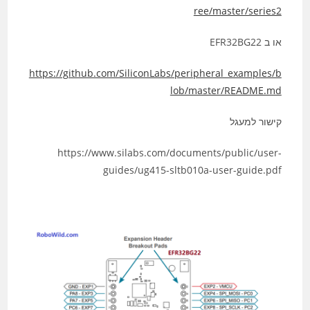
ree/master/series2
או ב EFR32BG22
https://github.com/SiliconLabs/peripheral_examples/b
lob/master/README.md
קישור למעגל
https://www.silabs.com/documents/public/user-
guides/ug415-sltb010a-user-guide.pdf