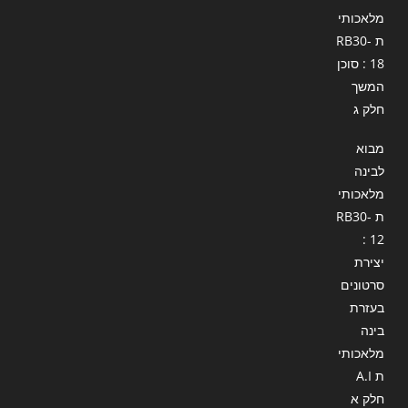
מלאכותי
ת RB30-
18 : סוכן
המשך
חלק ג
מבוא
לבינה
מלאכותי
ת RB30-
12 :
יצירת
סרטונים
בעזרת
בינה
מלאכותי
ת A.I
חלק א