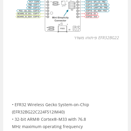
EFR32BG22 פיתוחו משדר
• EFR32 Wireless Gecko System-on-Chip
(EFR32BG22C224F512IM40)
• 32-bit ARM® Cortex®-M33 with 76.8
MHz maximum operating frequency