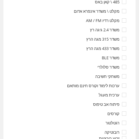
485 \ קאן באס
מקלט \ משדר אינפרא אדום
מקלט רדיו AM / FM
משדר 2.4 גיגה רץ
משדר 315 מגה הרץ
משדר 433 מגה הרץ
משדר BLE
משדר סלולרי
משחקי חשיבה
ערכות לימוד וקורס חינם מותאם
ערכית מעגל
פיתוח אב טיפוס
קורסים
רגטלטור
רובוטיקה
זרוע רובוטית