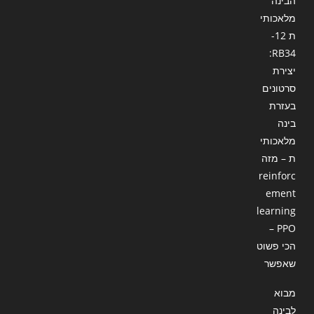
הבינה
מלאכותי
ת 12-
RB34:
יצירת
סרטונים
בעזרת
בינה
מלאכותי
ת – מזה
reinforc
ement
learning
– PPO
הכי פשוט
שאפשר
מבוא
לבינה