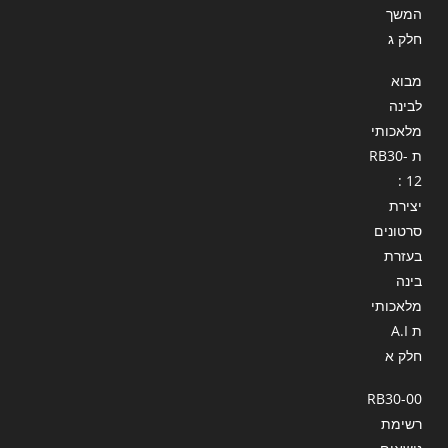
המשך
חלק ג
מבוא
לבינה
מלאכותי
ת RB30-
12 :
יצירת
סרטונים
בעזרת
בינה
מלאכותי
ת A.I
חלק א
RB30-00
רשימת