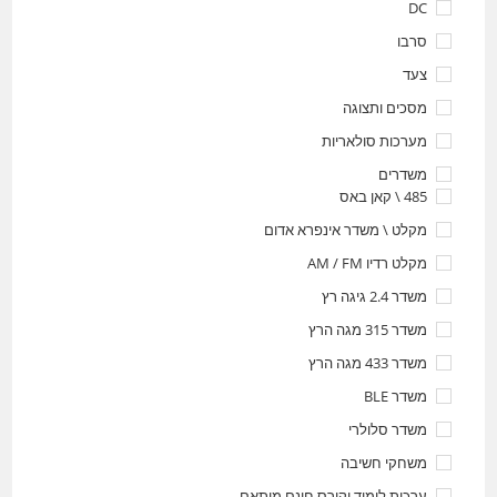
DC
סרבו
צעד
מסכים ותצוגה
מערכות סולאריות
משדרים
485 \ קאן באס
מקלט \ משדר אינפרא אדום
מקלט רדיו AM / FM
משדר 2.4 גיגה רץ
משדר 315 מגה הרץ
משדר 433 מגה הרץ
משדר BLE
משדר סלולרי
משחקי חשיבה
ערכות לימוד וקורס חינם מותאם