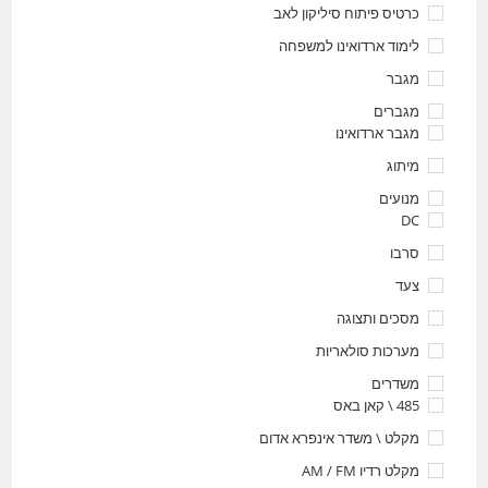
כרטיס פיתוח סיליקון לאב
לימוד ארדואינו למשפחה
מגבר
מגברים
מגבר ארדואינו
מיתוג
מנועים
DC
סרבו
צעד
מסכים ותצוגה
מערכות סולאריות
משדרים
485 \ קאן באס
מקלט \ משדר אינפרא אדום
מקלט רדיו AM / FM