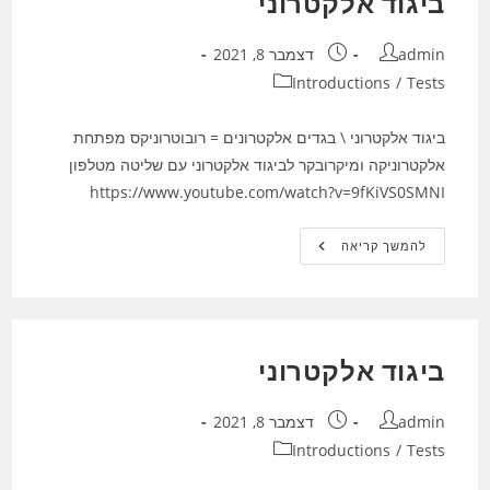
ביגוד אלקטרוני
מחבר:
פורסם:
admin
דצמבר 8, 2021
קטגוריה:
Introductions
/
Tests
ביגוד אלקטרוני \ בגדים אלקטרונים = רובוטרוניקס מפתחת
אלקטרוניקה ומיקרובקר לביגוד אלקטרוני עם שליטה מטלפון
https://www.youtube.com/watch?v=9fKiVS0SMNI
ביגוד
להמשך קריאה
אלקטרוני
ביגוד אלקטרוני
מחבר:
פורסם:
admin
דצמבר 8, 2021
קטגוריה:
Introductions
/
Tests