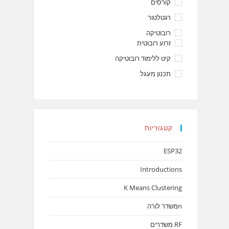
קורסים
רגטלטור
רובוטיקה
זרוע רובוטית
קיט ללימוד רובוטיקה
תכנון מעגל
קטגוריות
ESP32
Introductions
K Means Clustering
nמשדר לורה
RF משדרים