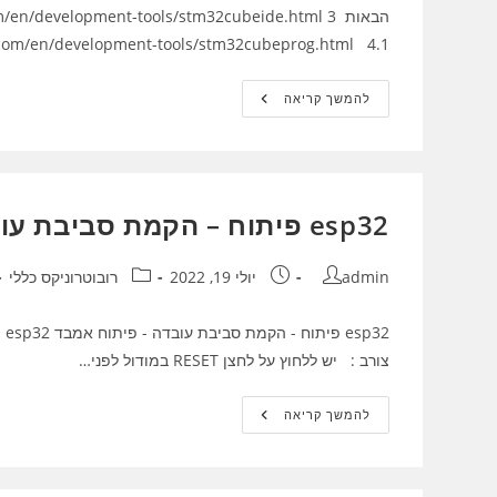
https://www.st.com/en/development-tools/stm32cubeprog.html 4.1.התקנת 
קורס
להמשך קריאה
אמבדד
ומיקרובקרים
:
R-
STM32-
1-
002
esp32 פיתוח – הקמת סביבת עובדה – פיתוח אמבד – חלק 1
–
התקנת
סביבת
פיתוח
מחבר:
פורסם:
קטגוריה:
admin
יולי 19, 2022
רובוטרוניקס כללי
STM32
צורב : יש ללחוץ על לחצן RESET במודול לפני…
Esp32
להמשך קריאה
פיתוח
–
הקמת
סביבת
עובדה