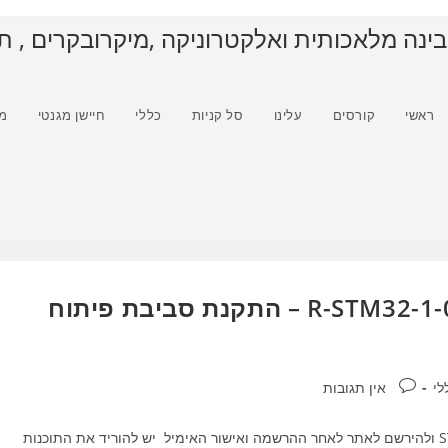
בינה מלאכותית ואלקטרוניקה ,מיקרובקרים , ת
ראשי
קורסים
עלינו
סל קניות
כללי
חיישן מגנטי
מ
קורס אמבדד ומיקרובקרים : R-STM32-1-002 – התקנת סביבת פיתוח
תגובות:
לי
אין תגובות
התקנת סביבת פיתוח STM32 יש להיכנס לאתר STM32.COM ולהירשם לאתר לאחר ההרשמה ואישור האימיל יש להוריד את התוכנות