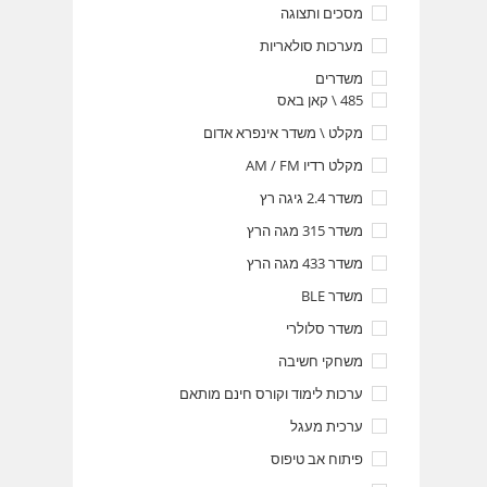
מסכים ותצוגה
מערכות סולאריות
משדרים
485 \ קאן באס
מקלט \ משדר אינפרא אדום
מקלט רדיו AM / FM
משדר 2.4 גיגה רץ
משדר 315 מגה הרץ
משדר 433 מגה הרץ
משדר BLE
משדר סלולרי
משחקי חשיבה
ערכות לימוד וקורס חינם מותאם
ערכית מעגל
פיתוח אב טיפוס