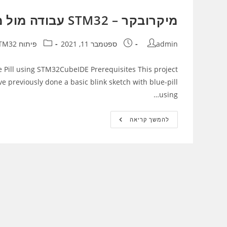
–
פיתוח
מיקרובקר – STM32 עבודה מול מסך
אמבד
–
חלק
1
מחבר:
פורסם:
קטגוריה:
admin
ספטמבר 11, 2021
פיתוח STM32
 Pill using STM32CubeIDE Prerequisites This project
previously done a basic blink sketch with blue-pill
using…
מיקרובקר
להמשך קריאה
–
STM32
עבודה
מול
מסך