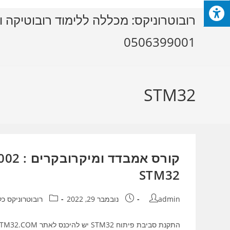
Ski
רובוטרוניקס: מכללה ללימוד רובוטיקה ו
t
conten
0506399001
STM32
STM32
מחבר:
פורסם:
קטגוריה:
admin
נובמבר 29, 2022
רובוטרוניקס כל