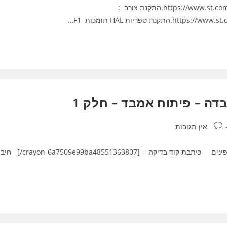
הבאות https://www.st.com/en/development-tools/stm32cubeide.html 3.התקנת צורב :
ספריות HAL תומכות F1…
תגובות:
אין תגובות
esp32 פיתוח - הקמת סביבת עובדה - פיתוח אמבד esp32 פינים כיתבת קוד בדיקה - [e99ba48551363807