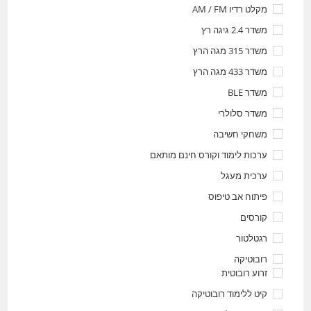
מקלט רדיו AM / FM
משדר 2.4 גיגה רץ
משדר 315 מגה הרץ
משדר 433 מגה הרץ
משדר BLE
משדר סלולרי
משחקי חשיבה
ערכות לימוד וקורס חינם מותאם
ערכית מעגל
פיתוח אב טיפוס
קורסים
רגטלטור
רובוטיקה
זרוע רובוטית
קיט ללימוד רובוטיקה