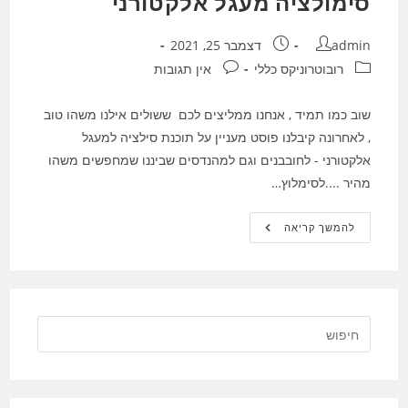
סימולציה מעגל אלקטורני
מחבר:
פורסם:
admin
דצמבר 25, 2021
קטגוריה:
תגובות:
רובוטרוניקס כללי
אין תגובות
שוב כמו תמיד , אנחנו ממליצים לכם ששולים אילנו משהו טוב
, לאחרונה קיבלנו פוסט מעניין על תוכנת סילציה למעגל
אלקטורני - לחובבנים וגם למהנדסים שביננו שמחפשים משהו
מהיר ....לסימלוץ…
סימולציה
להמשך קריאה
מעגל
אלקטורני