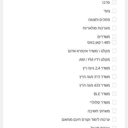
סרבו
צעד
מסכים ותצוגה
מערכות סולאריות
משדרים
485 \ קאן באס
מקלט \ משדר אינפרא אדום
מקלט רדיו AM / FM
משדר 2.4 גיגה רץ
משדר 315 מגה הרץ
משדר 433 מגה הרץ
משדר BLE
משדר סלולרי
משחקי חשיבה
ערכות לימוד וקורס חינם מותאם