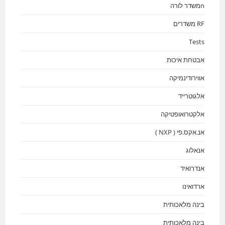
nמשדר לורה
RF משדרים
Tests
אבטחת איכות
אווירודינמיקה
אלגוטרייד
אלקטרואופטיקה
אנ.אקס.פי ( NXP )
אנאלוג
אנדרואיד
ארדואינו
בינה מלאכותית
בינה מלאכותית