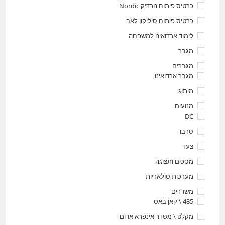
כרטיס פיתוח נורדיק Nordic
כרטיס פיתוח סיליקון לאב
לימוד ארדואינו למשפחה
מגבר
מגברים
מגבר ארדואינו
מיתוג
מנועים
DC
סרבו
צעד
מסכים ותצוגה
מערכות סולאריות
משדרים
485 \ קאן באס
מקלט \ משדר אינפרא אדום