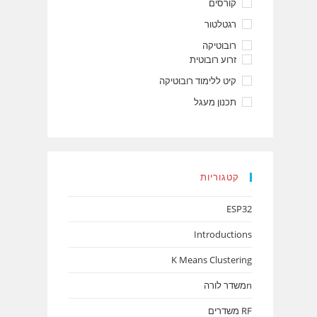
קורסים
רגטלטור
רובוטיקה
זרוע רובוטית
קיט ללימוד רובוטיקה
תכנון מעגל
קטגוריות
ESP32
Introductions
K Means Clustering
nמשדר לורה
RF משדרים