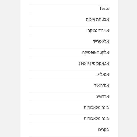
Tests
אבטחת איכות
אווירודינמיקה
אלגוטרייד
אלקטרואופטיקה
אנ.אקס.פי ( NXP )
אנאלוג
אנדרואיד
ארדואינו
בינה מלאכותית
בינה מלאכותית
בקרים