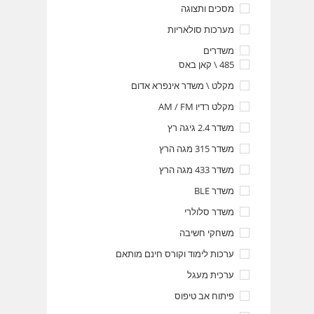
מסכים ותצוגה
מערכות סולאריות
משדרים
485 \ קאן באס
מקלט \ משדר אינפרא אדום
מקלט רדיו AM / FM
משדר 2.4 גיגה רץ
משדר 315 מגה הרץ
משדר 433 מגה הרץ
משדר BLE
משדר סלולרי
משחקי חשיבה
ערכות לימוד וקורס חינם מותאם
ערכית מעגל
פיתוח אב טיפוס