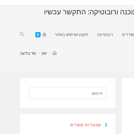
וכנה ורובוטיקה: התקשר עכשיו
Toggle
שדרים
רובוטיקה
תקנון ושימוש באתר
0
website
search
>
ימין
>
מד בליעה
קטגוריות מוצרים