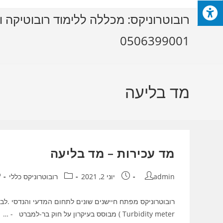
Ski
רובוטרוניקס: מכללה ללימוד רובוטיקה ו
t
conten
0506399001
מד בליעה
מד עכירות – מד בליעה
מחבר:
פורסם:
קטגוריה:
ת
admin
יוני 2, 2021
רובוטרוניקס כללי
רובוטרוניקס מפתח חיישנים שונים לתחום המדעי והנדסי .לבפס
Turbidity meter ) מבוסס בעיקרון על חוק בר-למברט - …