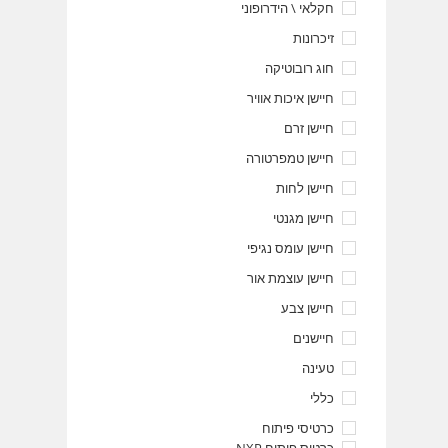
חקלאי \ הידרופוני
זיכרונות
חוג רובוטיקה
חיישן איכות אוויר
חיישן זרם
חיישן טמפרטורה
חיישן לחות
חיישן מגנטי
חיישן עומס נגיפי
חיישן עוצמת אור
חיישן צבע
חיישנים
טעינה
כללי
כרטיסי פיתוח