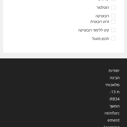
רגטלטור
רובוטיקה
זרוע רובוטית
קיט ללימוד רובוטיקה
תכנון מעגל
יסודות
הבינה
מלאכותי
ת 13-
RB34:
המשך
reinforc
ement