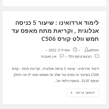
:
שיעור
8
–
מחרוזות
קורס
לימוד ארדואינו : שיעור 5 כניסה
C506
אנלוגית , וקריאת מתח מאפס עד
חמש וולט קורס C506
מחבר:
פורסם:
admin
אפריל 5, 2022
קטגוריה:
תגובות:
רובוטרוניקס כללי
אין תגובות
לימוד ארדואינו : שיעור 5 כניסה אנלוגית , וקריאת מתח - קורס
C506 בשיעור זה נוסיף עוד שלב על משפט תנאי IF וזה החלק
הנוסף ELSE , בנוסף נילמד על…
לימוד
להמשך קריאה
ארדואינו
:
שיעור
5