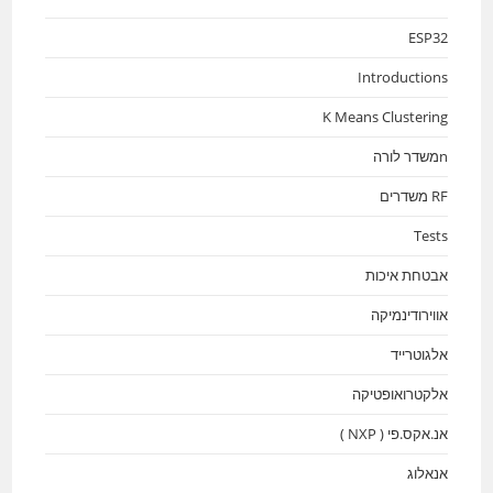
ESP32
Introductions
K Means Clustering
nמשדר לורה
RF משדרים
Tests
אבטחת איכות
אווירודינמיקה
אלגוטרייד
אלקטרואופטיקה
אנ.אקס.פי ( NXP )
אנאלוג