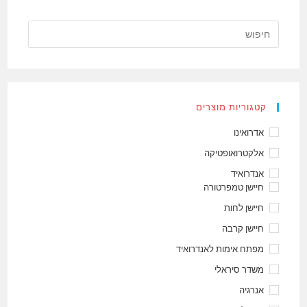
כניסה
אנלוגית
,
וקריאת
מתח
מאפס
עד
חמש
וולט
קורס
C506
קטגוריות מוצרים
אדרואינו
אלקטרואופטיקה
אנדרואיד
חיישן טמפרטורה
חיישן לחות
חיישן קרבה
מפתח אימות לאנדרואיד
משדר סיראלי
אנרגיה