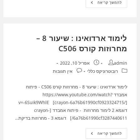
רובוטיקס
להמשך קריאה
בלוקס
–
קורס
RB10
–
שיעור
2
לימוד ארדואינו : שיעור 8 –
מחרוזות קורס C506
מחבר:
פורסם:
admin
אפריל 10, 2022
קטגוריה:
תגובות:
רובוטרוניקס כללי
אין תגובות
לימוד ארדואינו : שיעור 8 - מחרוזות קורס C506 - פיתוח
אמבדד https://www.youtube.com/watch?
v=-6Suik9WhlE [crayon-6a76b61990cf0923324715/]
דוגמא 2 לימוד מחרוזות - פיתוח אמבדד [crayon-
6a76b61990cf3287440611/] דוגמא 3 - מחרוזות בדיקת…
לימוד
להמשך קריאה
ארדואינו