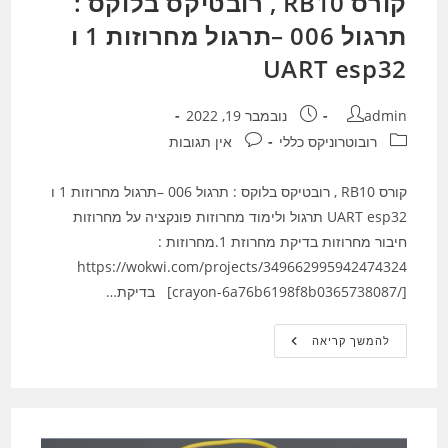
קורס RB10 , רובטיקס בלוקס :
תרגול 006 –תרגול מחרוזות 1 ו
UART esp32
מחבר:
פורסם:
admin
נובמבר 19, 2022
קטגוריה:
תגובות:
רובוטרוניקס כללי
אין תגובות
קורס RB10 , רובטיקס בלוקס : תרגול 006 –תרגול מחרוזות 1 ו
UART esp32 תרגול ולימוד מחרוזות פונקציה על מחרוזות
חיבור מחרוזות בדיקת מחרוזת 1.מחרוזות :
https://wokwi.com/projects/349662995942474324
[crayon-6a76b6198f8b0365738087/] בדיקת…
קורס
להמשך קריאה
RB10
,
רובטיקס
בלוקס
:
תרגול
006