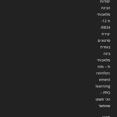
יסודות
הבינה
מלאכותי
ת 12-
RB34:
יצירת
סרטונים
בעזרת
בינה
מלאכותי
ת – מזה
reinforc
ement
learning
– PPO
הכי פשוט
שאפשר
מבוא