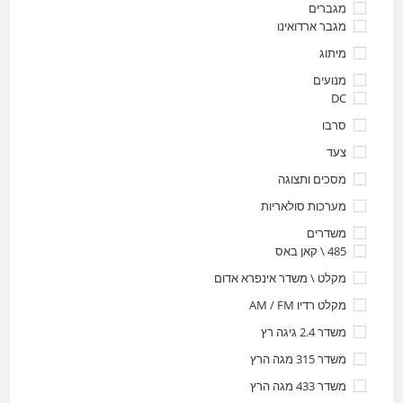
מגברים
מגבר ארדואינו
מיתוג
מנועים
DC
סרבו
צעד
מסכים ותצוגה
מערכות סולאריות
משדרים
485 \ קאן באס
מקלט \ משדר אינפרא אדום
מקלט רדיו AM / FM
משדר 2.4 גיגה רץ
משדר 315 מגה הרץ
משדר 433 מגה הרץ