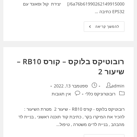
6a76b61990262149915000/] יצירת קול וסאונד עם
EPS32 כתיבה …
לימוד
להמשך קריאה
ESP32
רובוטיקס בלוקס – קורס RB10 –
שיעור 2
מחבר:
פורסם:
admin
ספטמבר 13, 2022
קטגוריה:
תגובות:
רובוטרוניקס כללי
אין תגובות
רובוטיקס בלוקס - קורס RB10 - שיעור 2 מטרת השיעור :
להכיר את המיקרו בקר , כתיבת קוד תוכנה ראשוני , בניית לד
מהבהב , בניית לדים משטרה , טיפול…