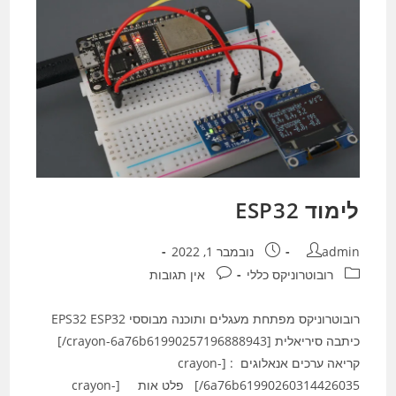
–
תרגול
מחרוזות
1
ו
UART
Esp32
לימוד ESP32
מחבר:
פורסם:
admin
נובמבר 1, 2022
קטגוריה:
תגובות:
רובוטרוניקס כללי
אין תגובות
רובוטרוניקס מפתחת מעגלים ותוכנה מבוססי EPS32 ESP32
כיתבה סיריאלית [crayon-6a76b61990257196888943/]
קריאה ערכים אנאלוגים : [crayon-
6a76b61990260314426035/] פלט אות [crayon-