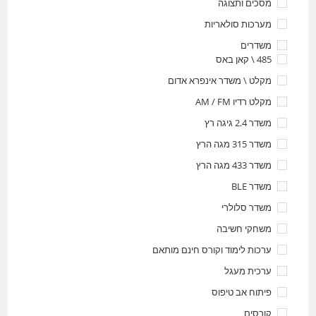
מסכים ותצוגה
מערכות סולאריות
משדרים
485 \ קאן באס
מקלט \ משדר אינפרא אדום
מקלט רדיו AM / FM
משדר 2.4 גיגה רץ
משדר 315 מגה הרץ
משדר 433 מגה הרץ
משדר BLE
משדר סלולרי
משחקי חשיבה
ערכות לימוד וקורס חינם מותאם
ערכית מעגל
פיתוח אב טיפוס
קורסים