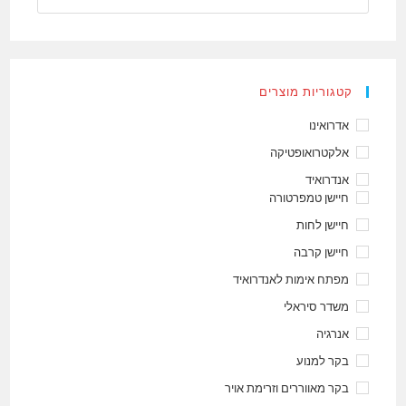
ב
()while
–
קורס
C506
קטגוריות מוצרים
אדרואינו
אלקטרואופטיקה
אנדרואיד
חיישן טמפרטורה
חיישן לחות
חיישן קרבה
מפתח אימות לאנדרואיד
משדר סיראלי
אנרגיה
בקר למנוע
בקר מאווררים וזרימת אויר