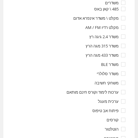
משדרים
485 \ קאן באס
מקלט \ משדר אינפרא אדום
מקלט רדיו AM / FM
משדר 2.4 גיגה רץ
משדר 315 מגה הרץ
משדר 433 מגה הרץ
משדר BLE
משדר סלולרי
משחקי חשיבה
ערכות לימוד וקורס חינם מותאם
ערכית מעגל
פיתוח אב טיפוס
קורסים
רגטלטור