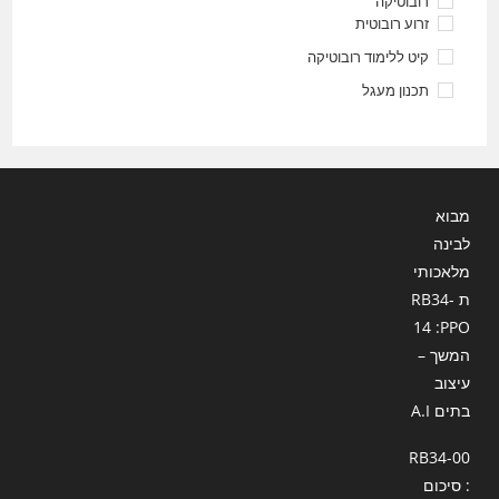
רובוטיקה
זרוע רובוטית
קיט ללימוד רובוטיקה
תכנון מעגל
מבוא
לבינה
מלאכותי
ת RB34-
14 :PPO
המשך –
עיצוב
בתים A.I
RB34-00
: סיכום