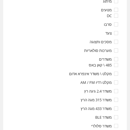
מיתוג
מנועים
DC
סרבו
צעד
מסכים ותצוגה
מערכות סולאריות
משדרים
485 \ קאן באס
מקלט \ משדר אינפרא אדום
מקלט רדיו AM / FM
משדר 2.4 גיגה רץ
משדר 315 מגה הרץ
משדר 433 מגה הרץ
משדר BLE
משדר סלולרי