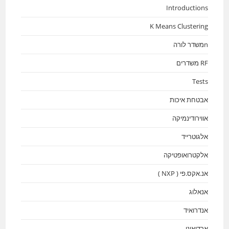
Introductions
K Means Clustering
nמשדר לורה
RF משדרים
Tests
אבטחת איכות
אווירודינמיקה
אלגוטרייד
אלקטרואופטיקה
אנ.אקס.פי ( NXP )
אנאלוג
אנדרואיד
ארדואינו