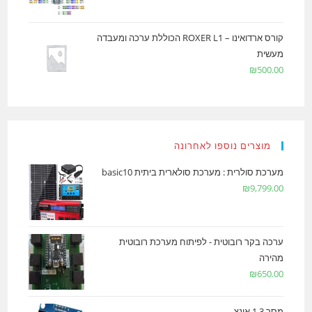
קורס ארדואינו – ROXER L1 הכוללת ערכה ומעבדה
מעשית
₪
500.00
מוצרים נוספו לאחרונה
מערכת סולרית : מערכת סולארית ביתית basic10
₪
9,799.00
ערכה בקר רובוטית - לפיתוח מערכת רובוטית
מהירה
₪
650.00
מסך 1.3 אינצ