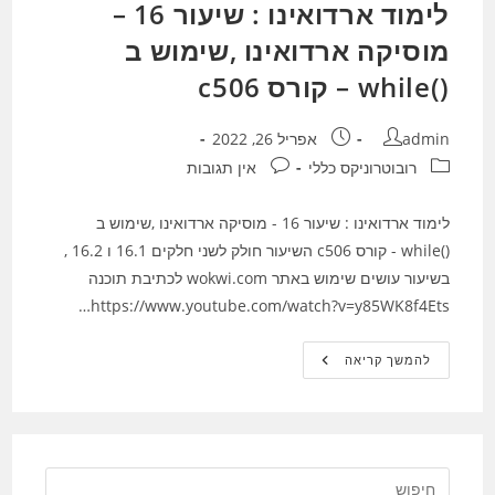
לימוד ארדואינו : שיעור 16 –
מוסיקה ארדואינו ,שימוש ב
()while – קורס c506
מחבר:
פורסם:
admin
אפריל 26, 2022
קטגוריה:
תגובות:
רובוטרוניקס כללי
אין תגובות
לימוד ארדואינו : שיעור 16 - מוסיקה ארדואינו ,שימוש ב
()while - קורס c506 השיעור חולק לשני חלקים 16.1 ו 16.2 ,
בשיעור עושים שימוש באתר wokwi.com לכתיבת תוכנה
https://www.youtube.com/watch?v=y85WK8f4Ets…
לימוד
להמשך קריאה
ארדואינו
:
שיעור
16
–
מוסיקה
ארדואינו
,שימוש