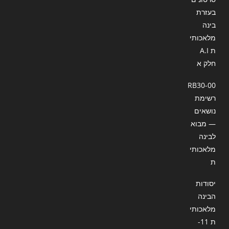
בעזרת
בינה
מלאכותי
ת A.I
חלק א
RB30-00
רשימת
נושאים
— מבוא
לבינה
מלאכותי
ת
יסודות
הבינה
מלאכותי
ת 11-