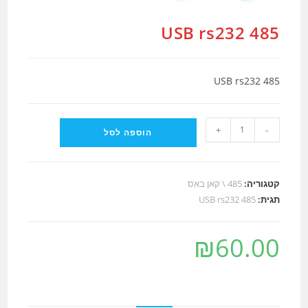
485 USB rs232
485 USB rs232
כמות
+
-
הוספה לסל
של
485
USB
קטגוריה:
485 \ קאן באס
rs232
תגית:
485 USB rs232
₪
60.00