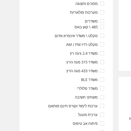
מסכים ותצוגה
מערכות סולאריות
משדרים
485 \ קאן באס
מקלט \ משדר אינפרא אדום
מקלט רדיו AM / FM
משדר 2.4 גיגה רץ
משדר 315 מגה הרץ
משדר 433 מגה הרץ
משדר BLE
משדר סלולרי
משחקי חשיבה
ערכות לימוד וקורס חינם מותאם
ערכית מעגל
Nicolas,
פיתוח אב טיפוס