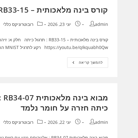
יצירת
מוצר
קורס בינה מלאכותית – RB33-15 : תרגול כיתה
ודף
נחיתה
מחבר:
פורסם:
קטגוריה:
admin
יוני 23, 2026
רובוטרוניקס כללי
https://youtu.be/qIkquabh0Qw רקע לתרגיל MNIST הוא מאגר תמונות מפורסם ללימוד בינה מלאכותית.…
קורס
להמשך קריאה
בינה
מלאכותית
–
RB33-
15
:
תרגול
מב
כיתה
כיתה חזרה על חומר נלמד
מחבר:
פורסם:
קטגוריה:
admin
יוני 22, 2026
רובוטרוניקס כללי