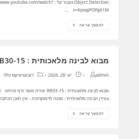
Object Detection נעבור על : watch
v=KpwgPOPgX1M …
מבוא
להמשך קריאה
לבינה
מלאכותית
:
RB33-
16
YOLO
מבוא לבינה מלאכותית : 15-RB30 יצירת מוצר ודף נחיתה
מחבר:
פורסם:
קטגוריה:
admin
יוני 28, 2026
רובוטרוניקס כללי
בעידן הבינה מלאכותית - סכנה לדמוקרטיה - אין תוכן הכתב
מבוא
להמשך קריאה
לבינה
מלאכותית
:
15-
RB30