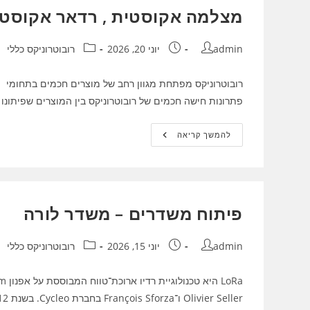
המיקרובקרים
מצלמה אקוסטית , רדאר אקוסטי
ובינה
מלאכותית
מחבר:
פורסם:
קטגוריה:
admin
יוני 20, 2026
רובוטרוניקס כללי
רובוטרוניקס מפתחת מגוון רחב של מוצרים חכמים בתחומי 
פתרונות חישה חכמים של רובוטרוניקס בין המוצרים שפיתונו
מצלמה
להמשך קריאה
אקוסטית
,
רדאר
אקוסטי
פיתוח משדרים – משדר לורה
מחבר:
פורסם:
קטגוריה:
admin
יוני 15, 2026
רובוטרוניקס כללי
Olivier Seller ו־François Sforza בחברת Cycleo. בשנת 2012 חברת Semtech רכשה את…