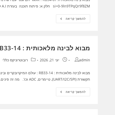
si=0-9ln9TPqQr9f8ZM חלק א: פיתוח תוכנה בעזרת A.I למקרו בקר ואלקטרוניקה (העזר במרצה…
מבוא
להמשך קריאה
בינה
מלאכותית
RB34-
07
:
אלגוריתם
גנטי
מבוא לבינה מלאכותית : 14-RB33 עולם המיקרובקרים ובינה מלאכותית
עם
רשת
נוירונים
–
מחבר:
פורסם:
קטגוריה:
admin
יוני 21, 2026
רובוטרוניקס כללי
תרגול
כיתה
חזרה
על
מבוא לבינה מלאכותית : 14-RB33 :
חומר
תקשורת (UART/I2C/SPI), טיימרים, ADC וכו’. מה זה פינים…
נלמד
מבוא
להמשך קריאה
לבינה
מלאכותית
:
14-
RB33
עולם