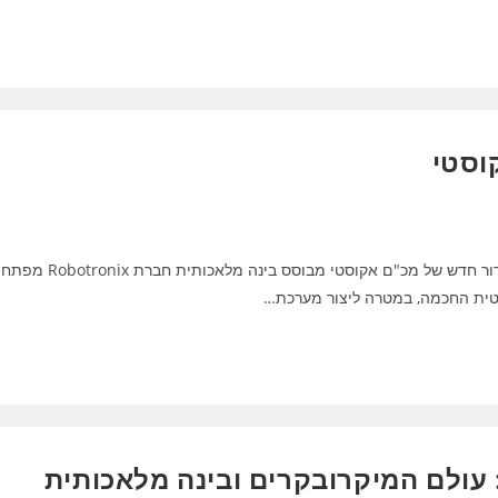
וסטי
פיתוח מכ"ם אקוסטי , ראדאר אקוסטי רובוטרוניקס מפתחת דור חדש של מכ"ם אקוסטי מבוסס בינה מלאכותית ח
טית החכמה, במטרה ליצור מערכת…