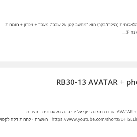
 המיקרובקרים ובינה מלאכותית (מיקרו־בקר) הוא “מחשב קטן על שבב”: מעבד + זיכרון + חומרות
מבוא לבינה מלאכותית : RB30-13 יצירת דמות AVATAR + photopea הורדת תמונה זיוף על ידי בינה מלאכותית - זהירות
https://www.youtube.com/shorts/DHiSELlNPPk https://www.youtube.com/shorts/KrUjDsFh9TM העשרה - להרות דקה לקפ