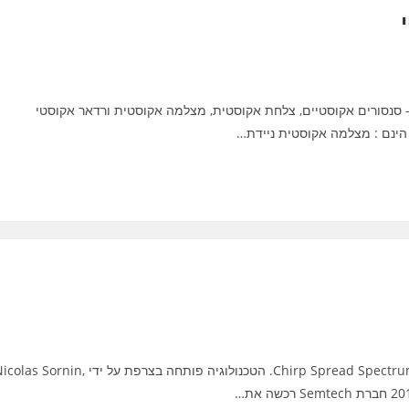
- סנסורים אקוסטיים, צלחת אקוסטית, מצלמה אקוסטית ורדאר אקוסטי
 הינם : מצלמה אקוסטית ניידת…
LoRa היא טכנולוגיית רדיו ארוכת־טווח המבוססת על אפנון Chirp Spread Spectrum. הטכנולוגיה פותחה בצרפת על ידי  Sornin