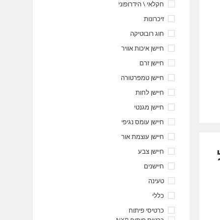
חקלאי \ הידרופוני
זיכרונות
חוג רובוטיקה
חיישן איכות אוויר
חיישן זרם
חיישן טמפרטורה
חיישן לחות
חיישן מגנטי
חיישן עומס נגיפי
חיישן עוצמת אור
חיישן צבע
חיישנים
טעינה
כללי
כרטיסי פיתוח