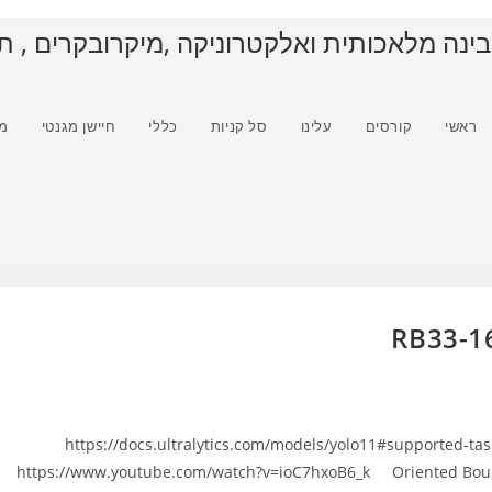
בינה מלאכותית ואלקטרוניקה ,מיקרובקרים , ת
ראשי
קורסים
עלינו
סל קניות
כללי
חיישן מגנטי
מ
 RB33-16 קישור : https://docs.ultralytics.com/models/yolo11#supported-tasks-and-modes
נתונים YOLO איך מנרמלים https://www.youtube.com/watch?v=ioC7hxoB6_k Oriented Bounding Boxes