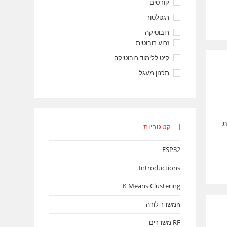
קורסים
רגטלטור
רובוטיקה
זרוע רובוטית
קיט ללימוד רובוטיקה
תכנון מעגל
ברת Robotronix מפתחת
קטגוריות
ESP32
Introductions
K Means Clustering
nמשדר לורה
RF משדרים