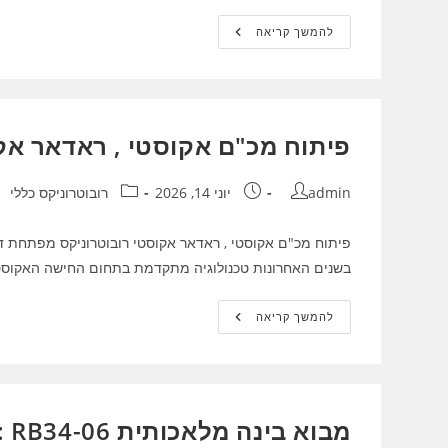
פיתוח
להמשך קריאה
משדרים
–
משדר
לורה
פיתוח מכ"ם אקוסטי , ראדאר אק
מחבר:
פורסם:
קטגוריה:
admin
יוני 14, 2026
רובוטרוניקס כללי
בשנים האחרונות טכנולוגיה מתקדמת בתחום החישה האקוס
פיתוח
להמשך קריאה
מכ"ם
אקוסטי
,
ראדאר
אקוסטי
מבוא בינה מלאכותית RB34-06 : עולם המיקרובקרים ובינה מלאכותית