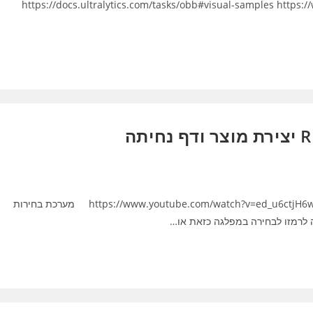
https://docs.ultralytics.com/tasks/obb#visual-samples https://www.youtube.com/?
מבוא לבינה מלאכותית : 15-RB33 יצירת מוצר ודף נחיתה https://www.youtube.com/watch?v=ed_u6ctjH6w מערכת בחירות
ה לרמזו לבחירה במפלגה כזאת או…