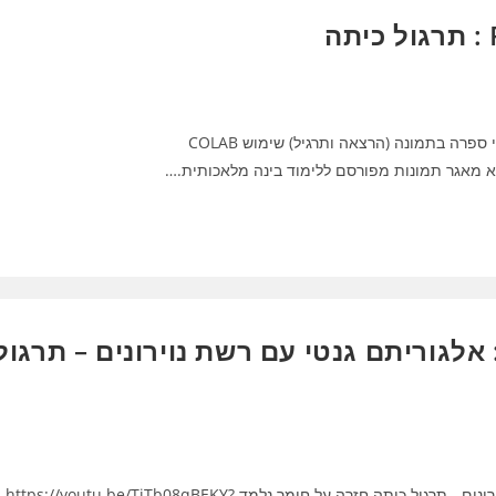
קורס בינה מלאכותית – RB33-15 : תרגול כיתה חלק א: זיהוי ספרה בתמונה (הרצאה ותרגיל) שימוש COLAB
וא בינה מלאכותית RB34-07 : אלגוריתם גנטי עם רשת נוירונים – תרגול
מבוא בינה מלאכותית RB34-07 : אלגוריתם גנטי עם רשת נוירונים - תרגול כיתה חזרה על חומר נלמד https://youtu.be/TiTb08qBEKY?