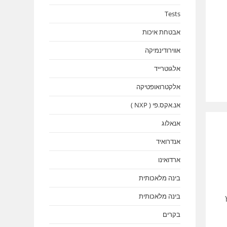
Tests
אבטחת איכות
אווירודינמיקה
אלגוטרייד
אלקטרואופטיקה
אנ.אקס.פי ( NXP )
אנאלוג
אנדרואיד
ארדואינו
בינה מלאכותית
בינה מלאכותית
וץ
בקרים