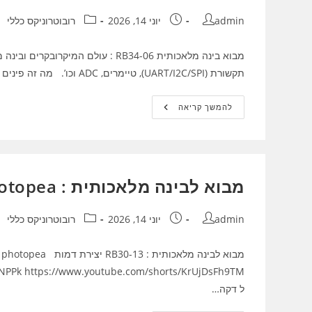
מחבר:
פורסם:
קטגוריה:
admin
יוני 14, 2026
רובוטרוניקס כללי
מבוא בינה מלאכותית RB34-06 : עולם
תקשורת (UART/I2C/SPI), טיימרים, ADC וכו’. מה זה פינים (Pins)…
מבוא
להמשך קריאה
בינה
מלאכותית
RB34-
06
:
עולם
המיקרובקרים
מבוא לבינה מלאכותית : RB30-13 AVATAR + photopea
ובינה
מלאכותית
מחבר:
פורסם:
קטגוריה:
admin
יוני 14, 2026
רובוטרוניקס כללי
ל דקה…