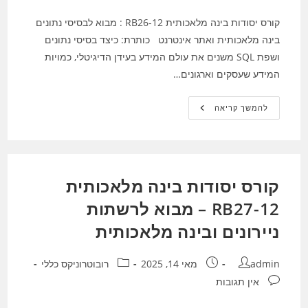
קורס יסודות בינה מלאכותית RB26-12 : מבוא לבסיסי נתונים
בינה מלאכותית ואתר אינטרנט כותרת: כיצד בסיסי נתונים
ושפת SQL משנים את עולם המידע בעידן הדיגיטלי, כמויות
המידע שעסקים וארגונים…
קורס
להמשך קריאה
יסודות
בינה
מלאכותית
RB26-
12
:
מבוא
קורס יסודות בינה מלאכותית
לבסיסי
נתונים
בינה
RB27-12 – מבוא לרשתות
מלאכותית
ואתר
ניירונים ובינה מלאכותית
אינטרנט
מחבר:
פורסם:
קטגוריה:
admin
מאי 14, 2025
רובוטרוניקס כללי
תגובות:
אין תגובות