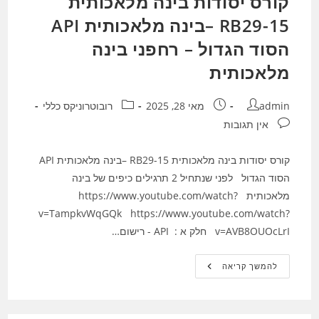
קורס יסודות בינה מלאכותית
RB29-15 –בינה מלאכותית API
הסוד הגדול – רחפני בינה
מלאכותית
מחבר:
פורסם:
קטגוריה:
admin
מאי 28, 2025
רובוטרוניקס כללי
תגובות:
אין תגובות
קורס יסודות בינה מלאכותית RB29-15 –בינה מלאכותית API
הסוד הגדול לפני שנתחיל 2 תרגילים כיפים של בינה
מלאכותית https://www.youtube.com/watch?
v=TampkvWqGQk https://www.youtube.com/watch?
v=AVB8OUOcLrI חלק א : API - רישום…
קורס
להמשך קריאה
יסודות
בינה
מלאכותית
RB29-
15