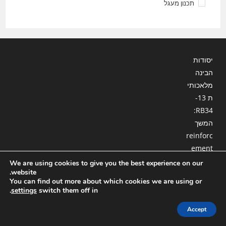
תכנון מעגל
יסודות
הבינה
מלאכותי
ת 13-
RB34:
המשך
reinforc
ement
learning
We are using cookies to give you the best experience on our
website.
– PPO
You can find out more about which cookies we are using or
.
settings
switch them off in
RL PPO
5×5
Accept
מאמן