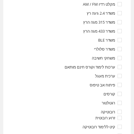
מקלט רדיו AM / FM
משדר 2.4 גיגה רץ
משדר 315 מגה הרץ
משדר 433 מגה הרץ
משדר BLE
משדר סלולרי
משחקי חשיבה
ערכות לימוד וקורס חינם מותאם
ערכית מעגל
פיתוח אב טיפוס
קורסים
רגטלטור
רובוטיקה
זרוע רובוטית
קיט ללימוד רובוטיקה