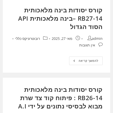
–
בינה
קורס יסודות בינה מלאכותית
מלאכותית
API
הסוד
RB27-14 –בינה מלאכותית API
הגדול
–
הסוד הגדול
רחפני
בינה
מלאכותית
מחבר:
פורסם:
קטגוריה:
admin
מאי 27, 2025
רובוטרוניקס כללי
תגובות:
אין תגובות
קורס
להמשך קריאה
יסודות
בינה
מלאכותית
RB27-
14
–
בינה
קורס יסודות בינה מלאכותית
מלאכותית
API
הסוד
RB26-14 : פיתוח קוד צד שרת
הגדול
מבוא לבסיסי נתונים על ידי A.I