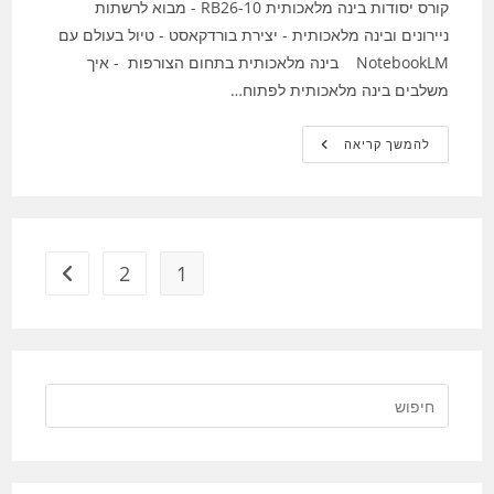
קורס יסודות בינה מלאכותית RB26-10 - מבוא לרשתות
ניירונים ובינה מלאכותית - יצירת בורדקאסט - טיול בעולם עם
NotebookLM בינה מלאכותית בתחום הצורפות - איך
משלבים בינה מלאכותית לפתוח…
קורס
להמשך קריאה
יסודות
בינה
מלאכותית
RB26-
10
–
מבוא
לרשתות
2
1
מעבר לעמ
ניירונים
ובינה
מלאכותית