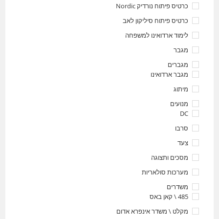
כרטיס פיתוח נורדיק Nordic
כרטיס פיתוח סיליקון לאב
לימוד ארדואינו למשפחה
מגבר
מגברים
מגבר ארדואינו
מיתוג
מנועים
DC
סרבו
צעד
מסכים ותצוגה
מערכות סולאריות
משדרים
485 \ קאן באס
מקלט \ משדר אינפרא אדום