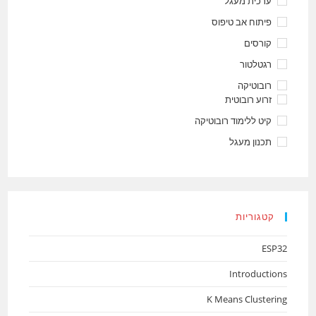
ערכית מעגל
פיתוח אב טיפוס
קורסים
רגטלטור
רובוטיקה
זרוע רובוטית
קיט ללימוד רובוטיקה
תכנון מעגל
קטגוריות
ESP32
Introductions
K Means Clustering