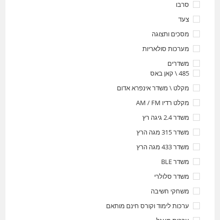
סרבו
צעד
מסכים ותצוגה
מערכות סולאריות
משדרים
485 \ קאן באס
מקלט \ משדר אינפרא אדום
מקלט רדיו AM / FM
משדר 2.4 גיגה רץ
משדר 315 מגה הרץ
משדר 433 מגה הרץ
משדר BLE
משדר סלולרי
משחקי חשיבה
ערכות לימוד וקורס חינם מותאם