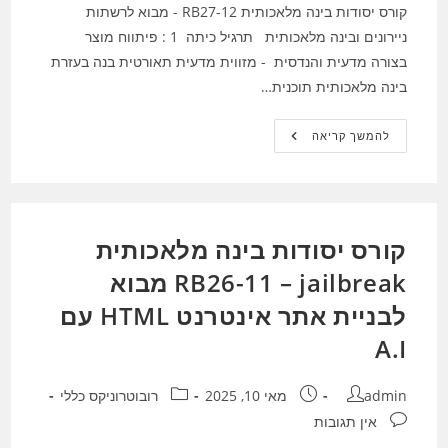
קורס יסודות בינה מלאכותית RB27-12 - מבוא לרשתות
ניירונים ובינה מלאכותית תרגיל כיתה 1 : פיתווח מוצר
בצורה מדעית והנדסית - מזווית מדעית תאורטית בנה בעזרת
בינה מלאכותית תוכנית…
קורס
להמשך קריאה
יסודות
בינה
מלאכותית
RB27-
12
–
מבוא
קורס יסודות בינה מלאכותית
לרשתות
ניירונים
ובינה
RB26-11 – jailbreak מבוא
מלאכותית
לבניית אתר אינטרנט HTML עם
A.I
מחבר:
פורסם:
קטגוריה:
admin
מאי 10, 2025
רובוטרוניקס כללי
תגובות:
אין תגובות