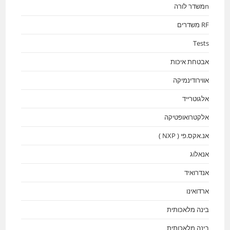
nמשדר לורה
RF משדרים
Tests
אבטחת איכות
אווירודינמיקה
אלגוטרייד
אלקטרואופטיקה
אנ.אקס.פי ( NXP )
אנאלוג
אנדרואיד
ארדואינו
בינה מלאכותית
בינה מלאכותית