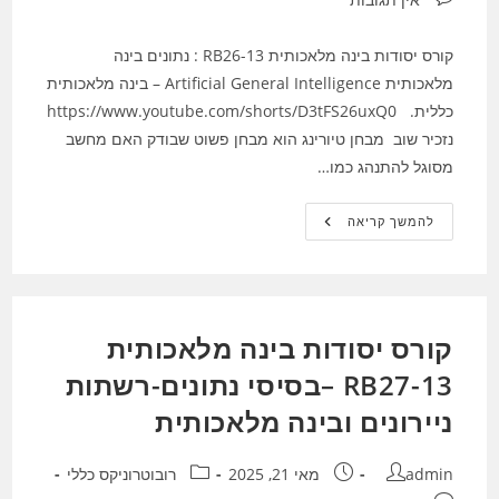
קורס יסודות בינה מלאכותית RB26-13 : נתונים בינה
מלאכותית Artificial General Intelligence – בינה מלאכותית
כללית. https://www.youtube.com/shorts/D3tFS26uxQ0
נזכיר שוב מבחן טיורינג הוא מבחן פשוט שבודק האם מחשב
מסוגל להתנהג כמו…
קורס
להמשך קריאה
יסודות
בינה
מלאכותית
RB26-
13
:
בינה
קורס יסודות בינה מלאכותית
מלאכותית
–
AGI
RB27-13 –בסיסי נתונים-רשתות
בינה
מלאכותית
ניירונים ובינה מלאכותית
כללית.
מחבר:
פורסם:
קטגוריה:
admin
מאי 21, 2025
רובוטרוניקס כללי