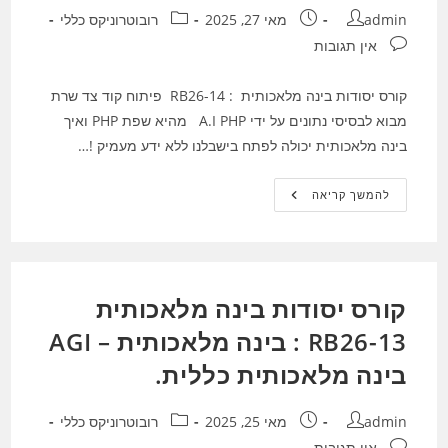
מחבר:
פורסם:
קטגוריה:
admin
מאי 27, 2025
רובוטרוניקס כללי
תגובות:
אין תגובות
קורס יסודות בינה מלאכותית : RB26-14 פיתוח קוד צד שרת
מבוא לבסיסי נתונים על ידי A.I PHP מהיא שפת PHP ואיך
בינה מלאכותית יכולה לפתח בישבלנו ללא ידע מעמיק !…
קורס
להמשך קריאה
יסודות
בינה
מלאכותית
RB26-
14
:
פיתוח
קורס יסודות בינה מלאכותית
קוד
צד
שרת
RB26-13 : בינה מלאכותית – AGI
מבוא
לבסיסי
בינה מלאכותית כללית.
נתונים
על
ידי
A.I
מחבר:
פורסם:
קטגוריה:
admin
מאי 25, 2025
רובוטרוניקס כללי
תגובות:
אין תגובות