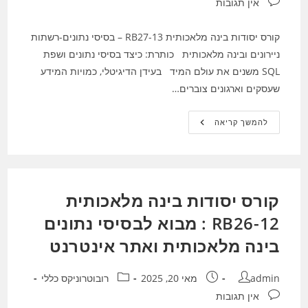
תגובות:
אין תגובות
קורס יסודות בינה מלאכותית RB27-13 – בסיסי נתונים-רשתות
ניירונים ובינה מלאכותית כותרת: כיצד בסיסי נתונים ושפת
SQL משנים את עולם המיד בעידן הדיגיטלי, כמויות המידע
שעסקים וארגונים צוברים…
קורס
להמשך קריאה
יסודות
בינה
מלאכותית
RB27-
13
–
בסיסי
קורס יסודות בינה מלאכותית
נתונים-רשתות
ניירונים
ובינה
RB26-12 : מבוא לבסיסי נתונים
מלאכותית
בינה מלאכותית ואתר אינטרנט
מחבר:
פורסם:
קטגוריה:
admin
מאי 20, 2025
רובוטרוניקס כללי
תגובות:
אין תגובות