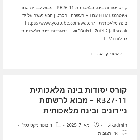
קורס יסודות בינה מלאכותית RB26-11 - מבוא לבניית אתר
אינטרנט HTML עם A.I העשרה : הסרטון הבא נעשה על ידי
בינה מלאכותית https://www.youtube.com/watch?
v=D3ukrh_Zuf4 2.jailbreak במערכות בינה מלאכותית
גדולות (LLM…
קורס
להמשך קריאה
יסודות
בינה
מלאכותית
RB26-
11
–
Jailbreak
קורס יסודות בינה מלאכותית
מבוא
לבניית
אתר
RB27-11 – מבוא לרשתות
אינטרנט
HTML
ניירונים ובינה מלאכותית
עם
A.I
מחבר:
פורסם:
קטגוריה:
admin
מאי 7, 2025
רובוטרוניקס כללי
תגובות:
אין תגובות