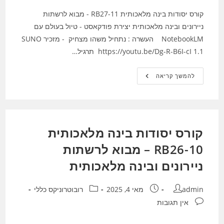
קורס יסודות בינה מלאכותית RB27-11 - מבוא לרשתות
ניירונים ובינה מלאכותית יצירת פודקאסט - טיול בעולם עם
NotebookLM העשרה : נתחיל משהו מצחיק - מזכיר SUNO
https://youtu.be/Dg-R-B6I-cI 1.1 תרגיל…
קורס
להמשך קריאה
יסודות
בינה
מלאכותית
RB27-
11
–
מבוא
קורס יסודות בינה מלאכותית
לרשתות
ניירונים
ובינה
RB26-10 – מבוא לרשתות
מלאכותית
ניירונים ובינה מלאכותית
מחבר:
פורסם:
קטגוריה:
admin
מאי 4, 2025
רובוטרוניקס כללי
תגובות:
אין תגובות