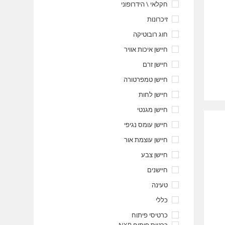
חקלאי \ הידרופוני
זיכרונות
חוג רובוטיקה
חיישן איכות אוויר
חיישן זרם
חיישן טמפרטורה
חיישן לחות
חיישן מגנטי
חיישן עומס נגיפי
חיישן עוצמת אור
חיישן צבע
חיישנים
טעינה
כללי
כרטיסי פיתוח