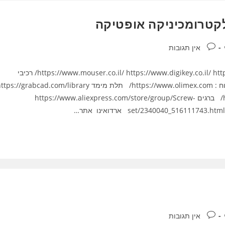
קטרומכיניקה אופטיקה
תגובות:
אין תגובות
ספקי רכיבים : https://www.mouser.co.il/ https://www.digikey.co.il/ https://il.farnell.com/ https://www.lcsc.com/ רכיבי
רובוטיקה http://roboticsblocks.com ספקי לוחות פיתוח : https://www.olimex.com/ תלת מימד s://grabcad.com/library
https://www.thingiverse.com/ https://www.yeggi.com/ ברגים https://www.aliexpress.com/store/group/Screw-
set/2340040_51611 ארדואינו אתר…
תגובות:
אין תגובות