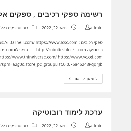
רשימה ספקי רכיבים , ספקים אל
מחבר:
פורסם:
קטגוריה:
admin
ינואר 22, 2022
רובוטרוניקס כללי
1743.html?spm=a2g0o.store_pc_groupList.0.0.76a46248Pqq4Jb
רשימה
להמשך קריאה
ספקי
רכיבים
,
ספקים
אלקטרומכיניקה
אופטיקה
ערכת לימוד רובוטיקה
מחבר:
פורסם:
קטגוריה:
admin
ינואר 22, 2022
רובוטרוניקס כללי