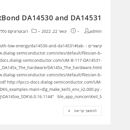
tBond DA14530 and DA14531
מחבר:
פורסם:
קטגוריה:
admin
ינואר 22, 2022
רובוטרוניקס כללי
קישורים : -low-energy/da14530-and-da14531#tab
w.dialog-semiconductor.com/sites/default/files/an-b-
cs-docs.dialog-semiconductor.com/UM-B-117-DA14531-
/03_DA145x_The_hardware/DA145x_The_hardware.html
w.dialog-semiconductor.com/sites/default/files/an-b-
pdf http://lpccs-docs.dialog-semiconductor.com/UM-
SDK6_examples-main>dlg_make_keil5_env_v2.000.py -
og\DA145xx_SDK\6.0.16.1144" ble_app_noncon\Keil_5
SmartBond
להמשך קריאה
DA14530
And
DA14531