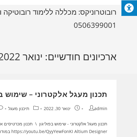
Ski
רובוטרוניקס: מכללה ללימוד רובוטיקה ו
t
conten
0506399001
ארכיונים חודשיים: ינואר 2022
תכנון מעגל אלקטרוני – שימוש ב
מחבר:
פורסם:
קטגוריה:
תג
admin
ינואר 30, 2022
תיכנון מעגל
תכנון מעגל אלקטרוני - שימוש בפוליגון \ תכנון מכרטיסים א
https://youtu.be/QyyYewFonKI Altium Designer במודול זה נלמד על חלוקת הכוח על…