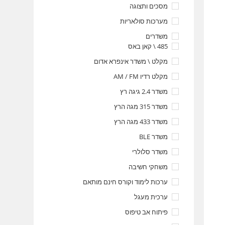
מסכים ותצוגה
מערכות סולאריות
משדרים
485 \ קאן באס
מקלט \ משדר אינפרא אדום
מקלט רדיו AM / FM
משדר 2.4 גיגה רץ
משדר 315 מגה הרץ
משדר 433 מגה הרץ
משדר BLE
משדר סלולרי
משחקי חשיבה
ערכות לימוד וקורס חינם מותאם
ערכית מעגל
פיתוח אב טיפוס