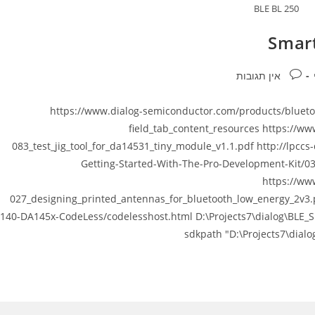
BLE BL 250
Smar
תגובות:
אין תגובות
https://www.dialog-semiconductor.com/products/bluetooth-
field_tab_content_resources https://ww
083_test_jig_tool_for_da14531_tiny_module_v1.1.pdf http://lpc
Getting-Started-With-The-Pro-Development-Kit
https://ww
027_designing_printed_antennas_for_bluetooth_low_energy_2v3.
140-DA145x-CodeLess/codelesshost.html D:\Projects7\dialog\BLE_
sdkpath "D:\Projects7\dial