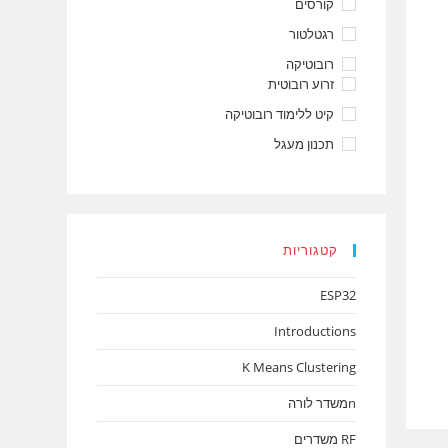
קורסים
רגטלטור
רובוטיקה
זרוע רובוטית
קיט ללימוד רובוטיקה
תכנון מעגל
קטגוריות
ESP32
Introductions
K Means Clustering
nמשדר לורה
RF משדרים