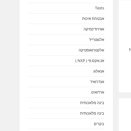
Tests
אבטחת איכות
אווירודינמיקה
אלגוטרייד
http
אלקטרואופטיקה
אנ.אקס.פי ( NXP )
אנאלוג
אנדרואיד
ארדואינו
בינה מלאכותית
בינה מלאכותית
בקרים