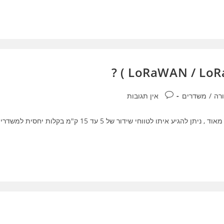
תגובות:
רה
/
משדרים
אין תגובות
משדר לורה \ משדר לורה וואן - הינו משדר למרחקים גדולים מאוד , ניתן להגיע איתו לטווחי שידור של 5 עד 15 ק"מ בקלות יחסית ל