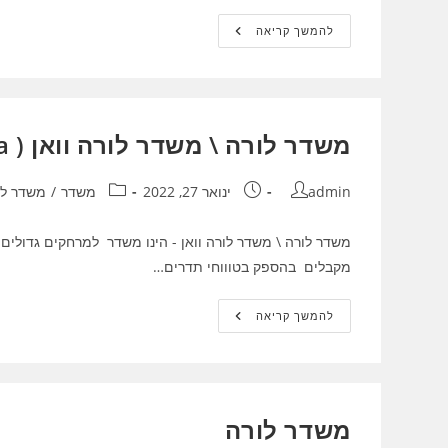
תכנון
להמשך קריאה
מעגל
אלקטרוני
–
שימוש
בפוליגון
למתחים
שונים
משדר לורה \ משדר לורה וואן ( LoRaWAN / LoRa ) ?
מחבר:
פורסם:
קטגוריה:
admin
ינואר 27, 2022
משדר
/
משדר לו
מקבלים בהספק בטוווחי תדרים…
משדר
להמשך קריאה
לורה
\
משדר
לורה
וואן
(
LoRaWAN
משדר לורה
/
LoRa