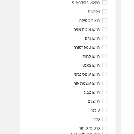
חקלאי \ הידרופוני
זיכרונות
חוג רובוטיקה
חיישן איכות אוויר
חיישן זרם
חיישן טמפרטורה
חיישן לחות
חיישן מגנטי
חיישן עומס נגיפי
חיישן עוצמת אור
חיישן צבע
חיישנים
טעינה
כללי
כרטיסי פיתוח