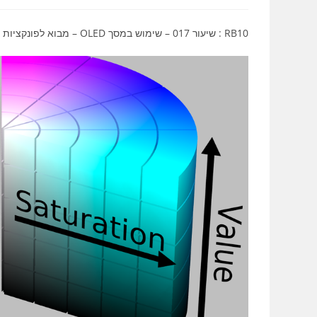
RB10 : שיעור 017 – שימוש במסך OLED – מבוא לפונקציות , לימוד רובוטיקה