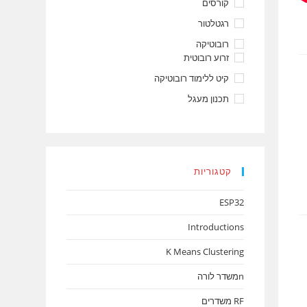
קורסים
רגטלטור
רובוטיקה
זרוע רובוטית
קיט ללימוד רובוטיקה
תכנון מעגל
קטגוריות
ESP32
Introductions
K Means Clustering
nמשדר לורה
RF משדרים