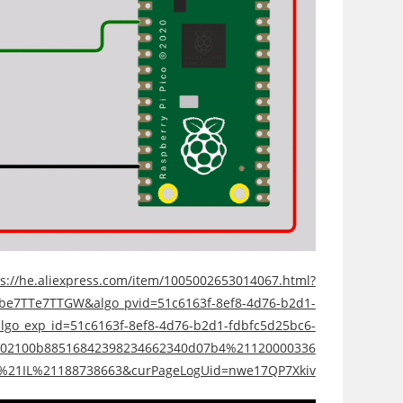
ps://he.aliexpress.com/item/1005002653014067.html?
fbe7TTe7TTGW&algo_pvid=51c6163f-8ef8-4d76-b2d1-
lgo_exp_id=51c6163f-8ef8-4d76-b2d1-fdbfc5d25bc6-
02100b88516842398234662340d07b4%21120000336
%21IL%21188738663&curPageLogUid=nwe17QP7Xkiv