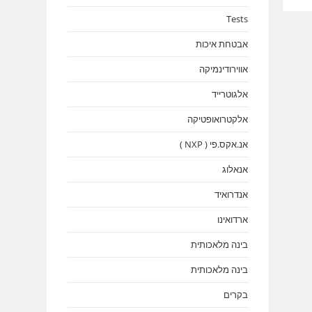
Tests
אבטחת איכות
אווירודינמיקה
אלגוטרייד
אלקטרואופטיקה
אנ.אקס.פי ( NXP )
אנאלוג
אנדרואיד
ארדואינו
בינה מלאכותית
בינה מלאכותית
בקרים