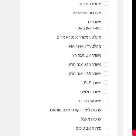
מסכים ותצוגה
מערכות סולאריות
משדרים
485 \ קאן באס
מקלט \ משדר אינפרא אדום
מקלט רדיו AM / FM
משדר 2.4 גיגה רץ
משדר 315 מגה הרץ
משדר 433 מגה הרץ
משדר BLE
משדר סלולרי
משחקי חשיבה
ערכות לימוד וקורס חינם מותאם
ערכית מעגל
פיתוח אב טיפוס