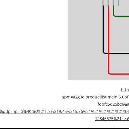
htt
spm=a2g0o.productlist.main.5.6b
fdbfc5d25bc6&a
2&pdp_npi=3%40dis%21ILS%219.45%215.76%21%21%21%21%21%4
12846875%21sea