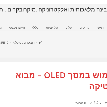
בינה מלאכותית ואלקטרוניקה ,מיקרובקרים , ת
ראשי
קורסים
עלינו
סל קניות
כללי
חיישן מגנטי
מ
>
רובוטרוניקס כללי
>
RB10 : שיעור 017 – שימוש במסך OLED – מבוא לפונקציות , לימוד רובוטיקה
RB10 : שיעור 017 – שימוש במסך OLED – מבוא
טיקה
תגובות:
לי
אין תגובות