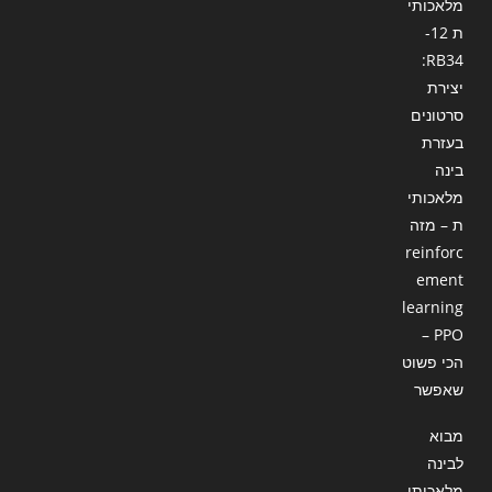
מלאכותי
ת 12-
RB34:
יצירת
סרטונים
בעזרת
בינה
מלאכותי
ת – מזה
reinforc
ement
learning
– PPO
הכי פשוט
שאפשר
מבוא
לבינה
מלאכותי