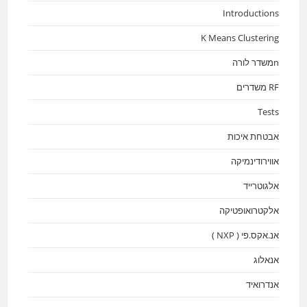
Introductions
K Means Clustering
nמשדר לורה
RF משדרים
Tests
אבטחת איכות
אווירודינמיקה
אלגוטרייד
אלקטרואופטיקה
אנ.אקס.פי ( NXP )
אנאלוג
אנדרואיד