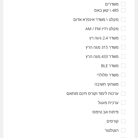
משדרים
485 \ קאן באס
מקלט \ משדר אינפרא אדום
מקלט רדיו AM / FM
משדר 2.4 גיגה רץ
משדר 315 מגה הרץ
משדר 433 מגה הרץ
משדר BLE
משדר סלולרי
משחקי חשיבה
ערכות לימוד וקורס חינם מותאם
ערכית מעגל
פיתוח אב טיפוס
קורסים
רגטלטור