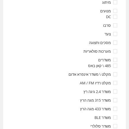
מיתוג
מנועים
DC
סרבו
צעד
מסכים ותצוגה
מערכות סולאריות
משדרים
485 \ קאן באס
מקלט \ משדר אינפרא אדום
מקלט רדיו AM / FM
משדר 2.4 גיגה רץ
משדר 315 מגה הרץ
משדר 433 מגה הרץ
משדר BLE
משדר סלולרי