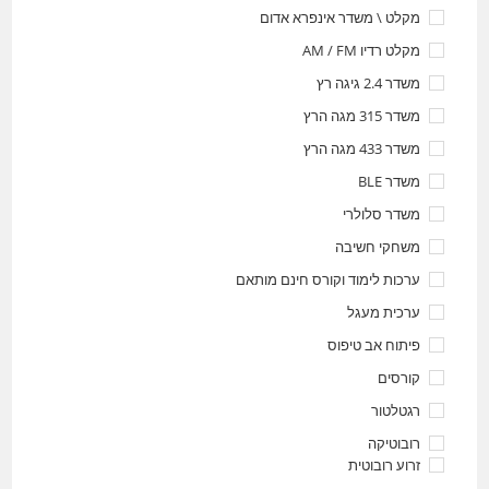
מקלט \ משדר אינפרא אדום
מקלט רדיו AM / FM
משדר 2.4 גיגה רץ
משדר 315 מגה הרץ
משדר 433 מגה הרץ
משדר BLE
משדר סלולרי
משחקי חשיבה
ערכות לימוד וקורס חינם מותאם
ערכית מעגל
פיתוח אב טיפוס
קורסים
רגטלטור
רובוטיקה
זרוע רובוטית