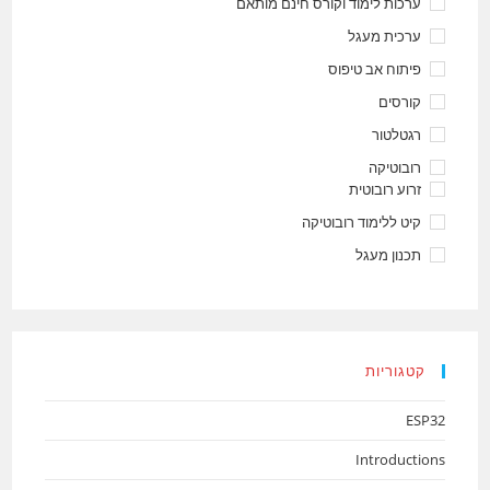
ערכות לימוד וקורס חינם מותאם
ערכית מעגל
פיתוח אב טיפוס
קורסים
רגטלטור
רובוטיקה
זרוע רובוטית
קיט ללימוד רובוטיקה
תכנון מעגל
קטגוריות
ESP32
Introductions