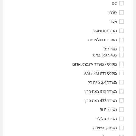
DC
סרבו
צעד
מסכים ותצוגה
מערכות סולאריות
משדרים
485 \ קאן באס
מקלט \ משדר אינפרא אדום
מקלט רדיו AM / FM
משדר 2.4 גיגה רץ
משדר 315 מגה הרץ
משדר 433 מגה הרץ
משדר BLE
משדר סלולרי
משחקי חשיבה