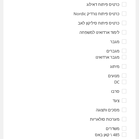
כרטיס פיתוח דאילוג
כרטיס פיתוח נורדיק Nordic
כרטיס פיתוח סיליקון לאב
לימוד ארדואינו למשפחה
מגבר
מגברים
מגבר ארדואינו
מיתוג
מנועים
DC
סרבו
צעד
מסכים ותצוגה
מערכות סולאריות
משדרים
485 \ קאן באס