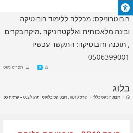
Ski
t
רובוטרוניקס: מכללה ללימוד רובוטיקה
conten
ובינה מלאכותית ואלקטרוניקה ,מיקרובקרים
, תוכנה ורובוטיקה: התקשר עכשיו
0506399001
תפריט ניווט
0
בלוג
>
רובוטרוניקס כללי
>
קורס RB10 , רובטיקס בלוקס : תרגול 002 – קריאת כפתור הדלקת לד בשפת C