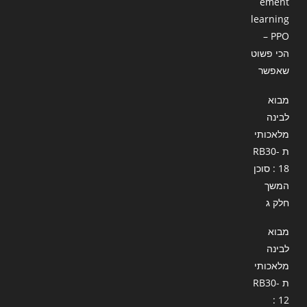
ement
learning
– PPO
הכי פשוט
שאפשר
מבוא
לבינה
מלאכותי
ת RB30-
18 : סוכן
המשך
חלק ג
מבוא
לבינה
מלאכותי
ת RB30-
12 :