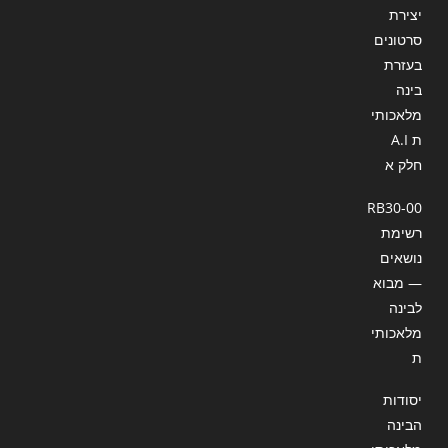
יצירת
סרטונים
בעזרת
בינה
מלאכותי
ת A.I
חלק א
RB30-00
רשימת
נושאים
— מבוא
לבינה
מלאכותי
ת
יסודות
הבינה