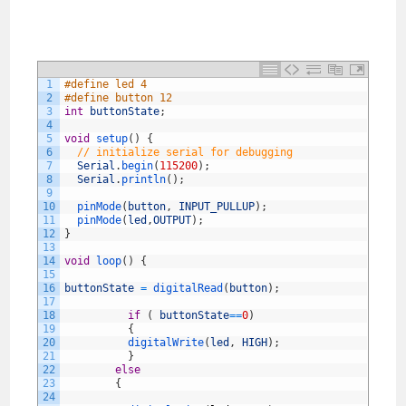
1
#define led 4
2
#define button 12
3
int
buttonState
;
4
5
void
setup
(
)
{
6
// initialize serial for debugging
7
Serial
.
begin
(
115200
)
;
8
Serial
.
println
(
)
;
9
10
pinMode
(
button
,
INPUT_PULLUP
)
;
11
pinMode
(
led
,
OUTPUT
)
;
12
}
13
14
void
loop
(
)
{
15
16
buttonState
=
digitalRead
(
button
)
;
17
18
if
(
buttonState
==
0
)
19
{
20
digitalWrite
(
led
,
HIGH
)
;
21
}
22
else
23
{
24