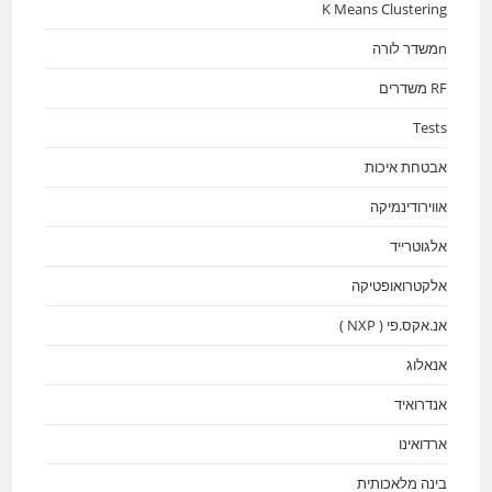
K Means Clustering
nמשדר לורה
RF משדרים
Tests
אבטחת איכות
אווירודינמיקה
אלגוטרייד
אלקטרואופטיקה
אנ.אקס.פי ( NXP )
אנאלוג
אנדרואיד
ארדואינו
בינה מלאכותית