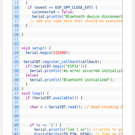
13
}
14
if
(
event
==
ESP_SPP_CLOSE_EVT
)
{
15
isConnected
=
false
;
16
Serial
.
println
(
"Bluetooth device disconnected"
)
;
17
// Add any code here that should be executed when
18
}
19
20
}
21
22
23
void
setup
(
)
{
24
Serial
.
begin
(
115200
)
;
25
26
SerialBT
.
register_callback
(
callback
)
;
27
if
(
!
SerialBT
.
begin
(
"ESP32"
)
)
{
28
Serial
.
println
(
"An error occurred initializing Bl
29
}
else
{
30
Serial
.
println
(
"Bluetooth initialized"
)
;
31
}
32
}
33
void
loop
(
)
{
34
if
(
SerialBT
.
available
(
)
)
{
35
36
char
c
=
SerialBT
.
read
(
)
;
// Read incoming data i
37
38
39
40
if
(
c
==
'1'
)
{
41
Serial
.
println
(
"led 1 on"
)
;
// write to pc term
42
digitalWrite
(
LED_PIN
,
HIGH
)
;
// Turn on the LED