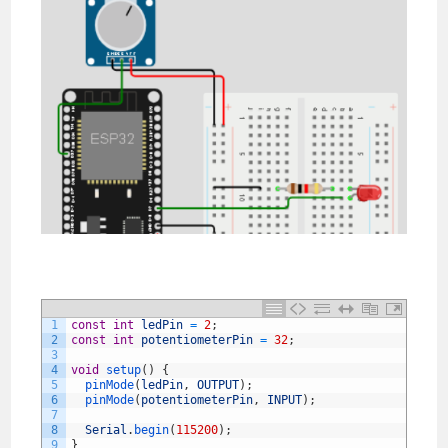
1
const
int
ledPin
=
2
;
2
const
int
potentiometerPin
=
32
;
3
4
void
setup
(
)
{
5
pinMode
(
ledPin
,
OUTPUT
)
;
6
pinMode
(
potentiometerPin
,
INPUT
)
;
7
8
Serial
.
begin
(
115200
)
;
9
}