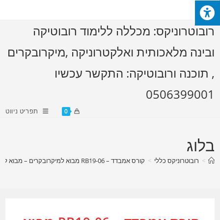
Ski
t
רובוטרוניקס: מכללה ללימוד רובוטיקה
conten
ובינה מלאכותית ואלקטרוניקה ,מיקרובקרים
, תוכנה ורובוטיקה: התקשר עכשיו
0506399001
תפריט ניווט
0
בלוג
>
רובוטרוניקס כללי
>
קורס אמבדד – RB19-06 מבוא למיקרובקרים – מבוא לתקשורת נתונים 2 – עולם ה IOT