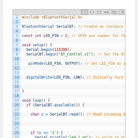
1
#include <BluetoothSerial.h>
2
3
BluetoothSerial 
SerialBT
;
// Create an instance of th
4
5
const
int
LED_PIN
=
2
;
// GPIO pin number for the onb
6
7
void
setup
(
)
{
8
Serial
.
begin
(
115200
)
;
9
SerialBT
.
begin
(
"BT_Control v1"
)
;
// Set the Bluetoo
10
11
pinMode
(
LED_PIN
,
OUTPUT
)
;
// Set LED_PIN as an out
12
13
14
digitalWrite
(
LED_PIN
,
LOW
)
;
// Initially turn off t
15
16
17
}
18
19
void
loop
(
)
{
20
if
(
SerialBT
.
available
(
)
)
{
21
22
char
c
=
SerialBT
.
read
(
)
;
// Read incoming data i
23
24
25
26
if
(
c
==
'1'
)
{
27
Serial
.
println
(
"led 1 on"
)
;
// write to pc term