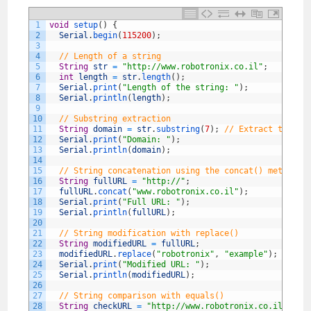
1
void
setup
(
)
{
2
Serial
.
begin
(
115200
)
;
3
4
// Length of a string
5
String
str
=
"http://www.robotronix.co.il"
;
6
int
length
=
str
.
length
(
)
;
7
Serial
.
print
(
"Length of the string: "
)
;
8
Serial
.
println
(
length
)
;
9
10
// Substring extraction
11
String
domain
=
str
.
substring
(
7
)
;
// Extract the do
12
Serial
.
print
(
"Domain: "
)
;
13
Serial
.
println
(
domain
)
;
14
15
// String concatenation using the concat() method
16
String
fullURL
=
"http://"
;
17
fullURL
.
concat
(
"www.robotronix.co.il"
)
;
18
Serial
.
print
(
"Full URL: "
)
;
19
Serial
.
println
(
fullURL
)
;
20
21
// String modification with replace()
22
String
modifiedURL
=
fullURL
;
23
modifiedURL
.
replace
(
"robotronix"
,
"example"
)
;
24
Serial
.
print
(
"Modified URL: "
)
;
25
Serial
.
println
(
modifiedURL
)
;
26
27
// String comparison with equals()
28
String
checkURL
=
"http://www.robotronix.co.il"
;