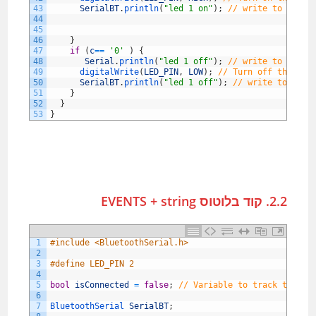
43
SerialBT
.
println
(
"led 1 on"
)
;
// write to Bluet
44
45
46
}
47
if
(
c
==
'0'
)
{
48
Serial
.
println
(
"led 1 off"
)
;
// write to pc te
49
digitalWrite
(
LED_PIN
,
LOW
)
;
// Turn off the LED
50
SerialBT
.
println
(
"led 1 off"
)
;
// write to Blue
51
}
52
}
53
}
2.2. קוד בלוטוס EVENTS + string
1
#include <BluetoothSerial.h>
2
3
#define LED_PIN 2
4
5
bool
isConnected
=
false
;
// Variable to track the co
6
7
BluetoothSerial 
SerialBT
;