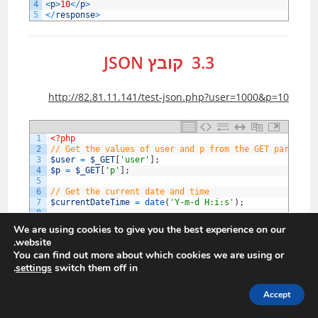
4
<
p
>
10
<
/
p
>
5
<
/
response
>
3.3 קובץ JSON
http://82.81.11.141/test-json.php?user=1000&p=10
1
<?php
2
// Get the values of user and p from the GET paramete
3
$user
=
$_GET
[
'user'
]
;
4
$p
=
$_GET
[
'p'
]
;
5
6
// Get the current date and time
7
$currentDateTime
=
date
(
'Y-m-d H:i:s'
)
;
8
9
// Prepare the response as an array
We are using cookies to give you the best experience on our
10
$response
=
array
(
website.
11
'datetime'
=
>
$currentDateTime
,
You can find out more about which cookies we are using or
12
'user'
=
>
$user
,
13
'p'
=
>
$p
.
settings
switch them off in
14
)
;
15
Accept
16
// Convert the response array to JSON
17
$jsonResponse
=
json_encode
(
$response
)
;