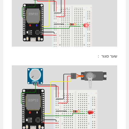
שער סגור :