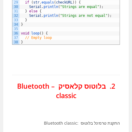
29
if
(
str
.
equals
(
checkURL
)
)
{
30
Serial
.
println
(
"Strings are equal"
)
;
31
}
else
{
32
Serial
.
println
(
"Strings are not equal"
)
;
33
}
34
}
35
36
void
loop
(
)
{
37
// Empty loop
38
}
2. בלוטוס קלאסיק – Bluetooth
classic
התקנת טרמינל בלוטוס :Bluetooth classic