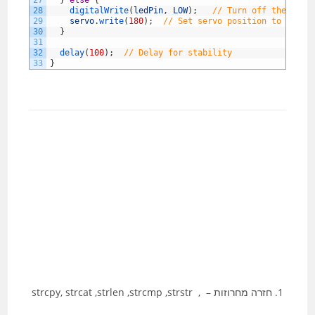
27
}
else
{
28
digitalWrite
(
ledPin
,
LOW
)
;
// Turn off the LED
29
servo
.
write
(
180
)
;
// Set servo position to 180 d
30
}
31
32
delay
(
100
)
;
// Delay for stability
33
}
חזרה מחרוזות – , strcpy, strcat ,strlen ,strcmp ,strstr