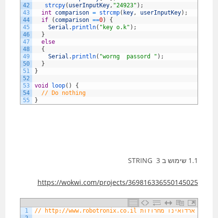
42
strcpy
(
userInputKey
,
"24923"
)
;
43
int
comparison
=
strcmp
(
key
,
userInputKey
)
;
44
if
(
comparison
==
0
)
{
45
Serial
.
println
(
"key o.k"
)
;
46
}
47
else
48
{
49
Serial
.
println
(
"worng  passord "
)
;
50
}
51
}
52
53
void
loop
(
)
{
54
// Do nothing
55
}
1.1 שימוש ב STRING 3
https://wokwi.com/projects/369816336550145025
// http://www.robotronix.co.il לימוד ארדואינו מחרוזות
1