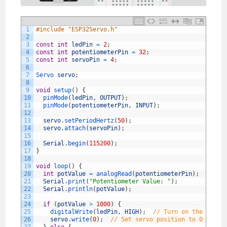
1
#include "ESP32Servo.h"
2
3
const
int
ledPin
=
2
;
4
const
int
potentiometerPin
=
32
;
5
const
int
servoPin
=
4
;
6
7
Servo 
servo
;
8
9
void
setup
(
)
{
10
pinMode
(
ledPin
,
OUTPUT
)
;
11
pinMode
(
potentiometerPin
,
INPUT
)
;
12
13
servo
.
setPeriodHertz
(
50
)
;
14
servo
.
attach
(
servoPin
)
;
15
16
Serial
.
begin
(
115200
)
;
17
}
18
19
void
loop
(
)
{
20
int
potValue
=
analogRead
(
potentiometerPin
)
;
21
Serial
.
print
(
"Potentiometer Value: "
)
;
22
Serial
.
println
(
potValue
)
;
23
24
if
(
potValue
>
1000
)
{
25
digitalWrite
(
ledPin
,
HIGH
)
;
// Turn on the LED
26
servo
.
write
(
0
)
;
// Set servo position to 0 degre