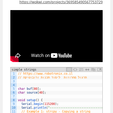
https://wokwi.com/projects/369585490567753729
simple strings
1
// https://www.robotronix.co.il 
// תרגול מחרוזות  לימוד תכנות ורובוטיקה
2
3
4
5
char
buf
[
80
]
;
6
char
source
[
40
]
;
7
8
void
setup
(
)
{
9
Serial
.
begin
(
115200
)
;
10
Serial
.
println
(
"-----------------------------------
11
// Example 1: strcpy - Copying a string