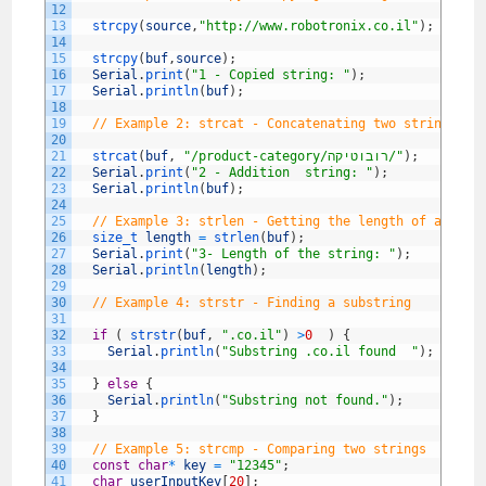
12
13
strcpy
(
source
,
"http://www.robotronix.co.il"
)
;
14
15
strcpy
(
buf
,
source
)
;
16
Serial
.
print
(
"1 - Copied string: "
)
;
17
Serial
.
println
(
buf
)
;
18
19
// Example 2: strcat - Concatenating two strings
20
;
)
"/product-category/רובוטיקה/"
,
buf
(
strcat
21
22
Serial
.
print
(
"2 - Addition  string: "
)
;
23
Serial
.
println
(
buf
)
;
24
25
// Example 3: strlen - Getting the length of a stri
26
size_t 
length
=
strlen
(
buf
)
;
27
Serial
.
print
(
"3- Length of the string: "
)
;
28
Serial
.
println
(
length
)
;
29
30
// Example 4: strstr - Finding a substring
31
32
if
(
strstr
(
buf
,
".co.il"
)
>
0
)
{
33
Serial
.
println
(
"Substring .co.il found  "
)
;
34
35
}
else
{
36
Serial
.
println
(
"Substring not found."
)
;
37
}
38
39
// Example 5: strcmp - Comparing two strings
40
const
char
*
key
=
"12345"
;
41
char
userInputKey
[
20
]
;