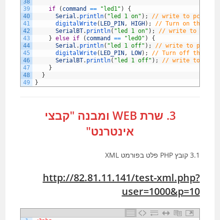
38
39
if
(
command
==
"led1"
)
{
40
Serial
.
println
(
"led 1 on"
)
;
// write to pc term
41
digitalWrite
(
LED_PIN
,
HIGH
)
;
// Turn on the LED
42
SerialBT
.
println
(
"led 1 on"
)
;
// write to Bluet
43
}
else
if
(
command
==
"led0"
)
{
44
Serial
.
println
(
"led 1 off"
)
;
// write to pc ter
45
digitalWrite
(
LED_PIN
,
LOW
)
;
// Turn off the LED
46
SerialBT
.
println
(
"led 1 off"
)
;
// write to Blue
47
}
48
}
49
}
3. שרת WEB ומבנה "קבצי
אינטרנט"
3.1 קובץ PHP פלט בפורמט XML
http://82.81.11.141/test-xml.php?
user=1000&p=10