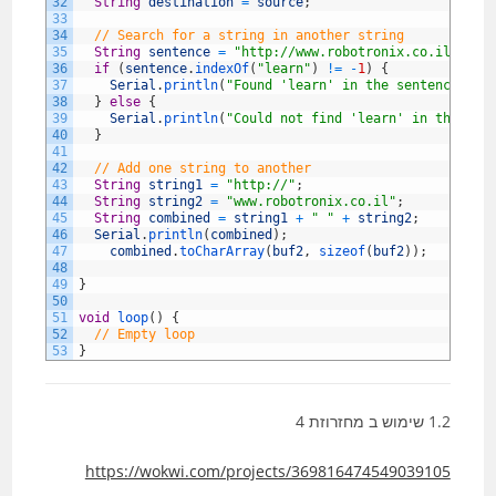
32
String
destination
=
source
;
33
34
// Search for a string in another string
35
String
sentence
=
"http://www.robotronix.co.il is g
36
if
(
sentence
.
indexOf
(
"learn"
)
!=
-
1
)
{
37
Serial
.
println
(
"Found 'learn' in the sentence"
)
;
38
}
else
{
39
Serial
.
println
(
"Could not find 'learn' in the sen
40
}
41
42
// Add one string to another
43
String
string1
=
"http://"
;
44
String
string2
=
"www.robotronix.co.il"
;
45
String
combined
=
string1
+
" "
+
string2
;
46
Serial
.
println
(
combined
)
;
47
combined
.
toCharArray
(
buf2
,
sizeof
(
buf2
)
)
;
48
49
}
50
51
void
loop
(
)
{
52
// Empty loop
53
}
1.2 שימוש ב מחזרוזת 4
https://wokwi.com/projects/369816474549039105