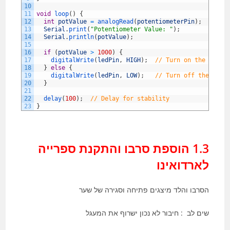
10
11
void
loop
(
)
{
12
int
potValue
=
analogRead
(
potentiometerPin
)
;
13
Serial
.
print
(
"Potentiometer Value: "
)
;
14
Serial
.
println
(
potValue
)
;
15
16
if
(
potValue
>
1000
)
{
17
digitalWrite
(
ledPin
,
HIGH
)
;
// Turn on the LED
18
}
else
{
19
digitalWrite
(
ledPin
,
LOW
)
;
// Turn off the LED
20
}
21
22
delay
(
100
)
;
// Delay for stability
23
}
1.3 הוספת סרבו והתקנת ספרייה
לארדואינו
הסרבו והלד מיצגים פתיחה וסגירה של שער
שים לב : חיבור לא נכון ישרוף את המעגל