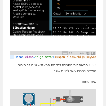
1
<
span 
class
=
"hljs-meta"
>
#<span class="hljs-keyword">in
1.3.3 התאם את התכונה לסכמת המעגל – שים לב חיבור
הפינים בסרבו עשוי להיות שונה
שער פתוח