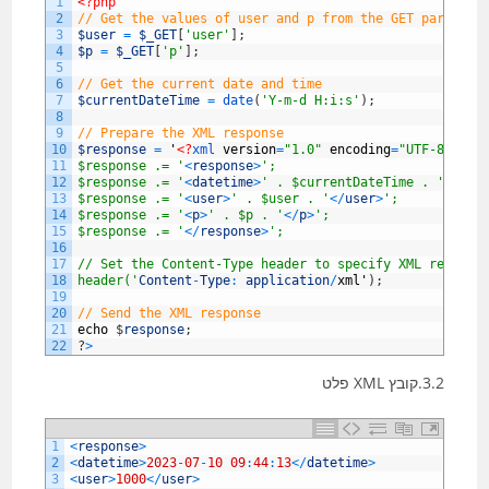
1
<?php
2
// Get the values of user and p from the GET paramete
3
$user
=
$_GET
[
'user'
]
;
4
$p
=
$_GET
[
'p'
]
;
5
6
// Get the current date and time
7
$currentDateTime
=
date
(
'Y-m-d H:i:s'
)
;
8
9
// Prepare the XML response
10
$response
=
'
<?
xml 
version
=
"1.0"
encoding
=
"UTF-8"
?>
';
11
$response .= '
<
response
>
';
12
$response .= '
<
datetime
>
' . $currentDateTime . '
<
/
dat
13
$response .= '
<
user
>
' . $user . '
<
/
user
>
';
14
$response .= '
<
p
>
' . $p . '
<
/
p
>
';
15
$response .= '
<
/
response
>
';
16
17
// Set the Content-Type header to specify XML respons
18
header('
Content
-
Type
:
application
/
xml
'
)
;
19
20
// Send the XML response
21
echo
$
response
;
22
?
>
3.2.קובץ XML פלט
1
<
response
>
2
<
datetime
>
2023
-
07
-
10
09
:
44
:
13
<
/
datetime
>
3
<
user
>
1000
<
/
user
>