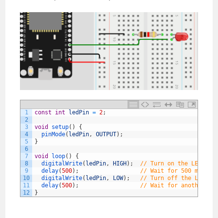
1
const
int
ledPin
=
2
;
2
3
void
setup
(
)
{
4
pinMode
(
ledPin
,
OUTPUT
)
;
5
}
6
7
void
loop
(
)
{
8
digitalWrite
(
ledPin
,
HIGH
)
;
// Turn on the LED
9
delay
(
500
)
;
// Wait for 500 ms
10
digitalWrite
(
ledPin
,
LOW
)
;
// Turn off the LED
11
delay
(
500
)
;
// Wait for another 50
12
}