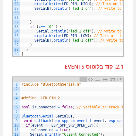
28
digitalWrite
(
LED_PIN
,
HIGH
)
;
// Turn on the LED
29
SerialBT
.
println
(
"led 1 on"
)
;
// write to Bluet
30
31
32
}
33
if
(
c
==
'0'
)
{
34
Serial
.
println
(
"led 1 off"
)
;
// write to pc te
35
digitalWrite
(
LED_PIN
,
LOW
)
;
// Turn off the LED
36
SerialBT
.
println
(
"led 1 off"
)
;
// write to Blue
37
}
38
}
39
}
2.1. קוד בלוטוס EVENTS
1
#include "BluetoothSerial.h"
2
3
4
#define  LED_PIN 2
5
6
bool
isConnected
=
false
;
// Variable to track the co
7
8
BluetoothSerial 
SerialBT
;
9
void
callback
(
esp_spp_cb_event_t 
event
,
esp_spp_cb_p
10
if
(
event
==
ESP_SPP_SRV_OPEN_EVT
)
{
11
isConnected
=
true
;
12
Serial
.
println
(
"Client Connected"
)
;