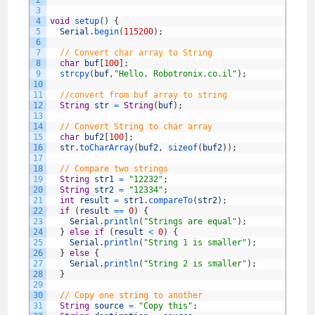
2
3
4
void
setup
(
)
{
5
Serial
.
begin
(
115200
)
;
6
7
// Convert char array to String
8
char
buf
[
100
]
;
9
strcpy
(
buf
,
"Hello, Robotronix.co.il"
)
;
10
11
//convert from buf array to string 
12
String
str
=
String
(
buf
)
;
13
14
// Convert String to char array
15
char
buf2
[
100
]
;
16
str
.
toCharArray
(
buf2
,
sizeof
(
buf2
)
)
;
17
18
// Compare two strings
19
String
str1
=
"12232"
;
20
String
str2
=
"12334"
;
21
int
result
=
str1
.
compareTo
(
str2
)
;
22
if
(
result
==
0
)
{
23
Serial
.
println
(
"Strings are equal"
)
;
24
}
else
if
(
result
<
0
)
{
25
Serial
.
println
(
"String 1 is smaller"
)
;
26
}
else
{
27
Serial
.
println
(
"String 2 is smaller"
)
;
28
}
29
30
// Copy one string to another
31
String
source
=
"Copy this"
;