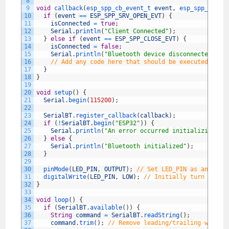
8
9
void
callback
(
esp_spp_cb_event_t 
event
,
esp_spp_cb_pa
10
if
(
event
==
ESP_SPP_SRV_OPEN_EVT
)
{
11
isConnected
=
true
;
12
Serial
.
println
(
"Client Connected"
)
;
13
}
else
if
(
event
==
ESP_SPP_CLOSE_EVT
)
{
14
isConnected
=
false
;
15
Serial
.
println
(
"Bluetooth device disconnected"
)
;
16
// Add any code here that should be executed when
17
}
18
}
19
20
void
setup
(
)
{
21
Serial
.
begin
(
115200
)
;
22
23
SerialBT
.
register_callback
(
callback
)
;
24
if
(
!
SerialBT
.
begin
(
"ESP32"
)
)
{
25
Serial
.
println
(
"An error occurred initializing Bl
26
}
else
{
27
Serial
.
println
(
"Bluetooth initialized"
)
;
28
}
29
30
pinMode
(
LED_PIN
,
OUTPUT
)
;
// Set LED_PIN as an outp
31
digitalWrite
(
LED_PIN
,
LOW
)
;
// Initially turn off t
32
}
33
34
void
loop
(
)
{
35
if
(
SerialBT
.
available
(
)
)
{
36
String
command
=
SerialBT
.
readString
(
)
;
37
command
.
trim
(
)
;
// Remove leading/trailing whites