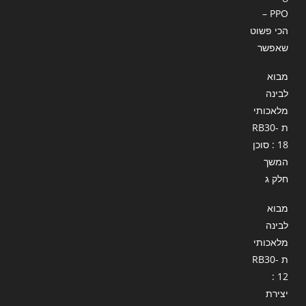
– PPO
הכי פשוט
שאפשר
מבוא
לבינה
מלאכותי
ת RB30-
18 : סוכן
המשך
חלק ג
מבוא
לבינה
מלאכותי
ת RB30-
12 :
יצירת