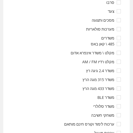
סרבו
צעד
מסכים ותצוגה
מערכות סולאריות
משדרים
485 \ קאן באס
מקלט \ משדר אינפרא אדום
מקלט רדיו AM / FM
משדר 2.4 גיגה רץ
משדר 315 מגה הרץ
משדר 433 מגה הרץ
משדר BLE
משדר סלולרי
משחקי חשיבה
ערכות לימוד וקורס חינם מותאם
ערכית מעגל