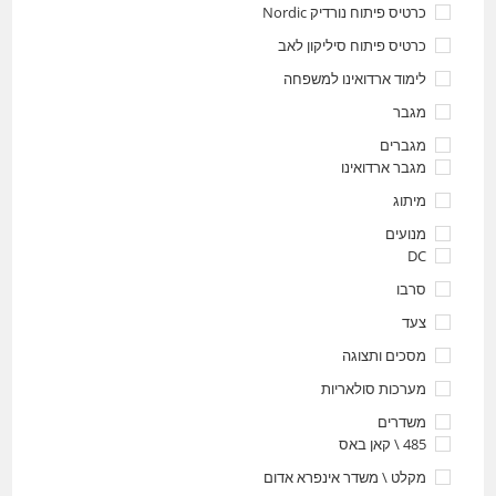
כרטיס פיתוח נורדיק Nordic
כרטיס פיתוח סיליקון לאב
לימוד ארדואינו למשפחה
מגבר
מגברים
מגבר ארדואינו
מיתוג
מנועים
DC
סרבו
צעד
מסכים ותצוגה
מערכות סולאריות
משדרים
485 \ קאן באס
מקלט \ משדר אינפרא אדום