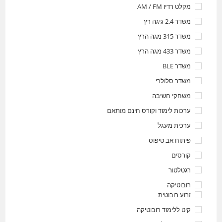
מקלט רדיו AM / FM
משדר 2.4 גיגה רץ
משדר 315 מגה הרץ
משדר 433 מגה הרץ
משדר BLE
משדר סלולרי
משחקי חשיבה
ערכות לימוד וקורס חינם מותאם
ערכית מעגל
פיתוח אב טיפוס
קורסים
רגטלטור
רובוטיקה
זרוע רובוטית
קיט ללימוד רובוטיקה