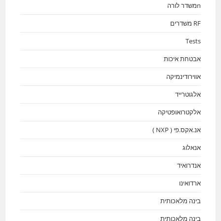
nמשדר לורה
RF משדרים
Tests
אבטחת איכות
אווירודינמיקה
אלגוטרייד
אלקטרואופטיקה
אנ.אקס.פי ( NXP )
אנאלוג
אנדרואיד
ארדואינו
בינה מלאכותית
בינה מלאכותית