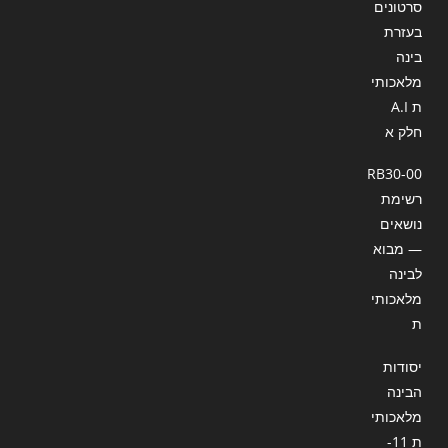
סרטונים
בעזרת
בינה
מלאכותי
ת A.I
חלק א
RB30-00
רשימת
נושאים
— מבוא
לבינה
מלאכותי
ת
יסודות
הבינה
מלאכותי
ת 11-