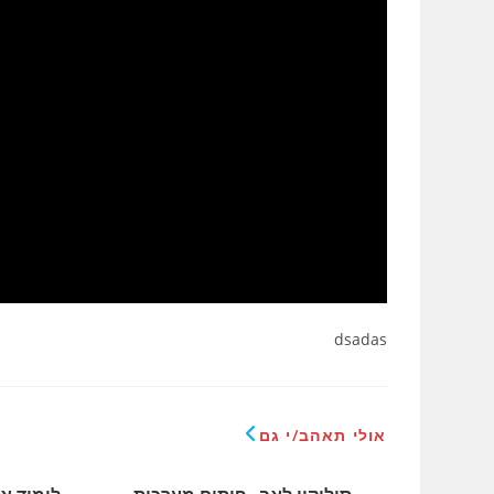
dsadas
אולי תאהב/י גם