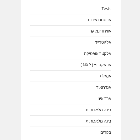
Tests
אבטחת איכות
אווירודינמיקה
אלגוטרייד
אלקטרואופטיקה
אנ.אקס.פי ( NXP )
אנאלוג
אנדרואיד
ארדואינו
בינה מלאכותית
בינה מלאכותית
בקרים