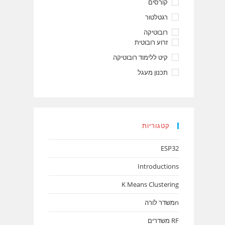
קורסים
רגטלטור
רובוטיקה
זרוע רובוטית
קיט ללימוד רובוטיקה
תכנון מעגל
קטגוריות
ESP32
Introductions
K Means Clustering
nמשדר לורה
RF משדרים