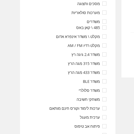
מסכים ותצוגה
מערכות סולאריות
משדרים
485 \ קאן באס
מקלט \ משדר אינפרא אדום
מקלט רדיו AM / FM
משדר 2.4 גיגה רץ
משדר 315 מגה הרץ
משדר 433 מגה הרץ
משדר BLE
משדר סלולרי
משחקי חשיבה
ערכות לימוד וקורס חינם מותאם
ערכית מעגל
פיתוח אב טיפוס