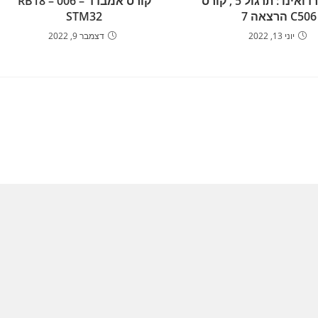
לימוד ארדואינו : תרגול 5 , קורס
קורס אמבדד – 006 – RB18
C506 הרצאה 7
STM32
יוני 13, 2022
דצמבר 9, 2022