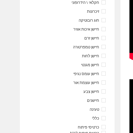
חקלאי \ הידרופוני
זיכרונות
חוג רובוטיקה
חיישן איכות אוויר
חיישן זרם
חיישן טמפרטורה
חיישן לחות
חיישן מגנטי
חיישן עומס נגיפי
חיישן עוצמת אור
חיישן צבע
חיישנים
טעינה
כללי
כרטיסי פיתוח