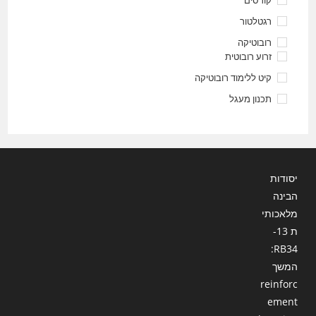
רגטלטור
רובוטיקה
זרוע רובוטית
קיט ללימוד רובוטיקה
תכנון מעגל
יסודות
הבינה
מלאכותי
ת 13-
RB34:
המשך
reinforc
ement