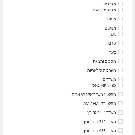
מגברים
מגבר ארדואינו
מיתוג
מנועים
DC
סרבו
צעד
מסכים ותצוגה
מערכות סולאריות
משדרים
485 \ קאן באס
מקלט \ משדר אינפרא אדום
מקלט רדיו AM / FM
משדר 2.4 גיגה רץ
משדר 315 מגה הרץ
משדר 433 מגה הרץ