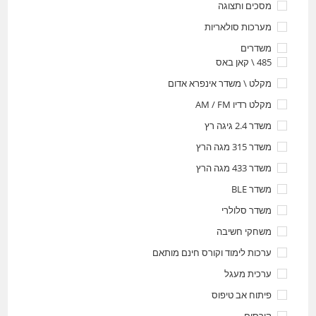
מסכים ותצוגה
מערכות סולאריות
משדרים
485 \ קאן באס
מקלט \ משדר אינפרא אדום
מקלט רדיו AM / FM
משדר 2.4 גיגה רץ
משדר 315 מגה הרץ
משדר 433 מגה הרץ
משדר BLE
משדר סלולרי
משחקי חשיבה
ערכות לימוד וקורס חינם מותאם
ערכית מעגל
פיתוח אב טיפוס
קורסים