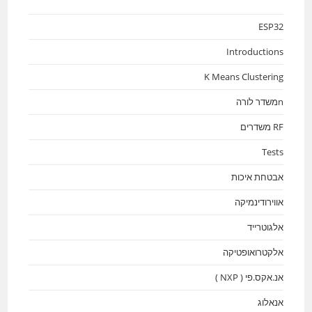
ESP32
Introductions
K Means Clustering
nמשדר לורה
RF משדרים
Tests
אבטחת איכות
אווירודינמיקה
אלגוטרייד
אלקטרואופטיקה
אנ.אקס.פי ( NXP )
אנאלוג