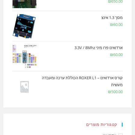
₪
650.00
מסך 1.3 אינצ
₪
60.00
ארדואינו פרו מיני 3.3V / 8Mhz
₪
60.00
קורס ארדואינו – ROXER L1 הכוללת ערכה ומעבדה
מעשית
₪
500.00
קטגוריות מוצרים