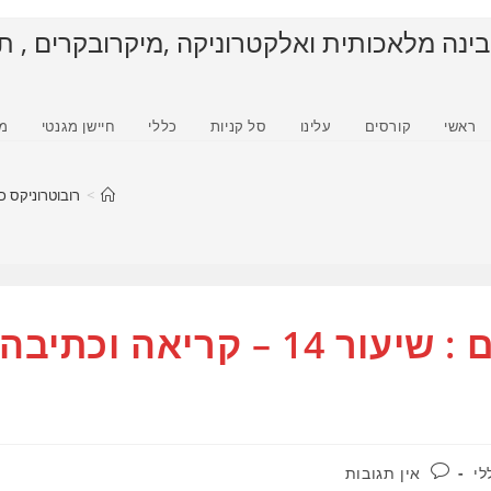
בינה מלאכותית ואלקטרוניקה ,מיקרובקרים , ת
ראשי
קורסים
עלינו
סל קניות
כללי
חיישן מגנטי
מ
>
רובוטרוניקס כ
לימוד פייתון דאטאפריים : שיעור 14 – קריאה וכתיבה
תגובות:
לי
אין תגובות