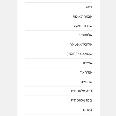
Tests
אבטחת איכות
אווירודינמיקה
אלגוטרייד
אלקטרואופטיקה
אנ.אקס.פי ( NXP )
אנאלוג
אנדרואיד
ארדואינו
בינה מלאכותית
בינה מלאכותית
בקרים