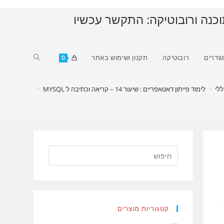
וכנה ורובוטיקה: התקשר עכשיו
Toggle
שדרים
רובוטיקה
תקנון ושימוש באתר
0
website
search
ללי
>
לימוד פייתון דאטאפריים : שיעור 14 – קריאה וכתיבה ל MYSQL
>
קטגוריות מוצרים