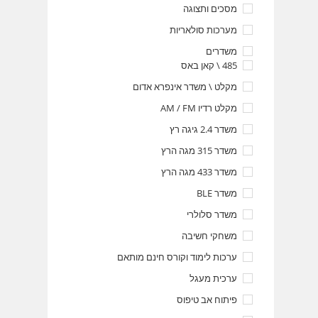
מסכים ותצוגה
מערכות סולאריות
משדרים
485 \ קאן באס
מקלט \ משדר אינפרא אדום
מקלט רדיו AM / FM
משדר 2.4 גיגה רץ
משדר 315 מגה הרץ
משדר 433 מגה הרץ
משדר BLE
משדר סלולרי
משחקי חשיבה
ערכות לימוד וקורס חינם מותאם
ערכית מעגל
פיתוח אב טיפוס