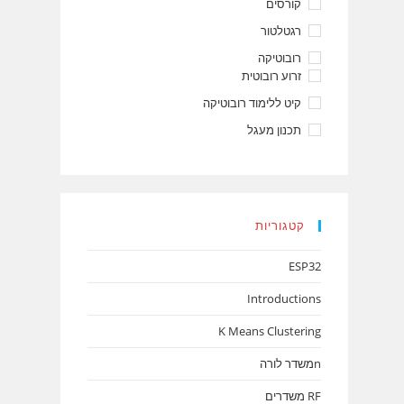
קורסים
רגטלטור
רובוטיקה
זרוע רובוטית
קיט ללימוד רובוטיקה
תכנון מעגל
קטגוריות
ESP32
Introductions
K Means Clustering
nמשדר לורה
RF משדרים