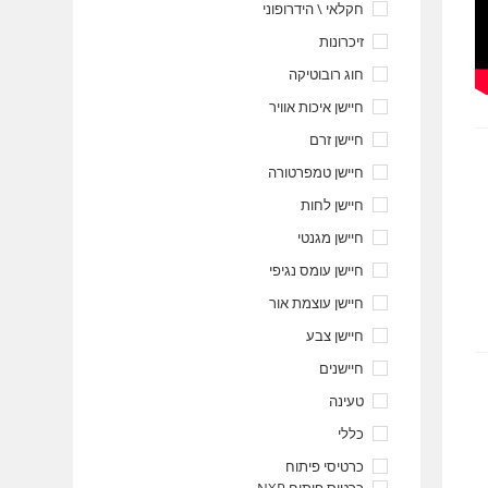
חקלאי \ הידרופוני
זיכרונות
חוג רובוטיקה
חיישן איכות אוויר
חיישן זרם
חיישן טמפרטורה
חיישן לחות
חיישן מגנטי
חיישן עומס נגיפי
חיישן עוצמת אור
חיישן צבע
חיישנים
טעינה
כללי
כרטיסי פיתוח