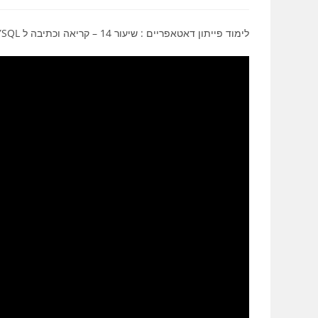
לימוד פייתון דאטאפריים : שיעור 14 – קריאה וכתיבה ל MYSQL