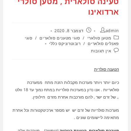
טעינה סולארית , מטען סולרי
ארדואינו
מחבר:
פורסם:
admin
דצמבר 8, 2020
קטגוריה:
מטען סולארי
/
סוגי מטענים סולארים
/
סוגי
פאנלים סולארים
/
רובוטרוניקס כללי
תגובות:
אין תגובות
הטענה סולרית
כיום יותר ויותר מערכות מקבלות הזנת מתח ממערכת
סולאריות . אנו נדון במערכות סולריות במתח נמוך עד 18 וולט
., של זרם ישר , להם מורכבות אחרת מזרם חילופין.
מערכות סולריות של זרם יש יש מספר ארכיטקטורות וכל אחרת
מתאימה ליישומים שונים .
מערכת סולארית הטענת בטרייה
(טיפשה) , מערכות אלה