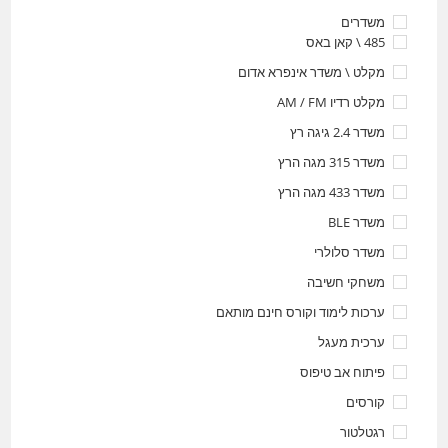
משדרים
485 \ קאן באס
מקלט \ משדר אינפרא אדום
מקלט רדיו AM / FM
משדר 2.4 גיגה רץ
משדר 315 מגה הרץ
משדר 433 מגה הרץ
משדר BLE
משדר סלולרי
משחקי חשיבה
ערכות לימוד וקורס חינם מותאם
ערכית מעגל
פיתוח אב טיפוס
קורסים
רגטלטור