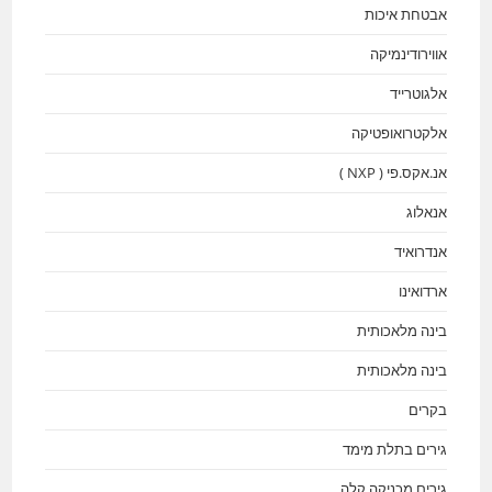
אבטחת איכות
אווירודינמיקה
אלגוטרייד
אלקטרואופטיקה
אנ.אקס.פי ( NXP )
אנאלוג
אנדרואיד
ארדואינו
בינה מלאכותית
בינה מלאכותית
בקרים
גירים בתלת מימד
גירים מכניקה קלה