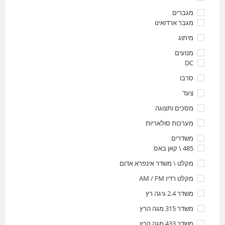
מגברים
מגבר ארדואינו
מיתוג
מנועים
DC
סרבו
צעד
מסכים ותצוגה
מערכות סולאריות
משדרים
485 \ קאן באס
מקלט \ משדר אינפרא אדום
מקלט רדיו AM / FM
משדר 2.4 גיגה רץ
משדר 315 מגה הרץ
משדר 433 מגה הרץ