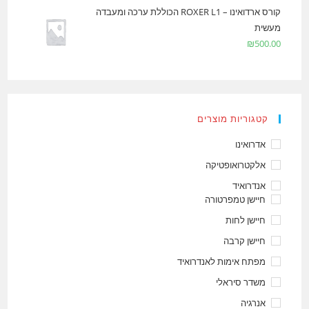
קורס ארדואינו – ROXER L1 הכוללת ערכה ומעבדה
מעשית
₪
500.00
קטגוריות מוצרים
אדרואינו
אלקטרואופטיקה
אנדרואיד
חיישן טמפרטורה
חיישן לחות
חיישן קרבה
מפתח אימות לאנדרואיד
משדר סיראלי
אנרגיה