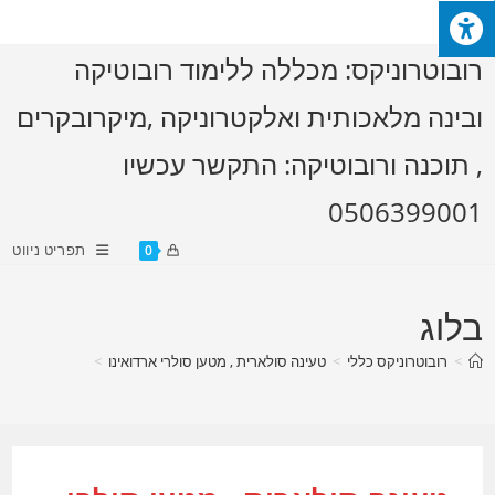
Ski
t
רובוטרוניקס: מכללה ללימוד רובוטיקה
conten
ובינה מלאכותית ואלקטרוניקה ,מיקרובקרים
, תוכנה ורובוטיקה: התקשר עכשיו
0506399001
תפריט ניווט
0
בלוג
>
רובוטרוניקס כללי
>
טעינה סולארית , מטען סולרי ארדואינו
>