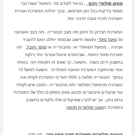
מטען סולארי חכם
, בניגוד לקודם פה המעגל יעשה כבר
מספר בדיקות בכל זמן השימוש , ובכך יעילות המערכת ואגירת
האנרגיה תהיה טובה הרבה יותר.
המערכת תבדוק כל הזמן מה מצב הבטרייה , מה בצב האנרגטי
על
פאנל סולרי
ותעשה חישוב שבסופו יוחלט האם להעביר
אנרגיה , מפאנל הסואלרי או מהבטרייה או
סופר הקבל
זהו
מערכת מאוד כחמה , שבדגמים אינטליגנטים יותר נילקח
בחשבון היום בשנה , והשעה , כך שאם זה תקופת הקי. באותו
אזור שהותקנה המערכת הטענה הסולרית והשעה למשל 10
בבוקר והבטרייה מלאה ב 90% תעדיף המערכת לקחת את
האנרגיה מהפאנל הסולארי ולא מהבטרייה , כמובן שיש לקחת
עוד שיקולים אינרגטיים ולבצע מאזן הספקים כולל של המערכת
ברגע נתון , אך יש להבין ששיקולים אלה נלקחים בחשבון
במערכת ה
טענה סולארית חכמה
.
הטענה סולארית משולבת מקור מתח זמנ
י
, פה תדע