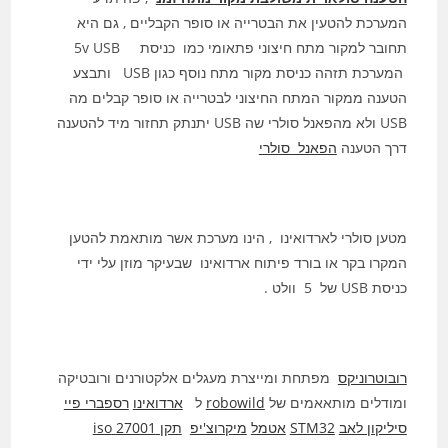
המערכת להטעין את הבטרייה או סופר הקבליים , גם היא
תחובר למקור מתח חיצוני פתאומי כמו כניסת 5v USB
המערכת תזהה כניסת מקור מתח נוסף כגון USB ותבצע
הטענה ממקור המתח החיצוני לבטרייה או סופר קבלים מה
USB ולא מהפאנל סולרי שה USB יתנתק תחזור מיד להטענה
דרך הטענה
הפאנל סולרי
מטען סולרי לארדואינו , הינו מערכת אשר מותאמת להטען
המקרו בקר או בורד פיתוח ארדואינו שבעיקר מוזן עלי ידי
כניסת USB של 5 וולט .
רובוטרוניקס
מפתחת ומייצרת מעגלים אלקטורנים ורובטיקה
ומודלים מותאאמים של
robowild
ל
ארדואינו
רספברי פיי
סיליקון לאב
STM32
אטמל
מיקרוצ'יפ
תקן 27001 iso