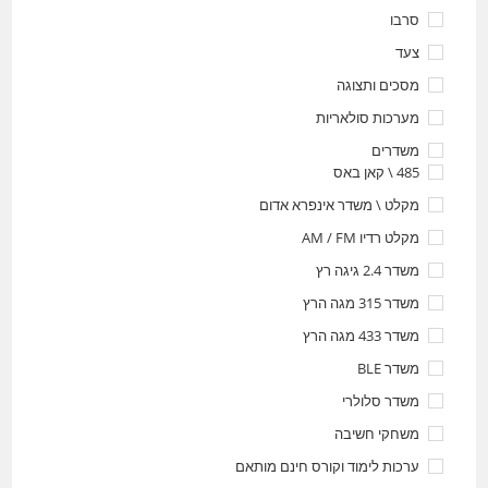
סרבו
צעד
מסכים ותצוגה
מערכות סולאריות
משדרים
485 \ קאן באס
מקלט \ משדר אינפרא אדום
מקלט רדיו AM / FM
משדר 2.4 גיגה רץ
משדר 315 מגה הרץ
משדר 433 מגה הרץ
משדר BLE
משדר סלולרי
משחקי חשיבה
ערכות לימוד וקורס חינם מותאם