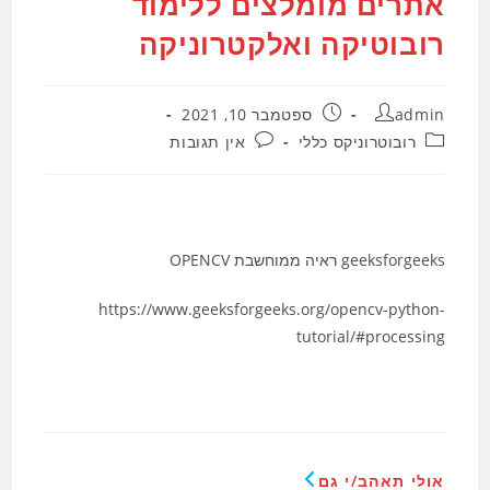
אתרים מומלצים ללימוד
רובוטיקה ואלקטרוניקה
מחבר:
פורסם:
admin
ספטמבר 10, 2021
קטגוריה:
תגובות:
רובוטרוניקס כללי
אין תגובות
geeksforgeeks ראיה ממוחשבת OPENCV
https://www.geeksforgeeks.org/opencv-python-
tutorial/#processing
אולי תאהב/י גם