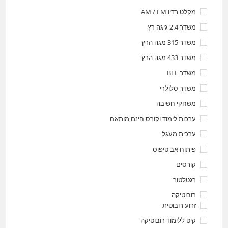
מקלט רדיו AM / FM
משדר 2.4 גיגה רץ
משדר 315 מגה הרץ
משדר 433 מגה הרץ
משדר BLE
משדר סלולרי
משחקי חשיבה
ערכות לימוד וקורס חינם מותאם
ערכית מעגל
פיתוח אב טיפוס
קורסים
רגטלטור
רובוטיקה
זרוע רובוטית
קיט ללימוד רובוטיקה