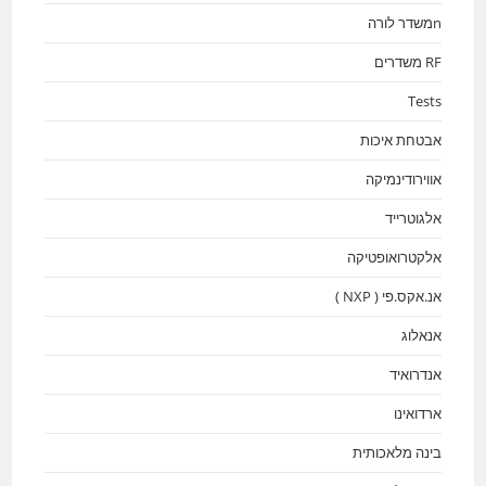
nמשדר לורה
RF משדרים
Tests
אבטחת איכות
אווירודינמיקה
אלגוטרייד
אלקטרואופטיקה
אנ.אקס.פי ( NXP )
אנאלוג
אנדרואיד
ארדואינו
בינה מלאכותית