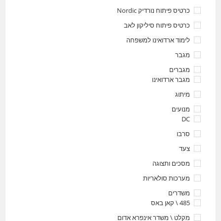
כרטיס פיתוח נורדיק Nordic
כרטיס פיתוח סיליקון לאב
לימוד ארדואינו למשפחה
מגבר
מגברים
מגבר ארדואינו
מיתוג
מנועים
DC
סרבו
צעד
מסכים ותצוגה
מערכות סולאריות
משדרים
485 \ קאן באס
מקלט \ משדר אינפרא אדום