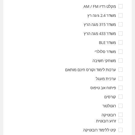
מקלט רדיו AM / FM
משדר 2.4 גיגה רץ
משדר 315 מגה הרץ
משדר 433 מגה הרץ
משדר BLE
משדר סלולרי
משחקי חשיבה
ערכות לימוד וקורס חינם מותאם
ערכית מעגל
פיתוח אב טיפוס
קורסים
רגטלטור
רובוטיקה
זרוע רובוטית
קיט ללימוד רובוטיקה