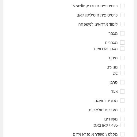
כרטיס פיתוח נורדיק Nordic
כרטיס פיתוח סיליקון לאב
לימוד ארדואינו למשפחה
מגבר
מגברים
מגבר ארדואינו
מיתוג
מנועים
DC
סרבו
צעד
מסכים ותצוגה
מערכות סולאריות
משדרים
485 \ קאן באס
מקלט \ משדר אינפרא אדום