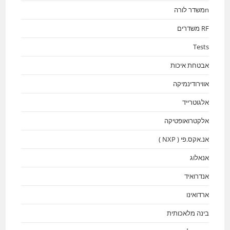
nמשדר לורה
RF משדרים
Tests
אבטחת איכות
אווירודינמיקה
אלגוטרייד
אלקטרואופטיקה
אנ.אקס.פי ( NXP )
אנאלוג
אנדרואיד
ארדואינו
בינה מלאכותית