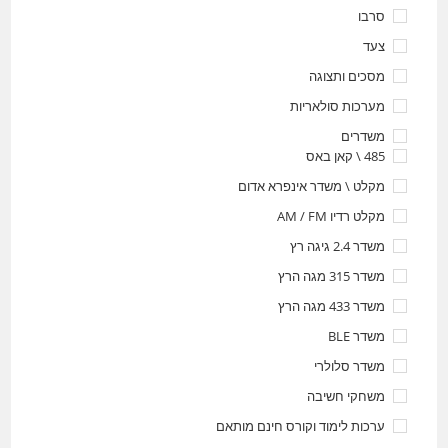
סרבו
צעד
מסכים ותצוגה
מערכות סולאריות
משדרים
485 \ קאן באס
מקלט \ משדר אינפרא אדום
מקלט רדיו AM / FM
משדר 2.4 גיגה רץ
משדר 315 מגה הרץ
משדר 433 מגה הרץ
משדר BLE
משדר סלולרי
משחקי חשיבה
ערכות לימוד וקורס חינם מותאם