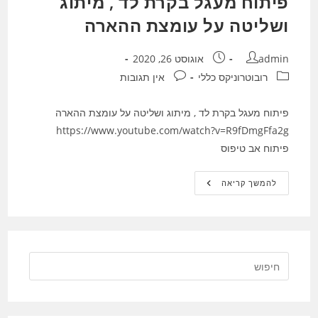
פיתוח מעגל בקרת לד , מיתוג
ושליטה על עומצת ההארה
מחבר:
פורסם:
admin
אוגוסט 26, 2020
קטגוריה:
תגובות:
רובוטרוניקס כללי
אין תגובות
פיתוח מעגל בקרת לד , מיתוג ושליטה על עומצת ההארה
https://www.youtube.com/watch?v=R9fDmgFfa2g
פיתוח אב טיפוס
פיתוח
להמשך קריאה
מעגל
בקרת
לד
,
מיתוג
ושליטה
על
עומצת
ההארה