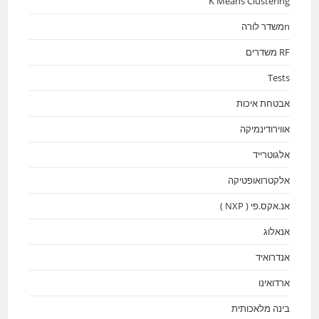
K Means Clustering
nמשדר לורה
RF משדרים
Tests
אבטחת איכות
אווירודינמיקה
אלגוטרייד
אלקטרואופטיקה
אנ.אקס.פי ( NXP )
אנאלוג
אנדרואיד
ארדואינו
בינה מלאכותית