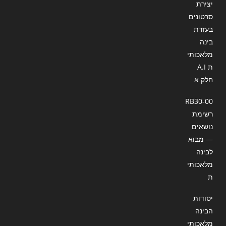
יצירת
סרטונים
בעזרת
בינה
מלאכותי
ת A.I
חלק א
RB30-00
רשימת
נושאים
— מבוא
לבינה
מלאכותי
ת
יסודות
הבינה
מלאכותי