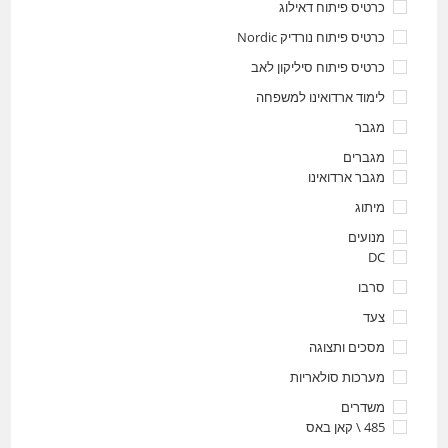
כרטיס פיתוח דאילוג
כרטיס פיתוח נורדיק Nordic
כרטיס פיתוח סיליקון לאב
לימוד ארדואינו למשפחה
מגבר
מגברים
מגבר ארדואינו
מיתוג
מנועים
DC
סרבו
צעד
מסכים ותצוגה
מערכות סולאריות
משדרים
485 \ קאן באס