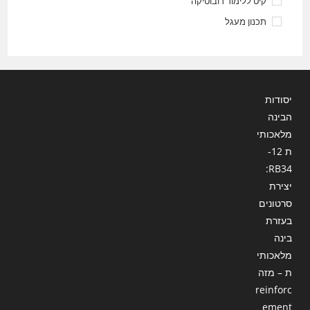
קיט ללימוד רובוטיקה
תכנון מעגל
יסודות
הבינה
מלאכותי
ת 12-
RB34:
יצירת
סרטונים
בעזרת
בינה
מלאכותי
ת – מזה
reinforc
ement