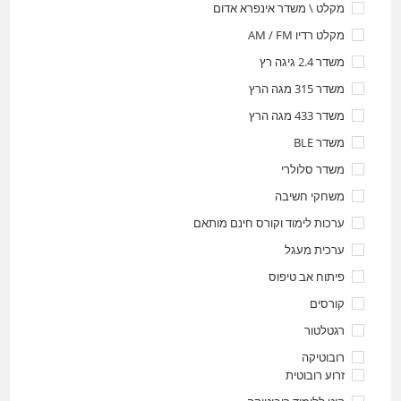
מקלט \ משדר אינפרא אדום
מקלט רדיו AM / FM
משדר 2.4 גיגה רץ
משדר 315 מגה הרץ
משדר 433 מגה הרץ
משדר BLE
משדר סלולרי
משחקי חשיבה
ערכות לימוד וקורס חינם מותאם
ערכית מעגל
פיתוח אב טיפוס
קורסים
רגטלטור
רובוטיקה
זרוע רובוטית