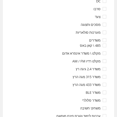
DC
סרבו
צעד
מסכים ותצוגה
מערכות סולאריות
משדרים
485 \ קאן באס
מקלט \ משדר אינפרא אדום
מקלט רדיו AM / FM
משדר 2.4 גיגה רץ
משדר 315 מגה הרץ
משדר 433 מגה הרץ
משדר BLE
משדר סלולרי
משחקי חשיבה
ערכות לימוד וקורס חינם מותאם