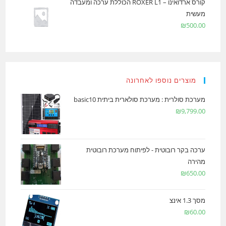
קורס ארדואינו – ROXER L1 הכוללת ערכה ומעבדה
מעשית
₪
500.00
מוצרים נוספו לאחרונה
מערכת סולרית : מערכת סולארית ביתית basic10
₪
9,799.00
ערכה בקר רובוטית - לפיתוח מערכת רובוטית
מהירה
₪
650.00
מסך 1.3 אינצ
₪
60.00