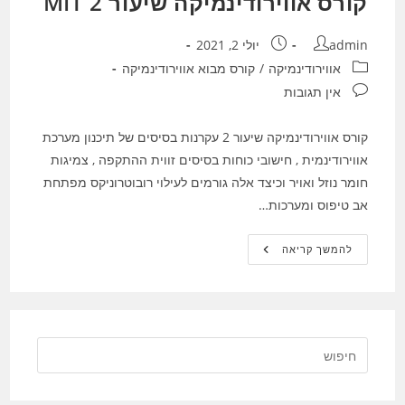
קורס אווירודינמיקה שיעור 2 MIT
מחבר:
פורסם:
admin
יולי 2, 2021
קטגוריה:
אווירודינמיקה
/
קורס מבוא אווירודינמיקה
תגובות:
אין תגובות
קורס אווירודינמיקה שיעור 2 עקרנות בסיסים של תיכנון מערכת
אווירודינמית , חישובי כוחות בסיסים זווית ההתקפה , צמיגות
חומר נוזל ואויר וכיצד אלה גורמים לעילוי רובוטרוניקס מפתחת
אב טיפוס ומערכות…
קורס
להמשך קריאה
אווירודינמיקה
שיעור
2
MIT