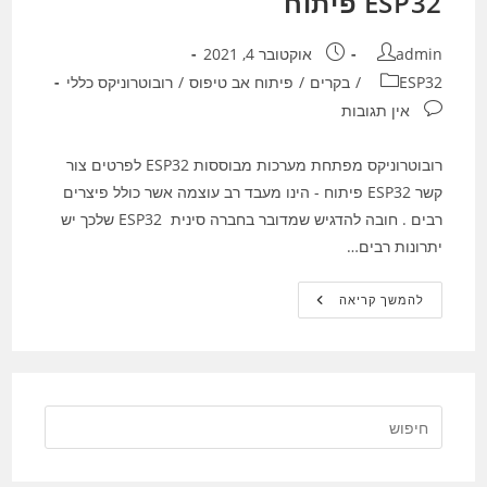
ESP32 פיתוח
מחבר:
פורסם:
admin
אוקטובר 4, 2021
קטגוריה:
ESP32
/
בקרים
/
פיתוח אב טיפוס
/
רובוטרוניקס כללי
תגובות:
אין תגובות
רובוטרוניקס מפתחת מערכות מבוססות ESP32 לפרטים צור
קשר ESP32 פיתוח - הינו מעבד רב עוצמה אשר כולל פיצרים
רבים . חובה להדגיש שמדובר בחברה סינית ESP32 שלכך יש
יתרונות רבים…
ESP32
להמשך קריאה
פיתוח