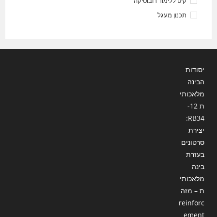
קיט ללימוד רובוטיקה
תכנון מעגל
יסודות
הבינה
מלאכותי
ת 12-
RB34:
יצירת
סרטונים
בעזרת
בינה
מלאכותי
ת – מזה
reinforc
ement