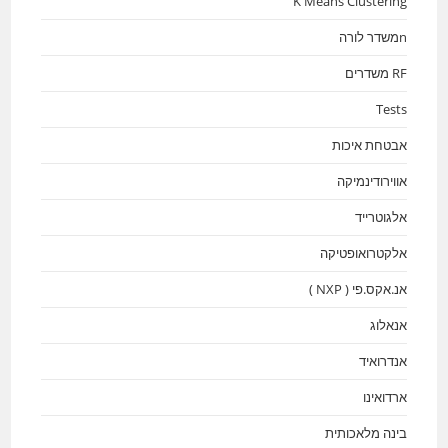
K Means Clustering
nמשדר לורה
RF משדרים
Tests
אבטחת איכות
אווירודינמיקה
אלגוטרייד
אלקטרואופטיקה
אנ.אקס.פי ( NXP )
אנאלוג
אנדרואיד
ארדואינו
בינה מלאכותית