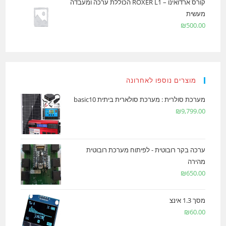
קורס ארדואינו – ROXER L1 הכוללת ערכה ומעבדה
מעשית
₪
500.00
מוצרים נוספו לאחרונה
מערכת סולרית : מערכת סולארית ביתית basic10
₪
9,799.00
ערכה בקר רובוטית - לפיתוח מערכת רובוטית
מהירה
₪
650.00
מסך 1.3 אינצ
₪
60.00