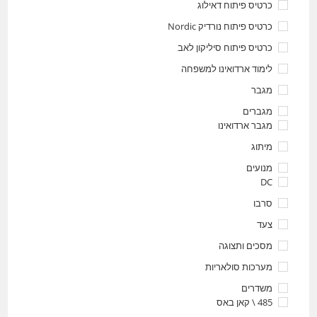
כרטיס פיתוח דאילוג
כרטיס פיתוח נורדיק Nordic
כרטיס פיתוח סיליקון לאב
לימוד ארדואינו למשפחה
מגבר
מגברים
מגבר ארדואינו
מיתוג
מנועים
DC
סרבו
צעד
מסכים ותצוגה
מערכות סולאריות
משדרים
485 \ קאן באס