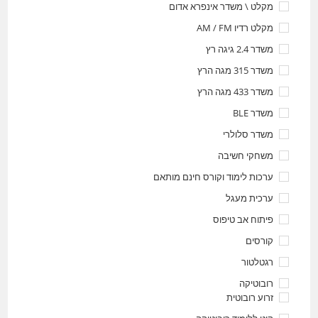
מקלט \ משדר אינפרא אדום
מקלט רדיו AM / FM
משדר 2.4 גיגה רץ
משדר 315 מגה הרץ
משדר 433 מגה הרץ
משדר BLE
משדר סלולרי
משחקי חשיבה
ערכות לימוד וקורס חינם מותאם
ערכית מעגל
פיתוח אב טיפוס
קורסים
רגטלטור
רובוטיקה
זרוע רובוטית