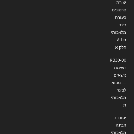
יצירת
סרטונים
בעזרת
בינה
מלאכותי
ת A.I
חלק א
RB30-00
רשימת
נושאים
— מבוא
לבינה
מלאכותי
ת
יסודות
הבינה
מלאכותי