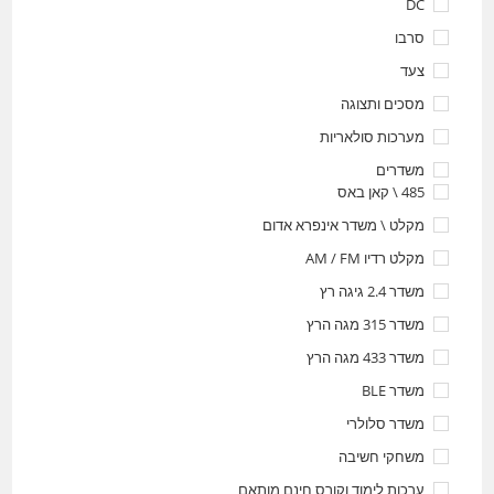
DC
סרבו
צעד
מסכים ותצוגה
מערכות סולאריות
משדרים
485 \ קאן באס
מקלט \ משדר אינפרא אדום
מקלט רדיו AM / FM
משדר 2.4 גיגה רץ
משדר 315 מגה הרץ
משדר 433 מגה הרץ
משדר BLE
משדר סלולרי
משחקי חשיבה
ערכות לימוד וקורס חינם מותאם