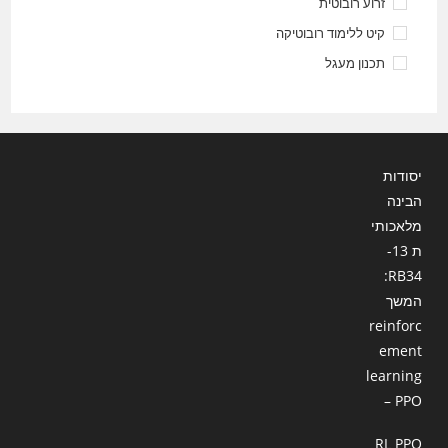
זרוע רובוטית
קיט ללימוד רובוטיקה
תכנון מעגל
יסודות
הבינה
מלאכותי
ת 13-
RB34:
המשך
reinforc
ement
learning
– PPO
RL PPO