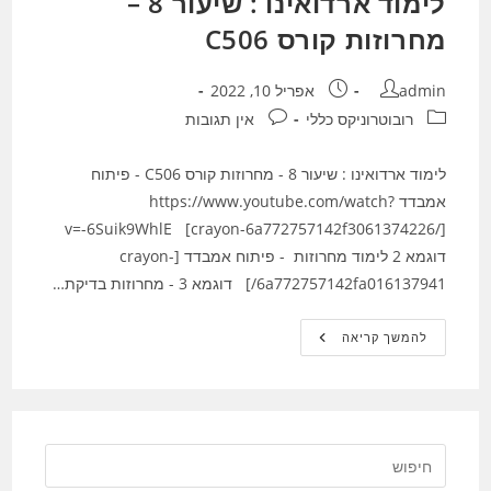
לימוד ארדואינו : שיעור 8 –
מחרוזות קורס C506
מחבר:
פורסם:
admin
אפריל 10, 2022
קטגוריה:
תגובות:
רובוטרוניקס כללי
אין תגובות
לימוד ארדואינו : שיעור 8 - מחרוזות קורס C506 - פיתוח
אמבדד https://www.youtube.com/watch?
v=-6Suik9WhlE [crayon-6a772757142f3061374226/]
דוגמא 2 לימוד מחרוזות - פיתוח אמבדד [crayon-
6a772757142fa016137941/] דוגמא 3 - מחרוזות בדיקת…
לימוד
להמשך קריאה
ארדואינו
:
שיעור
8
–
מחרוזות
קורס
C506