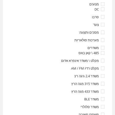
מנועים
DC
סרבו
צעד
מסכים ותצוגה
מערכות סולאריות
משדרים
485 \ קאן באס
מקלט \ משדר אינפרא אדום
מקלט רדיו AM / FM
משדר 2.4 גיגה רץ
משדר 315 מגה הרץ
משדר 433 מגה הרץ
משדר BLE
משדר סלולרי
משחקי חשיבה