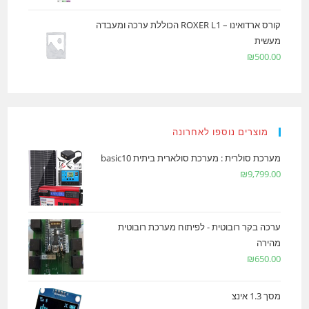
קורס ארדואינו – ROXER L1 הכוללת ערכה ומעבדה
מעשית
₪
500.00
מוצרים נוספו לאחרונה
מערכת סולרית : מערכת סולארית ביתית basic10
₪
9,799.00
ערכה בקר רובוטית - לפיתוח מערכת רובוטית
מהירה
₪
650.00
מסך 1.3 אינצ