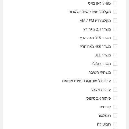
485 \ קאן באס
מקלט \ משדר אינפרא אדום
מקלט רדיו AM / FM
משדר 2.4 גיגה רץ
משדר 315 מגה הרץ
משדר 433 מגה הרץ
משדר BLE
משדר סלולרי
משחקי חשיבה
ערכות לימוד וקורס חינם מותאם
ערכית מעגל
פיתוח אב טיפוס
קורסים
רגטלטור
רובוטיקה