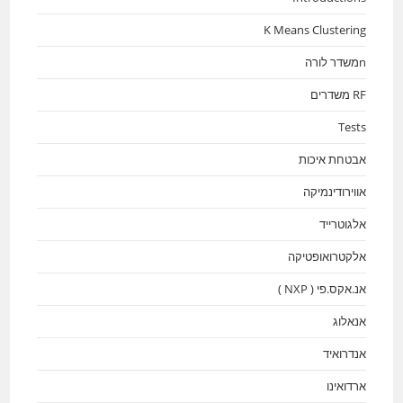
K Means Clustering
nמשדר לורה
RF משדרים
Tests
אבטחת איכות
אווירודינמיקה
אלגוטרייד
אלקטרואופטיקה
אנ.אקס.פי ( NXP )
אנאלוג
אנדרואיד
ארדואינו