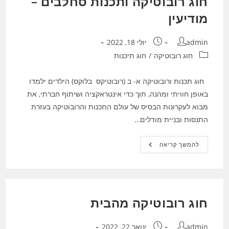
חוג רובוטיקה ותכנות סחלבים –
מודיעין
מחבר:
פורסם:
admin
יולי 18, 2022
קטגוריה:
חוג רובוטיקה
/
חוג תיכנות
חוג תכנות ורובוטיקה א- ב (רובוטיקס בלוקס) הילדים ילמדו
באופן חוויתי ומהנה, תוך כדי אינטראקציה ושיתוף חברתי, את
מבוא לעקרונות הבסיס של עולם התכנות והרובוטיקה בעזרת
התנסות ובניית מודלים…
חוג
להמשך קריאה
רובוטיקה
ותכנות
סחלבים
–
מודיעין
חוג רובוטיקה מהבית
מחבר:
פורסם:
admin
ינואר 22, 2022