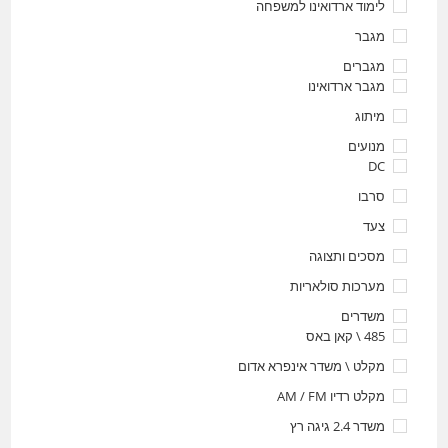
לימוד ארדואינו למשפחה
מגבר
מגברים
מגבר ארדואינו
מיתוג
מנועים
DC
סרבו
צעד
מסכים ותצוגה
מערכות סולאריות
משדרים
485 \ קאן באס
מקלט \ משדר אינפרא אדום
מקלט רדיו AM / FM
משדר 2.4 גיגה רץ