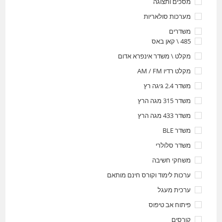
מסכים ותצוגה
מערכות סולאריות
משדרים
485 \ קאן באס
מקלט \ משדר אינפרא אדום
מקלט רדיו AM / FM
משדר 2.4 גיגה רץ
משדר 315 מגה הרץ
משדר 433 מגה הרץ
משדר BLE
משדר סלולרי
משחקי חשיבה
ערכות לימוד וקורס חינם מותאם
ערכית מעגל
פיתוח אב טיפוס
קורסים