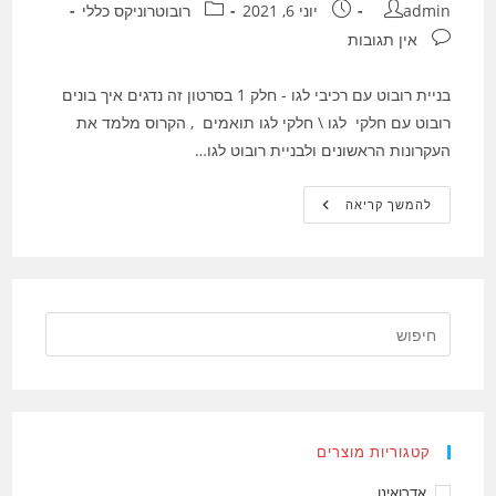
מחבר:
פורסם:
קטגוריה:
admin
יוני 6, 2021
רובוטרוניקס כללי
תגובות:
אין תגובות
בניית רובוט עם רכיבי לגו - חלק 1 בסרטון זה נדגים איך בונים
רובוט עם חלקי לגו \ חלקי לגו תואמים , הקרוס מלמד את
העקרונות הראשונים ולבניית רובוט לגו…
בניית
להמשך קריאה
רובוט
עם
רכיבי
לגו
–
חלק
1
קטגוריות מוצרים
אדרואינו