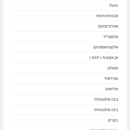
Tests
אבטחת איכות
אווירודינמיקה
אלגוטרייד
אלקטרואופטיקה
אנ.אקס.פי ( NXP )
אנאלוג
אנדרואיד
ארדואינו
בינה מלאכותית
בינה מלאכותית
בקרים