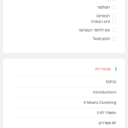
רגטלטור
רובוטיקה
זרוע רובוטית
קיט ללימוד רובוטיקה
תכנון מעגל
קטגוריות
ESP32
Introductions
K Means Clustering
nמשדר לורה
RF משדרים