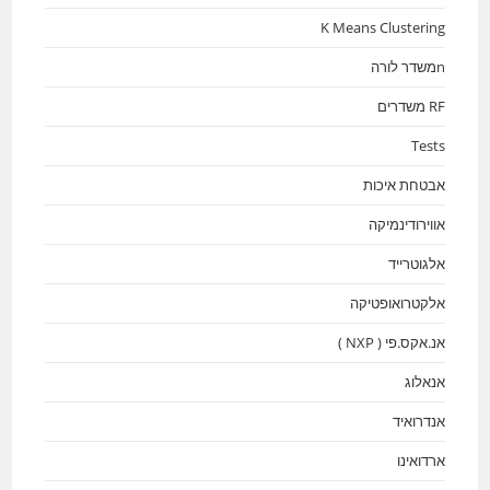
K Means Clustering
nמשדר לורה
RF משדרים
Tests
אבטחת איכות
אווירודינמיקה
אלגוטרייד
אלקטרואופטיקה
אנ.אקס.פי ( NXP )
אנאלוג
אנדרואיד
ארדואינו