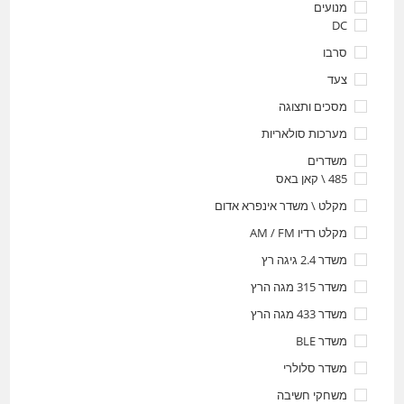
מנועים
DC
סרבו
צעד
מסכים ותצוגה
מערכות סולאריות
משדרים
485 \ קאן באס
מקלט \ משדר אינפרא אדום
מקלט רדיו AM / FM
משדר 2.4 גיגה רץ
משדר 315 מגה הרץ
משדר 433 מגה הרץ
משדר BLE
משדר סלולרי
משחקי חשיבה