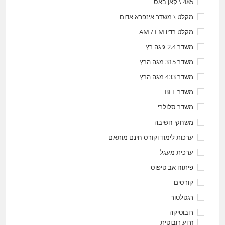
485 \ קאן באס
מקלט \ משדר אינפרא אדום
מקלט רדיו AM / FM
משדר 2.4 גיגה רץ
משדר 315 מגה הרץ
משדר 433 מגה הרץ
משדר BLE
משדר סלולרי
משחקי חשיבה
ערכות לימוד וקורס חינם מותאם
ערכית מעגל
פיתוח אב טיפוס
קורסים
רגטלטור
רובוטיקה
זרוע רובוטית