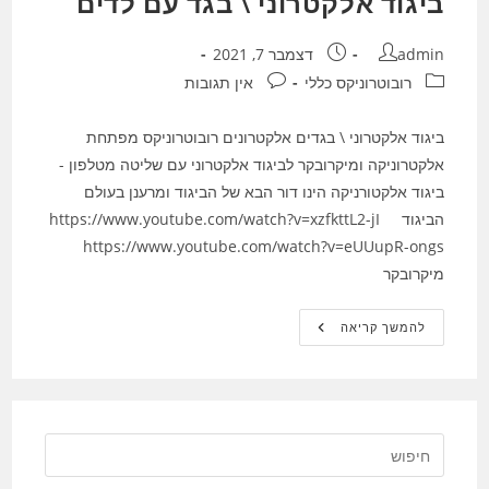
ביגוד אלקטרוני \ בגד עם לדים
מחבר:
פורסם:
admin
דצמבר 7, 2021
קטגוריה:
תגובות:
רובוטרוניקס כללי
אין תגובות
ביגוד אלקטרוני \ בגדים אלקטרונים רובוטרוניקס מפתחת
אלקטרוניקה ומיקרובקר לביגוד אלקטרוני עם שליטה מטלפון -
ביגוד אלקטורניקה הינו דור הבא של הביגוד ומרענן בעולם
הביגוד https://www.youtube.com/watch?v=xzfkttL2-jI
https://www.youtube.com/watch?v=eUUupR-ongs
מיקרובקר
ביגוד
להמשך קריאה
אלקטרוני
\
בגד
עם
לדים