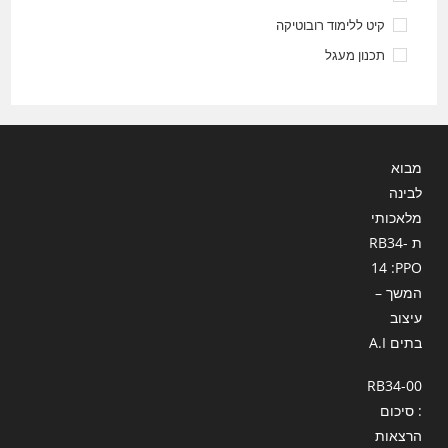
קיט ללימוד רובוטיקה
תכנון מעגל
מבוא
לבינה
מלאכותי
ת RB34-
14 :PPO
המשך –
עיצוב
בתים A.I
RB34-00
: סיכום
הרצאות