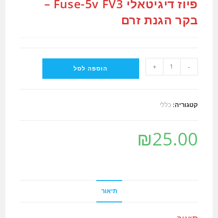
פיוז דיגיטאלי Fuse-5v FV3 –
בקר הגנת זרם
כמות
+
-
הוספה לסל
של
פיוז
דיגיטאלי
קטגוריה:
כללי
Fuse-
5v
₪
25.00
FV3
-
בקר
הגנת
זרם
תיאור