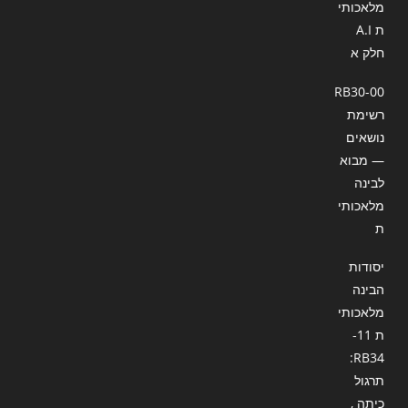
מלאכותי
ת A.I
חלק א
RB30-00
רשימת
נושאים
— מבוא
לבינה
מלאכותי
ת
יסודות
הבינה
מלאכותי
ת 11-
RB34:
תרגול
כיתה ,