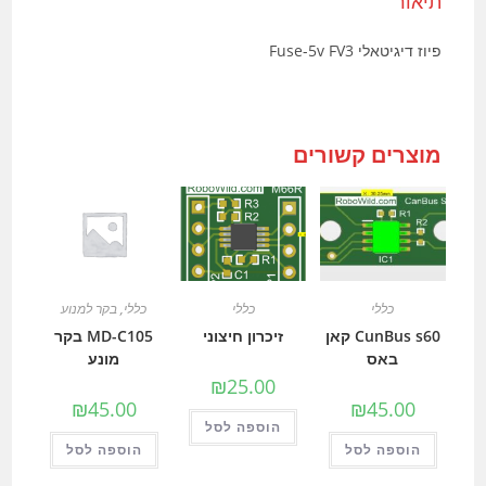
תיאור
פיוז דיגיטאלי Fuse-5v FV3
מוצרים קשורים
כללי
כללי
כללי
,
בקר למנוע
CunBus s60 קאן
זיכרון חיצוני
MD-C105 בקר
באס
מונע
₪
25.00
₪
45.00
₪
45.00
הוספה לסל
הוספה לסל
הוספה לסל