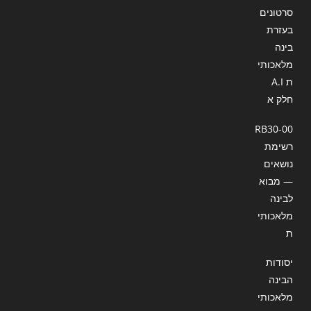
סרטונים
בעזרת
בינה
מלאכותי
ת A.I
חלק א
RB30-00
רשימת
נושאים
— מבוא
לבינה
מלאכותי
ת
יסודות
הבינה
מלאכותי