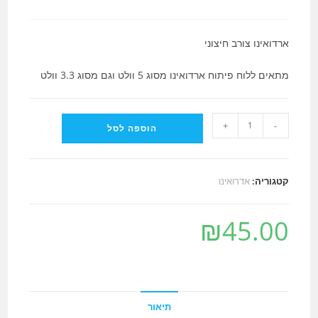
ארדואינו צורב חיצוני
מתאים ללוח פיתוח ארדואינו מסוג 5 וולט וגם מסוג 3.3 וולט
כמות
+
-
הוספה לסל
של
ארדואינו
צורב
קטגוריה:
אדרואינו
חיצוני
₪
45.00
תיאור