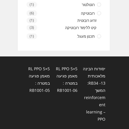
רגטלטור
(1)
רובוטיקה
(6)
זרוע רובוטית
(1)
קיט ללימוד רובוטיקה
(3)
תכנון מעגל
(1)
יסודות הבינה
RL PPO 5×5
RL PPO 5×5
מלאכותית
מאמן פגיעה
מאמן פגיעה
13- RB34:
במטרה :
במטרה :
המשך
RB1001-06
RB1001-05
reinforcem
ent
learning –
PPO