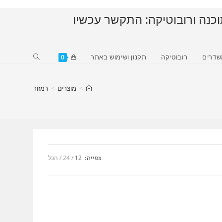
וכנה ורובוטיקה: התקשר עכשיו
Toggle
שדרים
רובוטיקה
תקנון ושימוש באתר
0
website
search
>
מוצרים
>
רמזור
צפייה:
12
24
הכל