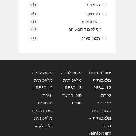
רגטלטור
(1)
רובוטיקה
(6)
זרוע רובוטית
(1)
קיט ללימוד רובוטיקה
(3)
תכנון מעגל
(1)
יסודות הבינה
מבוא לבינה
מבוא לבינה
מלאכותית
מלאכותית
מלאכותית
RB30-12 :
RB30-18 :
12- RB34:
יצירת
סוכן המשך
יצירת
סרטונים
חלק ג
סרטונים
בעזרת בינה
בעזרת בינה
מלאכותית –
מלאכותית
מזה
A.I חלק א
reinforcem