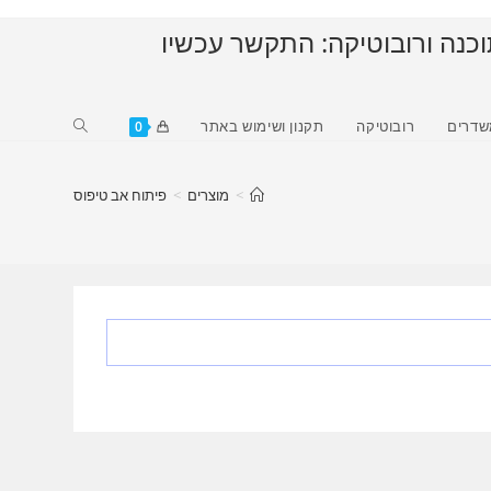
וכנה ורובוטיקה: התקשר עכשיו
Toggle
שדרים
רובוטיקה
תקנון ושימוש באתר
0
website
search
>
מוצרים
>
פיתוח אב טיפוס