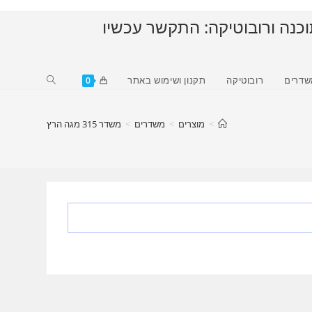
וכנה ורובוטיקה: התקשר עכשיו
Toggle
שדרים
רובוטיקה
תקנון ושימוש באתר
0
website
search
>
מוצרים
>
משדרים
>
משדר 315 מגה הרץ