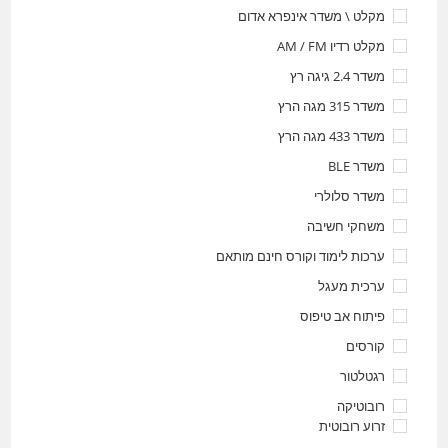
מקלט \ משדר אינפרא אדום
מקלט רדיו AM / FM
משדר 2.4 גיגה רץ
משדר 315 מגה הרץ
משדר 433 מגה הרץ
משדר BLE
משדר סלולרי
משחקי חשיבה
ערכות לימוד וקורס חינם מותאם
ערכית מעגל
פיתוח אב טיפוס
קורסים
רגטלטור
רובוטיקה
זרוע רובוטית