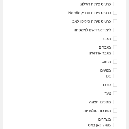
כרטיס פיתוח דאילוג
כרטיס פיתוח נורדיק Nordic
כרטיס פיתוח סיליקון לאב
לימוד ארדואינו למשפחה
מגבר
מגברים
מגבר ארדואינו
מיתוג
מנועים
DC
סרבו
צעד
מסכים ותצוגה
מערכות סולאריות
משדרים
485 \ קאן באס