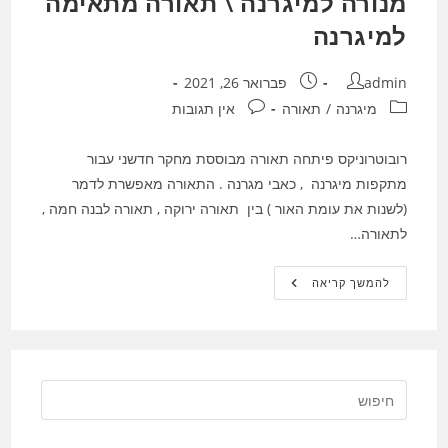
מנורה למיגרנה \ תאורה מתאימה
למיגרנה
מחבר:
פורסם:
admin
פברואר 26, 2021
קטגוריה:
תגובות:
מיגרנה
/
תאורה
אין תגובות
רובוטרוניקס פיתחה תאורה מבוססת מחקר חדשני עבור
מתקפות מיגרנה , כאבי מגרנה . התאורה מאפשרת לדמר
(לשנות את עומת האור ) בין תאורה ירוקה , תאורה לבנה חמה ,
לתאורה…
מנורה
להמשך קריאה
למיגרנה
\
תאורה
מתאימה
למיגרנה