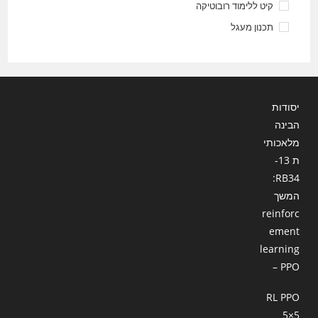
קיט ללימוד רובוטיקה
תכנון מעגל
יסודות
הבינה
מלאכותי
ת 13-
RB34:
המשך
reinforc
ement
learning
– PPO
RL PPO
5×5