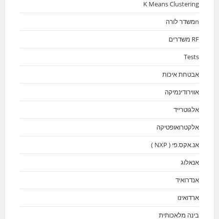
K Means Clustering
nמשדר לורה
RF משדרים
Tests
אבטחת איכות
אווירודינמיקה
אלגוטרייד
אלקטרואופטיקה
אנ.אקס.פי ( NXP )
אנאלוג
אנדרואיד
ארדואינו
בינה מלאכותית