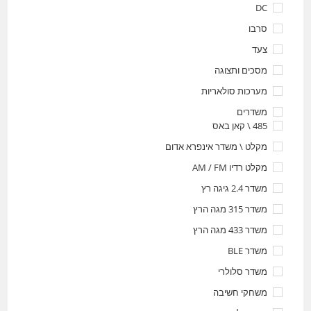
DC
סרבו
צעד
מסכים ותצוגה
מערכות סולאריות
משדרים
485 \ קאן באס
מקלט \ משדר אינפרא אדום
מקלט רדיו AM / FM
משדר 2.4 גיגה רץ
משדר 315 מגה הרץ
משדר 433 מגה הרץ
משדר BLE
משדר סלולרי
משחקי חשיבה