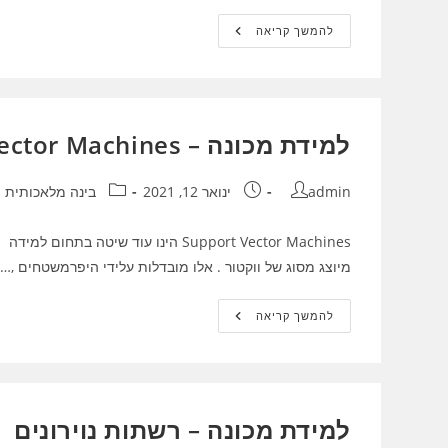
רשת
להמשך קריאה
נוירונים
בינה
מלאכותית
:
הסבר
עם
קובץ
למידת מכונה – Support Vector Machines
אקסל
מחבר:
פורסם:
קטגוריה:
admin
ינואר 12, 2021
בינה מלאכותית
Support Vector Machines הינו עוד ש
מיוצג מסוג של ווקטור . אלו מובדלות עלידי היפרמשטחים ,…
למידת
להמשך קריאה
מכונה
–
Support
Vector
Machines
למידת מכונה – רשתות נוירונים