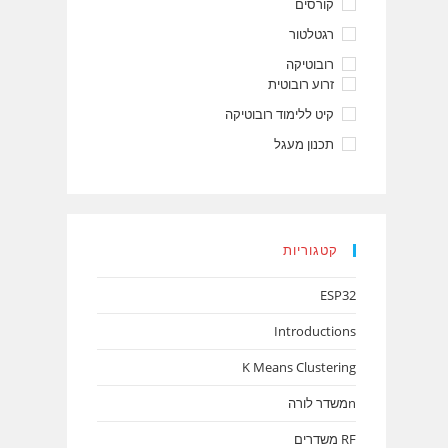
קורסים
רגטלטור
רובוטיקה
זרוע רובוטית
קיט ללימוד רובוטיקה
תכנון מעגל
קטגוריות
ESP32
Introductions
K Means Clustering
nמשדר לורה
RF משדרים