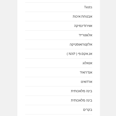
Tests
אבטחת איכות
אווירודינמיקה
אלגוטרייד
אלקטרואופטיקה
אנ.אקס.פי ( NXP )
אנאלוג
אנדרואיד
ארדואינו
בינה מלאכותית
בינה מלאכותית
בקרים