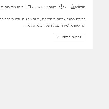
מחבר:
פורסם:
קטגוריה:
admin
ינואר 12, 2021
בינה מלאכותית
למידת מכונה - רשתות נוירונים , רשת נירונים הינו מודל א
עזר לקורס למידת מכונה של רובוטרוניקס .…
למידת
להמשך קריאה
מכונה
–
רשתות
נוירונים