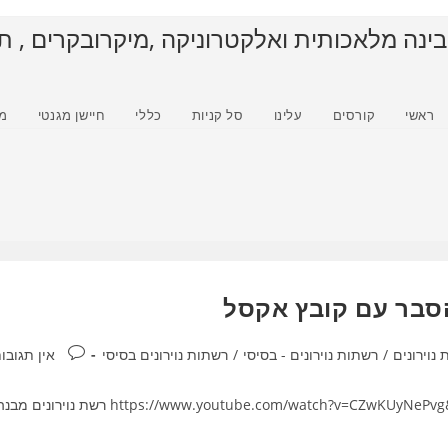
בינה מלאכותית ואלקטרוניקה ,מיקרובקרים , ת
ראשי
קורסים
עלינו
סל קניות
כללי
חיישן מגנטי
מ
הסבר עם קובץ אקסל
תגובות:
נוירונים
/
רשתות נוירונים - בסיסי
/
רשתות נוירונים בסיסי
אין תגובו
רשת נוירונים בינה מלאכותית : הסבר עם קובץ אקסל https://www.youtube.com/watch?v=CZwKUyNePvg&t=0s רשת נוירונים 