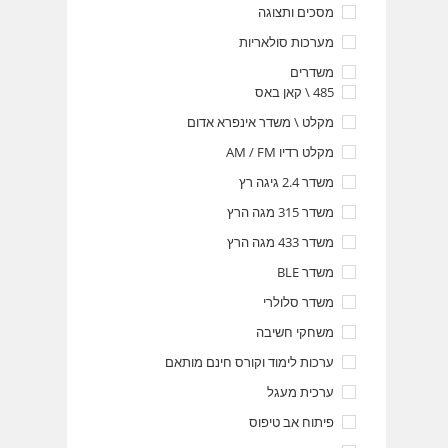
מסכים ותצוגה
מערכות סולאריות
משדרים
485 \ קאן באס
מקלט \ משדר אינפרא אדום
מקלט רדיו AM / FM
משדר 2.4 גיגה רץ
משדר 315 מגה הרץ
משדר 433 מגה הרץ
משדר BLE
משדר סלולרי
משחקי חשיבה
ערכות לימוד וקורס חינם מותאם
ערכית מעגל
פיתוח אב טיפוס