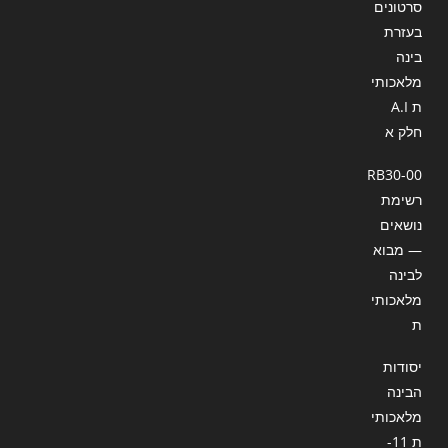
סרטונים
בעזרת
בינה
מלאכותי
ת A.I
חלק א
RB30-00
רשימת
נושאים
— מבוא
לבינה
מלאכותי
ת
יסודות
הבינה
מלאכותי
ת 11-