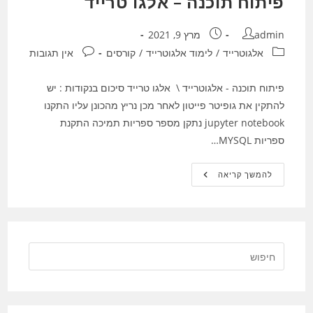
פיתוח תוכנה – אלגו טרייד
מחבר:
פורסם:
admin
מרץ 9, 2021
קטגוריה:
תגובות:
אלגוטרייד
/
לימוד אלגוטרייד
/
קורסים
אין תגובות
פיתוח תוכנה - אלגוטרייד \ אלגו טרייד סיכום בנקודות : יש
להתקין את גופיטר פייטון לאחר מכן נריץ מהכונן עליו התקנו
jupyter notebook נתקן מספר ספריות תמיכה התקנת
ספריות MYSQL…
פיתוח
להמשך קריאה
תוכנה
–
אלגו
טרייד