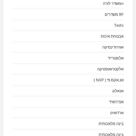
nמשדר לורה
RF משדרים
Tests
אבטחת איכות
אווירודינמיקה
אלגוטרייד
אלקטרואופטיקה
אנ.אקס.פי ( NXP )
אנאלוג
אנדרואיד
ארדואינו
בינה מלאכותית
בינה מלאכותית