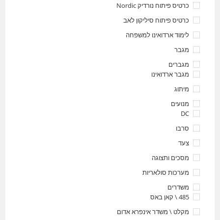
כרטיס פיתוח נורדיק Nordic
כרטיס פיתוח סיליקון לאב
לימוד ארדואינו למשפחה
מגבר
מגברים
מגבר ארדואינו
מיתוג
מנועים
DC
סרבו
צעד
מסכים ותצוגה
מערכות סולאריות
משדרים
485 \ קאן באס
מקלט \ משדר אינפרא אדום