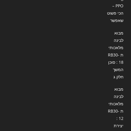
– PPO
הכי פשוט
שאפשר
מבוא
לבינה
מלאכותי
ת RB30-
18 : סוכן
המשך
חלק ג
מבוא
לבינה
מלאכותי
ת RB30-
12 :
יצירת