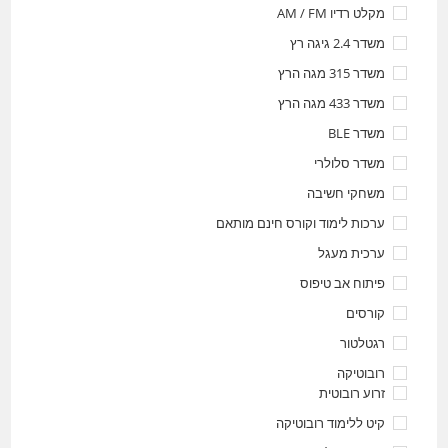
מקלט רדיו AM / FM
משדר 2.4 גיגה רץ
משדר 315 מגה הרץ
משדר 433 מגה הרץ
משדר BLE
משדר סלולרי
משחקי חשיבה
ערכות לימוד וקורס חינם מותאם
ערכית מעגל
פיתוח אב טיפוס
קורסים
רגטלטור
רובוטיקה
זרוע רובוטית
קיט ללימוד רובוטיקה