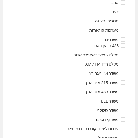
סרבו
צעד
מסכים ותצוגה
מערכות סולאריות
משדרים
485 \ קאן באס
מקלט \ משדר אינפרא אדום
מקלט רדיו AM / FM
משדר 2.4 גיגה רץ
משדר 315 מגה הרץ
משדר 433 מגה הרץ
משדר BLE
משדר סלולרי
משחקי חשיבה
ערכות לימוד וקורס חינם מותאם