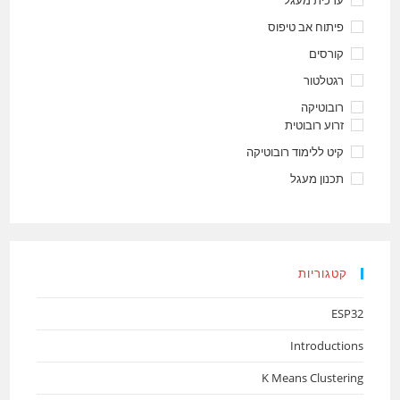
ערכית מעגל
פיתוח אב טיפוס
קורסים
רגטלטור
רובוטיקה
זרוע רובוטית
קיט ללימוד רובוטיקה
תכנון מעגל
קטגוריות
ESP32
Introductions
K Means Clustering