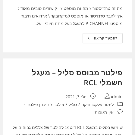
מה זה טרנזיסטור ? מה זה מוספט ? קישורים טובים מאוד :
איך לחבר טרנזיטור או מוספט למיקרובקר \ ארדואינו חיבור
מוספט P-CHANNEL למעגל בעל מתח חיובי על…
מה
להמשך קריאה
זה
טרנזיסטור
?
מה
זה
מוספט
?
פילטר מבוסס סליל – מעגל
P-
CHANEL
חשמלי RCL
מחבר:
פורסם:
admin
יולי 3, 2021
קטגוריה:
לימוד אלקטרוניקה
/
סליל
/
פילטר \ תיכנון פילטר
תגובות:
אין תגובות
שימוש בסליס במעגל RCL דוטמג לםילטר של צללים גבוהים על
ידי שימוש באינדקטור \ סליל נותן הרקע המהיר להבנת מה זה