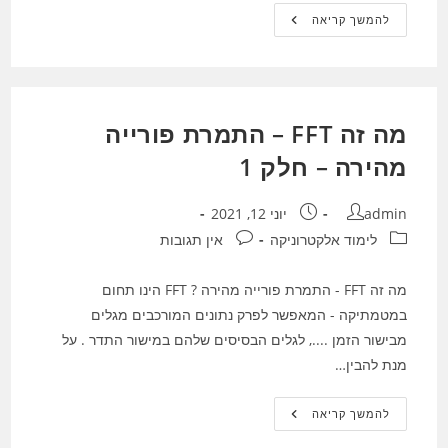
יצוב
להמשך קריאה
רובוט
–
איך
לפתח
רובוט
שיהיה
יציב
מה זה FFT – התמרת פורייה
מהירה – חלק 1
מחבר:
פורסם:
admin
יוני 12, 2021
קטגוריה:
תגובות:
לימוד אלקטרוניקה
אין תגובות
מה זה FFT - התמרת פורייה מהירה ? FFT הינו תחום
במטמתיקה - המאפשר לפרק נתונים המורכבים מגלים
מבישור הזמן ...., לגלים הבסיסים שלהם במישור התדר . על
מנת להבין…
מה
להמשך קריאה
זה
FFT