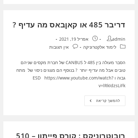
–
התמרת
פורייה
מהירה
–
דריבר 485 או קאןבאס מה עדיף ?
חלק
1
מחבר:
פורסם:
admin
אפריל 19, 2021
קטגוריה:
תגובות:
לימוד אלקטרוניקה
אין תגובות
הסבר מעולה בין 485 ל CANBUS של חברת מקסים שניהם
טובים אבל מה עדיף יותר ? בנוסף הם מצגים ניסוי של מתח
גבוה ו ESD https://www.youtube.com/watch?
v=lRkIdzsLiFk
דריבר
להמשך קריאה
485
או
קאןבאס
מה
עדיף
?
רובוטרוניקס : קורס פייתון – 510