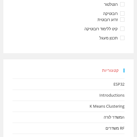
רגטלטור
רובוטיקה
זרוע רובוטית
קיט ללימוד רובוטיקה
תכנון מעגל
קטגוריות
ESP32
Introductions
K Means Clustering
nמשדר לורה
RF משדרים