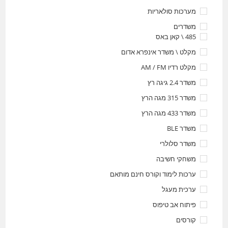
מערכות סולאריות
משדרים
485 \ קאן באס
מקלט \ משדר אינפרא אדום
מקלט רדיו AM / FM
משדר 2.4 גיגה רץ
משדר 315 מגה הרץ
משדר 433 מגה הרץ
משדר BLE
משדר סלולרי
משחקי חשיבה
ערכות לימוד וקורס חינם מותאם
ערכית מעגל
פיתוח אב טיפוס
קורסים