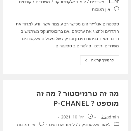
קטגוריה:
RF משדרים
/
לימוד אלקטרוניקה
/
משדרים
/
קורסים
תגובות:
אין תגובות
ספקטרום אנלייזר הינו מכישר רב עוצמה אשר יודע למדוד את
התדרים ולהציג את ערכיהם .אנו ברובוטרוניקס משתמשים
הרבה מאוד בניתוח תיכנון ובדיקה של מעגלים אלקטורנים
משדרים ותינכון פילטרים ב ספקטרום…
איך
להמשך קריאה
להשתמש
בספקטרום
אנלייזר
?
מה זה טרנזיסטור ? מה זה
מוספט ? P-CHANEL
מחבר:
פורסם:
admin
יולי 10, 2021
קטגוריה:
תגובות:
לימוד אלקטרוניקה
/
לימוד ארדואינו
אין תגובות