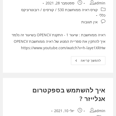
מחבר:
פורסם:
admin
ספטמבר 28, 2021
קטגוריה:
קורס ראיה ממוחשבת 530
/
קורסים
/
רובוטרוניקס
כללי
תגובות:
אין תגובות
ראיה ממוחשבת : שיעור 1 - התקנת OPENCV בשיעור זה נלמד
איך להתקין את ספריית המנוע של ראיה ממוחשבת OPENCV
https://www.youtube.com/watch?v=h-laye1XRHw
קורס
להמשך קריאה
ראיה
ממוחשבת
530
:
שיעור
1
–
איך להשתמש בספקטרום
התקנת
OPENCV
אנלייזר ?
מחבר:
פורסם:
admin
יולי 10, 2021