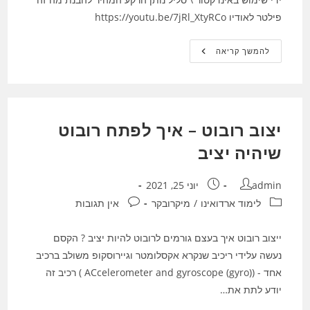
פילטר לאודיו https://youtu.be/7jRl_XtyRCo
פילטר
להמשך קריאה
מבוסס
סליל
–
מעגל
חשמלי
RCL
יצוב רובוט – איך לפתח רובוט
שיהיה יציב
מחבר:
פורסם:
admin
יוני 25, 2021
קטגוריה:
תגובות:
לימוד ארדואינו
/
מיקרובקר
אין תגובות
ייצוב רובוט איך בעצם גורמים לרובוט להיות יציב ? הקסם
נעשה עלידי ריכיב שנקרא אקסלומטר וגיירוסקופ משולב ברכיב
אחד - (ACcelerometer and gyroscope (gyro) ) רכיב זה
יודע לתת את…