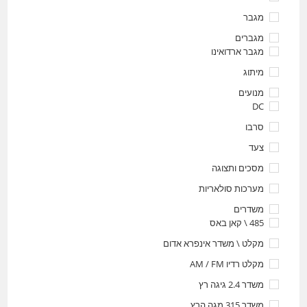
מגבר
מגברים
מגבר ארדואינו
מיתוג
מנועים
DC
סרבו
צעד
מסכים ותצוגה
מערכות סולאריות
משדרים
485 \ קאן באס
מקלט \ משדר אינפרא אדום
מקלט רדיו AM / FM
משדר 2.4 גיגה רץ
משדר 315 מגה הרץ