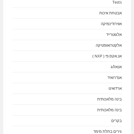
Tests
אבטחת איכות
אווירודינמיקה
אלגוטרייד
אלקטרואופטיקה
אנ.אקס.פי ( NXP )
אנאלוג
אנדרואיד
ארדואינו
בינה מלאכותית
בינה מלאכותית
בקרים
גירים בתלת מימד