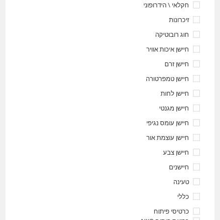
חקלאי \ הידרופוני
זיכרונות
חוג רובוטיקה
חיישן איכות אוויר
חיישן זרם
חיישן טמפרטורה
חיישן לחות
חיישן מגנטי
חיישן עומס נגיפי
חיישן עוצמת אור
חיישן צבע
חיישנים
טעינה
כללי
כרטיסי פיתוח