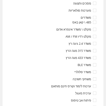
מסכים ותצוגה
מערכות סולאריות
משדרים
485 \ קאן באס
מקלט \ משדר אינפרא אדום
מקלט רדיו AM / FM
משדר 2.4 גיגה רץ
משדר 315 מגה הרץ
משדר 433 מגה הרץ
משדר BLE
משדר סלולרי
משחקי חשיבה
ערכות לימוד וקורס חינם מותאם
ערכית מעגל
פיתוח אב טיפוס