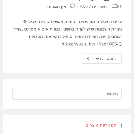
קטגוריה:
תגובות:
RF משדרים
/
כללי
אין תגובות
עריכת מעגלים מודפסים - טיפים ודגשים ערכית מעגל RF
נקודת חשבונות שיש לקחת בחשבון כמו תיאום אימפדנס , גודל
ועומס קווים , הפרדת קווים וטיפול בהשראות מגנטיות
https://youtu.be/_Hfzq1QES-Q
עריכת
להמשך קריאה
מעגלים
מודפסים
–
מעגל
RF
קטגוריות מוצרים