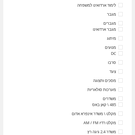
לימוד ארדואינו למשפחה
מגבר
מגברים
מגבר ארדואינו
מיתוג
מנועים
DC
סרבו
צעד
מסכים ותצוגה
מערכות סולאריות
משדרים
485 \ קאן באס
מקלט \ משדר אינפרא אדום
מקלט רדיו AM / FM
משדר 2.4 גיגה רץ