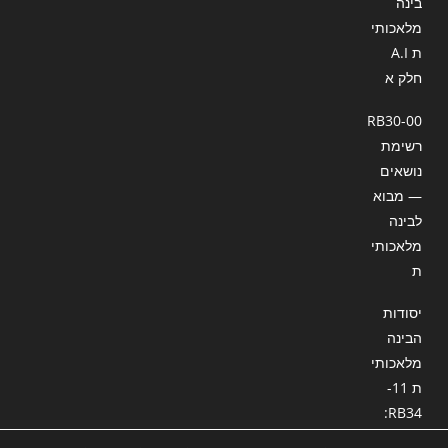
בינה
מלאכותי
ת A.I
חלק א
RB30-00
רשימת
נושאים
— מבוא
לבינה
מלאכותי
ת
יסודות
הבינה
מלאכותי
ת 11-
RB34:
תרגול