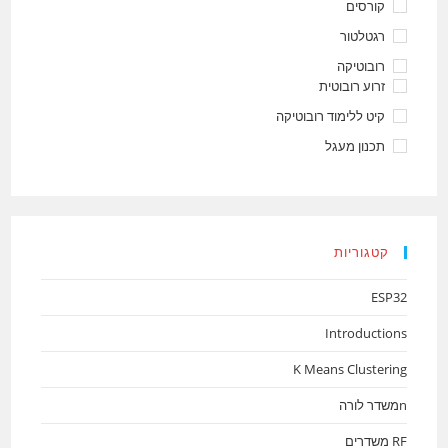
קורסים
רגטלטור
רובוטיקה
זרוע רובוטית
קיט ללימוד רובוטיקה
תכנון מעגל
קטגוריות
ESP32
Introductions
K Means Clustering
nמשדר לורה
RF משדרים