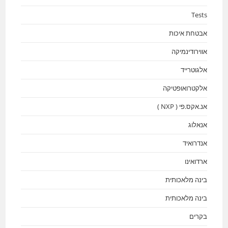
Tests
אבטחת איכות
אווירודינמיקה
אלגוטרייד
אלקטרואופטיקה
אנ.אקס.פי ( NXP )
אנאלוג
אנדרואיד
ארדואינו
בינה מלאכותית
בינה מלאכותית
בקרים