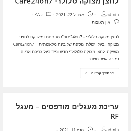
לחצן מצוקה סלולרי Care24on7
מחבר:
פורסם:
קטגוריה:
admin
אפריל 22, 2021
כללי
תגובות:
אין תגובות
לחצן מצוקה סלולרי - Care24on7 מפתחת ומשווקת לחצני
מצוקה , בעלי יכולת נוספת של בינה מלאכותית . Care24on7
משיקה לחצן מצוקה סלולארי חדש ונייד בעל צריכת ארגיה
נמוכה אשר משדר…
לחצן
להמשך קריאה
מצוקה
סלולרי
Care24on7
עריכת מעגלים מודפסים – מעגל
RF
מחבר:
פורסם:
admin
מרץ 11, 2021