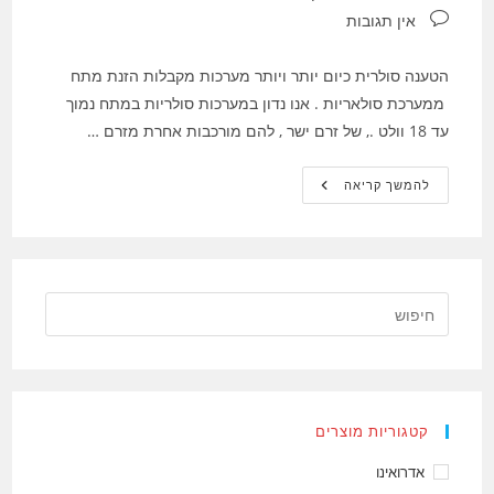
תגובות:
אין תגובות
הטענה סולרית כיום יותר ויותר מערכות מקבלות הזנת מתח
ממערכת סולאריות . אנו נדון במערכות סולריות במתח נמוך
עד 18 וולט ., של זרם ישר , להם מורכבות אחרת מזרם …
טעינה
להמשך קריאה
סולארית
,
מטען
סולרי
ארדואינו
קטגוריות מוצרים
אדרואינו