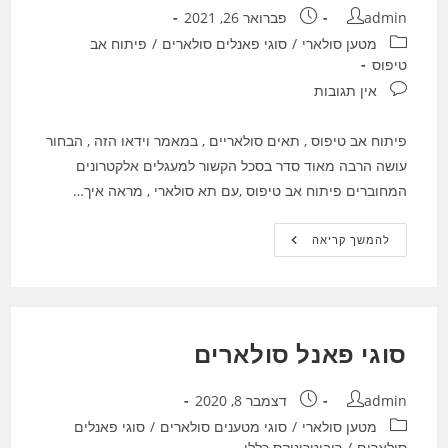
מחבר:
פורסם:
admin
פברואר 26, 2021
קטגוריה:
מטען סולארי
/
סוגי פאנלים סולארים
/
פיתוח אב
טיפוס
תגובות:
אין תגובות
פיתוח אב טיפוס , תאים סולאריים , במאמר וידאו הזה , הבחור
עושה הרבה מאוד סדר בסכל הקשור למעגלים אלקטרונים
המחוברים פיתוח אב טיפוס ,עם תא סולארי , מראה איך…
פיתוח
להמשך קריאה
אב
טיפוס
,
תאים
סולאריים
סוגי פאנל סולארים
מחבר:
פורסם:
admin
דצמבר 8, 2020
קטגוריה:
מטען סולארי
/
סוגי מטענים סולארים
/
סוגי פאנלים
סולארים
/
רובוטרוניקס כללי