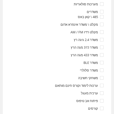
מערכות סולאריות
משדרים
485 \ קאן באס
מקלט \ משדר אינפרא אדום
מקלט רדיו AM / FM
משדר 2.4 גיגה רץ
משדר 315 מגה הרץ
משדר 433 מגה הרץ
משדר BLE
משדר סלולרי
משחקי חשיבה
ערכות לימוד וקורס חינם מותאם
ערכית מעגל
פיתוח אב טיפוס
קורסים