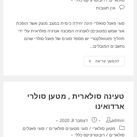
תגובות:
אין תגובות
סוגי פאנל סואלרי הינה יחידה כימית במצב מוצק אשר הופכת
אור שמש (פוטונים) לאנרגיה המכונה אנרגיה סולראית עלי ידי
תהליך פוטואלקטרי יש מספר סוגים של פאנל סולרי שהם
נחשבים המובלים…
סוגי
להמשך קריאה
פאנל
סולארים
טעינה סולארית , מטען סולרי
ארדואינו
מחבר:
פורסם:
admin
דצמבר 8, 2020
קטגוריה:
מטען סולארי
/
סוגי מטענים סולארים
/
סוגי פאנלים
סולארים
/
רובוטרוניקס כללי