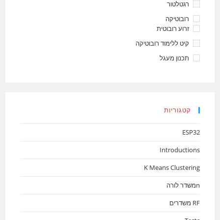
רגטלטור
רובוטיקה
זרוע רובוטית
קיט ללימוד רובוטיקה
תכנון מעגל
קטגוריות
ESP32
Introductions
K Means Clustering
nמשדר לורה
RF משדרים