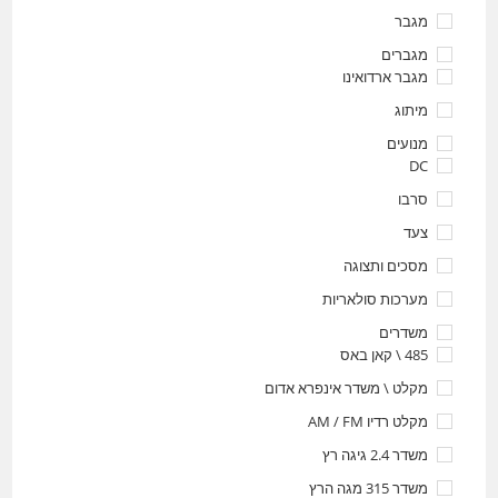
מגבר
מגברים
מגבר ארדואינו
מיתוג
מנועים
DC
סרבו
צעד
מסכים ותצוגה
מערכות סולאריות
משדרים
485 \ קאן באס
מקלט \ משדר אינפרא אדום
מקלט רדיו AM / FM
משדר 2.4 גיגה רץ
משדר 315 מגה הרץ