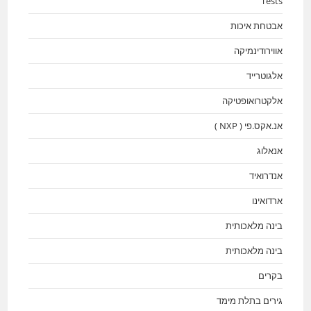
Tests
אבטחת איכות
אווירודינמיקה
אלגוטרייד
אלקטרואופטיקה
אנ.אקס.פי ( NXP )
אנאלוג
אנדרואיד
ארדואינו
בינה מלאכותית
בינה מלאכותית
בקרים
גירים בתלת מימד