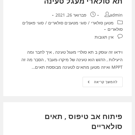
תא סולארי מעגל טעינה
מחבר:
פורסם:
admin
פברואר 26, 2021
קטגוריה:
מטען סולארי
/
סוגי מטענים סולארים
/
סוגי פאנלים
סולארים
תגובות:
אין תגובות
וידאו זה עוסק ב תא סולרי מעגל טעינה , איך לחבר ומה
היעילות , הדגש הוא טעינה של מיקרו-מעבד , הסבר מה זה
MPPT ואיזה מטען מתאים לטעינה מבוססת תאים…
תא
להמשך קריאה
סולארי
מעגל
טעינה
פיתוח אב טיפוס , תאים
סולאריים