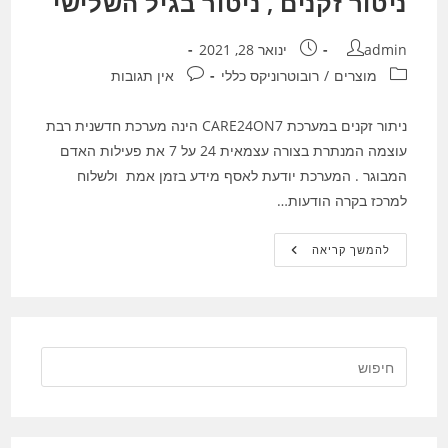
ניטור זקנים , ניטור בגיל השלישי
מחבר:
פורסם:
admin
ינואר 28, 2021
קטגוריה:
תגובות:
מוצרים
/
רובוטרוניקס כללי
אין תגובות
ניתור זקנים במערכת CARE24ON7 הינה מערכת חדשנית רבת
עוצמה המנתרת בצורה עצמאית 24 על 7 את פעילות האדם
המבוגר . המערכת יודעת לאסף מידע בזמן אמת ולשלוח
למרכז בקרה הודעות…
ניטור
להמשך קריאה
זקנים
,
ניטור
בגיל
השלישי