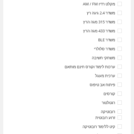
מקלט רדיו AM / FM
משדר 2.4 גיגה רץ
משדר 315 מגה הרץ
משדר 433 מגה הרץ
משדר BLE
משדר סלולרי
משחקי חשיבה
ערכות לימוד וקורס חינם מותאם
ערכית מעגל
פיתוח אב טיפוס
קורסים
רגטלטור
רובוטיקה
זרוע רובוטית
קיט ללימוד רובוטיקה