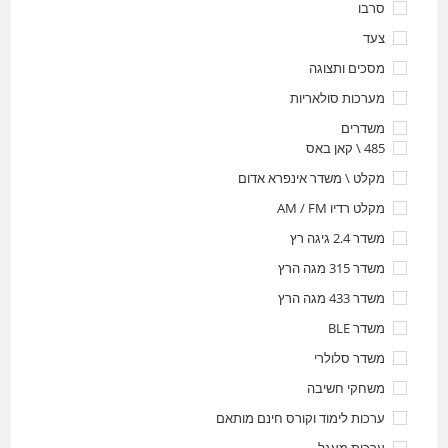
סרבו
צעד
מסכים ותצוגה
מערכות סולאריות
משדרים
485 \ קאן באס
מקלט \ משדר אינפרא אדום
מקלט רדיו AM / FM
משדר 2.4 גיגה רץ
משדר 315 מגה הרץ
משדר 433 מגה הרץ
משדר BLE
משדר סלולרי
משחקי חשיבה
ערכות לימוד וקורס חינם מותאם