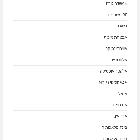
nמשדר לורה
RF משדרים
Tests
אבטחת איכות
אווירודינמיקה
אלגוטרייד
אלקטרואופטיקה
אנ.אקס.פי ( NXP )
אנאלוג
אנדרואיד
ארדואינו
בינה מלאכותית
בינה מלאכותית