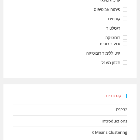
ערכית מעגל
פיתוח אב טיפוס
קורסים
רגטלטור
רובוטיקה
זרוע רובוטית
קיט ללימוד רובוטיקה
תכנון מעגל
קטגוריות
ESP32
Introductions
K Means Clustering