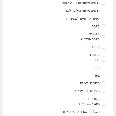
כרטיס פיתוח נורדיק Nordic
כרטיס פיתוח סיליקון לאב
לימוד ארדואינו למשפחה
מגבר
מגברים
מגבר ארדואינו
מיתוג
מנועים
DC
סרבו
צעד
מסכים ותצוגה
מערכות סולאריות
משדרים
485 \ קאן באס
מקלט \ משדר אינפרא אדום