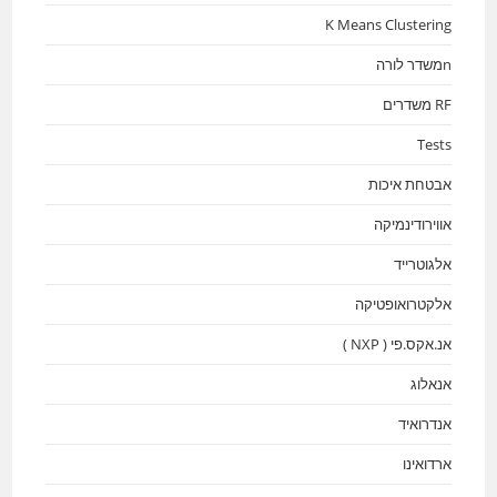
K Means Clustering
nמשדר לורה
RF משדרים
Tests
אבטחת איכות
אווירודינמיקה
אלגוטרייד
אלקטרואופטיקה
אנ.אקס.פי ( NXP )
אנאלוג
אנדרואיד
ארדואינו