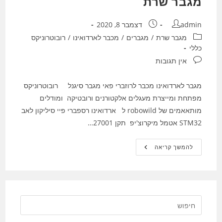
מגבר שרת
מחבר:
פורסם:
admin
דצמבר 8, 2020
קטגוריה:
מגבר שרת
/
מגברים
/
מכבר לארדואינו
/
רובוטרוניקס
כללי
תגובות:
אין תגובות
מגבר לארדואינו מכבר לרוזברי פאי מגבר סיגנל רובוטרוניקס
מפתחת ומייצרת מעגלים אלקטורנים ורובטיקה ומודלים
מותאאמים של robowild ל ארדואינו רספברי פיי סיליקון לאב
STM32 אטמל מיקרוצ'יפ תקן 27001…
מגבר
להמשך קריאה
שרת