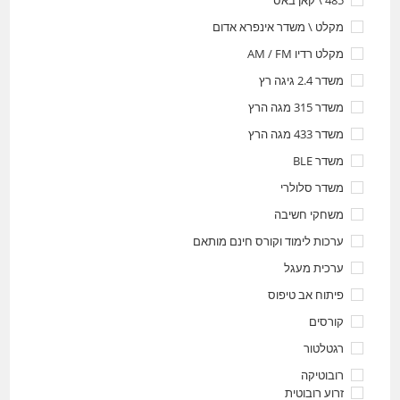
485 \ קאן באס
מקלט \ משדר אינפרא אדום
מקלט רדיו AM / FM
משדר 2.4 גיגה רץ
משדר 315 מגה הרץ
משדר 433 מגה הרץ
משדר BLE
משדר סלולרי
משחקי חשיבה
ערכות לימוד וקורס חינם מותאם
ערכית מעגל
פיתוח אב טיפוס
קורסים
רגטלטור
רובוטיקה
זרוע רובוטית