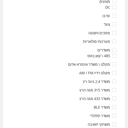
מנועים
DC
סרבו
צעד
מסכים ותצוגה
מערכות סולאריות
משדרים
485 \ קאן באס
מקלט \ משדר אינפרא אדום
מקלט רדיו AM / FM
משדר 2.4 גיגה רץ
משדר 315 מגה הרץ
משדר 433 מגה הרץ
משדר BLE
משדר סלולרי
משחקי חשיבה